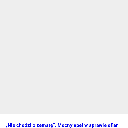
„Nie chodzi o zemstę”. Mocny apel w sprawie ofiar