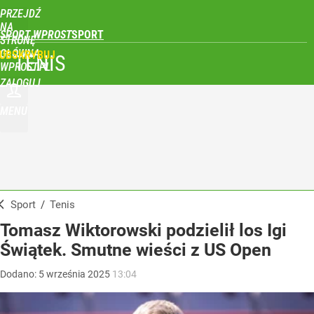
PRZEJDŹ
NA
SPORT WPROST
STRONĘ
GŁÓWNĄ
UBSKRYBUJ
TENIS
WPROST.PL
ZALOGUJ
MENU
Sport
/
Tenis
Tomasz Wiktorowski podzielił los Igi
Świątek. Smutne wieści z US Open
Dodano:
5
września
2025
13:04