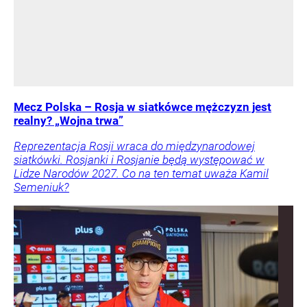
Mecz Polska – Rosja w siatkówce mężczyzn jest
realny? „Wojna trwa”
Reprezentacja Rosji wraca do międzynarodowej
siatkówki. Rosjanki i Rosjanie będą występować w
Lidze Narodów 2027. Co na ten temat uważa Kamil
Semeniuk?