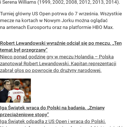
i Serena Williams (1999, 2002, 2008, 2012, 2013, 2014).
Turniej główny US Open potrwa do 7 września. Wszystkie
mecze na kortach w Nowym Jorku można oglądać
na antenach Eurosportu oraz na platformie HBO Max.
Robert Lewandowski wyraźnie odciął się po meczu. „Ten
temat był przegrzany”
Nieco ponad godzinę gry w meczu Holandia – Polska
zanotował Robert Lewandowski. Kapitan reprezentacji
zabrał głos po powrocie do drużyny narodowej.
Iga Świątek wraca do Polski na badania. „Zmiany
przeciążeniowe stopy”
Iga Świątek odpadła z US Open i wraca do Polski.