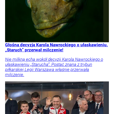
Głośna decyzja Karola Nawrockiego o ułaskawieniu.
„Staruch” przerwał milczenie!
Nie milkną echa wokół decyzji Karola Nawrockiego o
ułaskawieniu „Starucha”. Postać znana z trybun
piłkarskiej Legii Warszawa właśnie przerwała
milczenie.