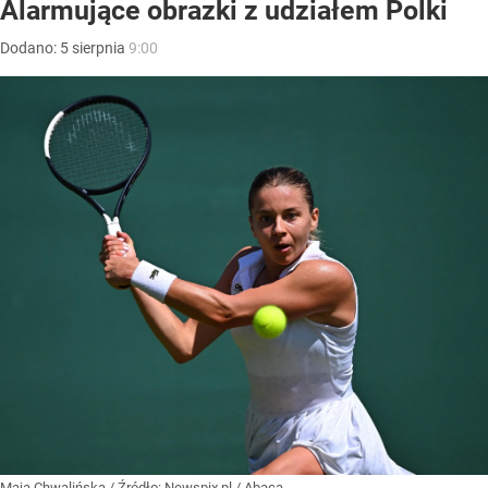
Alarmujące obrazki z udziałem Polki
Dodano:
5
sierpnia
9:00
Maja Chwalińska
/ Źródło:
Newspix.pl
/
Abaca