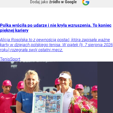
Dodaj jako
źródło w Google
Polka wróciła po udarze i nie kryła wzruszenia. To koniec
pięknej kariery
Alicja Rosolska to z pewnością postać, która zapisała ważne
karty w dziejach polskiego tenisa. W piątek (tj. 7 sierpnia 2026
roku) rozegrała swój ostatni mecz.
Tenis
Sport