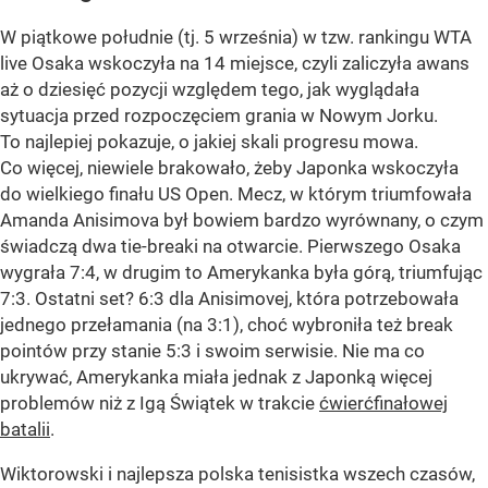
W piątkowe południe (tj. 5 września) w tzw. rankingu WTA
live Osaka wskoczyła na 14 miejsce, czyli zaliczyła awans
aż o dziesięć pozycji względem tego, jak wyglądała
sytuacja przed rozpoczęciem grania w Nowym Jorku.
To najlepiej pokazuje, o jakiej skali progresu mowa.
Co więcej, niewiele brakowało, żeby Japonka wskoczyła
do wielkiego finału US Open. Mecz, w którym triumfowała
Amanda Anisimova był bowiem bardzo wyrównany, o czym
świadczą dwa tie-breaki na otwarcie. Pierwszego Osaka
wygrała 7:4, w drugim to Amerykanka była górą, triumfując
7:3. Ostatni set? 6:3 dla Anisimovej, która potrzebowała
jednego przełamania (na 3:1), choć wybroniła też break
pointów przy stanie 5:3 i swoim serwisie. Nie ma co
ukrywać, Amerykanka miała jednak z Japonką więcej
problemów niż z Igą Świątek w trakcie
ćwierćfinałowej
batalii
.
Wiktorowski i najlepsza polska tenisistka wszech czasów,