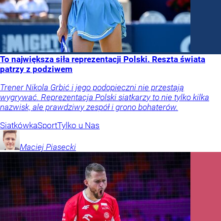
To największa siła reprezentacji Polski. Reszta świata
patrzy z podziwem
Trener Nikola Grbić i jego podopieczni nie przestają
wygrywać. Reprezentacja Polski siatkarzy to nie tylko kilka
nazwisk, ale prawdziwy zespół i grono bohaterów.
Siatkówka
Sport
Tylko u Nas
Maciej
Piasecki