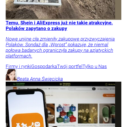
Temu, Shein i AliExpress już nie takie atrakcyjne.
Polaków zapytano o zakupy
Nowe unijne cła zmieniły zakupowe przyzwyczajenia
Polaków. Sondaż dla „Wprost” pokazuje, że niemal
połowa badanych ograniczyła zakupy na azjatyckich
platformach.
Firmy i rynki
Gospodarka
Twój portfel
Tylko u Nas
Beata Anna
Święcicka