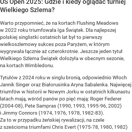
US Open 2025: Gdzie i kiedy oglądać turniej
Wielkiego Szlema?
Warto przypomnieć, że na kortach Flushing Meadows
w 2022 roku triumfowała Iga Świątek. Dla najlepszej
polskiej singlistki ostatnich lat był to pierwszy
wielkoszlemowy sukces poza Paryżem, w którym
wygrywała łącznie aż czterokrotnie. Jeszcze jeden tytuł
Wielkiego Szlema Świątek dołożyła w obecnym sezonie,
na kortach Wimbledonu.
Tytułów z 2024 roku w singlu bronią, odpowiednio Włoch
Jannik Singer oraz Białorusinka Aryna Sabalenka. Najwięcej
triumfów w historii w Nowym Jorku w ostatnich kilkunastu
latach mają, wśród panów po pięć mają: Roger Federer
(2004-08), Pete Sampras (1990, 1993, 1995-96, 2002)
i Jimmy Connors (1974, 1976, 1978, 1982-83).
Za to w przypadku żeńskiej rywalizacji, na czele
z sześcioma triumfami Chris Evert (1975-78, 1980, 1982)