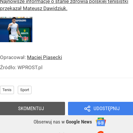
Najnowsze informacje o stanie zdrowia polskiej tenisistki
przekazał Mateusz Dawidziuk.
Opracował:
Maciej Piasecki
Źródło:
WPROST.pl
Tenis
Sport
SKOMENTUJ
UDOSTĘPNIJ
Obserwuj nas
w
Google News