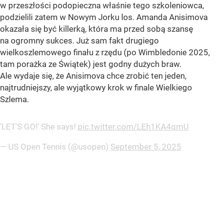
w przeszłości podopieczna właśnie tego szkoleniowca,
podzielili zatem w Nowym Jorku los. Amanda Anisimova
okazała się być killerką, która ma przed sobą szansę
na ogromny sukces. Już sam fakt drugiego
wielkoszlemowego finału z rzędu (po Wimbledonie 2025,
tam porażka ze Świątek) jest godny dużych braw.
Ale wydaje się, że Anisimova chce zrobić ten jeden,
najtrudniejszy, ale wyjątkowy krok w finale Wielkiego
Szlema.
'LET'S GO!' She says!
pic.twitter.com/LEh1KA4qmU
— US Open Tennis (@usopen)
September 5, 2025