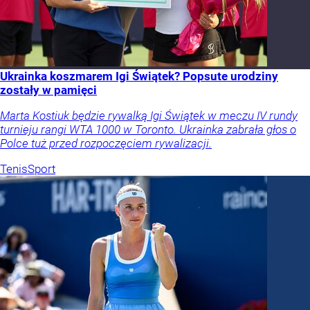
Ukrainka koszmarem Igi Świątek? Popsute urodziny
zostały w pamięci
Marta Kostiuk będzie rywalką Igi Świątek w meczu IV rundy
turnieju rangi WTA 1000 w Toronto. Ukrainka zabrała głos o
Polce tuż przed rozpoczęciem rywalizacji.
Tenis
Sport