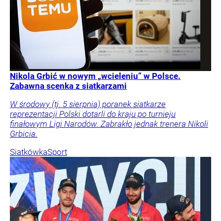
Nikola Grbić w nowym „wcieleniu” w Polsce.
Zabawna scenka z siatkarzami
W środowy (tj. 5 sierpnia) poranek siatkarze
reprezentacji Polski dotarli do kraju po turnieju
finałowym Ligi Narodów. Zabrakło jednak trenera Nikoli
Grbicia.
Siatkówka
Sport