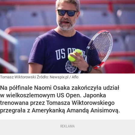
Tomasz Wiktorowski
Źródło:
Newspix.pl
/
Aflo
Na półfinale Naomi Osaka zakończyła udział
w wielkoszlemowym US Open. Japonka
trenowana przez Tomasza Wiktorowskiego
przegrała z Amerykanką Amandą Anisimovą.