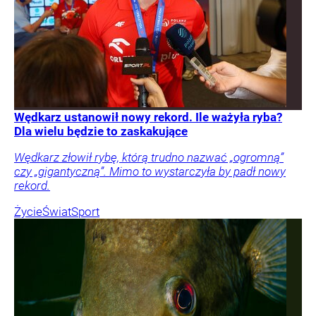
Wędkarz ustanowił nowy rekord. Ile ważyła ryba?
Dla wielu będzie to zaskakujące
Wędkarz złowił rybę, którą trudno nazwać „ogromną”
czy „gigantyczną”. Mimo to wystarczyła by padł nowy
rekord.
Życie
Świat
Sport