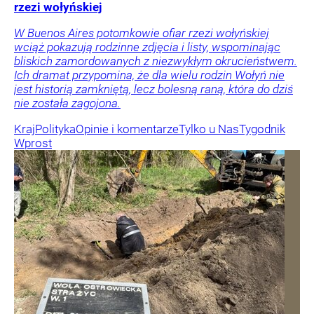
rzezi wołyńskiej
W Buenos Aires potomkowie ofiar rzezi wołyńskiej
wciąż pokazują rodzinne zdjęcia i listy, wspominając
bliskich zamordowanych z niezwykłym okrucieństwem.
Ich dramat przypomina, że dla wielu rodzin Wołyń nie
jest historią zamkniętą, lecz bolesną raną, która do dziś
nie została zagojona.
Kraj
Polityka
Opinie i komentarze
Tylko u Nas
Tygodnik
Wprost