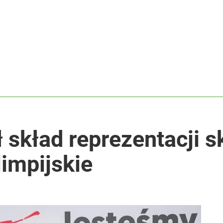
ewandowskim. Co za cios!
Legenda odeszła nagle
ntra „Cała Europa nam go zazdrości”
ł skład reprezentacji 
limpijskie