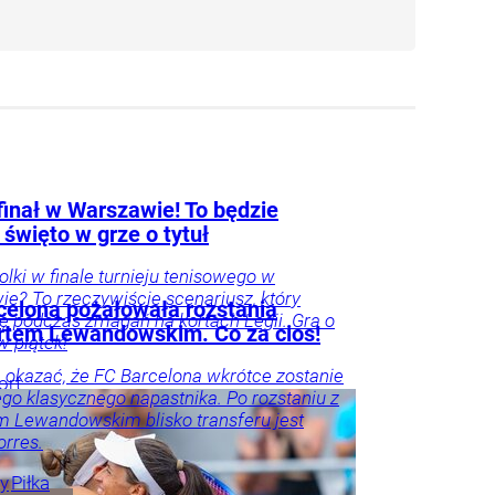
finał w Warszawie! To będzie
 święto w grze o tytuł
Polki w finale turnieju tenisowego w
e? To rzeczywiście scenariusz, który
celona pożałowała rozstania
się podczas zmagań na kortach Legii. Gra o
rtem Lewandowskim. Co za cios!
 w piątek!
 okazać, że FC Barcelona wkrótce zostanie
ort
ego klasycznego napastnika. Po rozstaniu z
 Lewandowskim blisko transferu jest
orres.
ry
Piłka