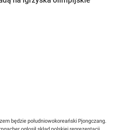
adą na igrzyska olimpijskie
arzem będzie południowokoreański Pjongczang.
gacher ogłosił skład polskiej reprezentacji