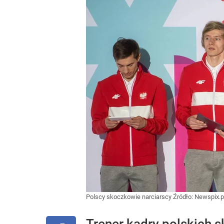
Polscy skoczkowie narciarscy
Źródło:
Newspix.p