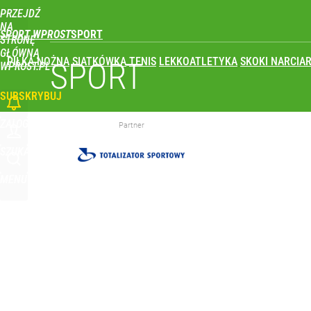
PRZEJDŹ
Udostępnij
0
Skomentuj
NA
SPORT WPROST
STRONĘ
GŁÓWNĄ
PIŁKA NOŻNA
SIATKÓWKA
TENIS
LEKKOATLETYKA
SKOKI NARCIAR
Real Madryt właśnie pobił rekord transferowy! For
SPORT
WPROST.PL
SUBSKRYBUJ
dodaj
ZALOGUJ
Partner
Wróbel: Wywiad z Woydyłło o Idze Świątek obnaży
SZUKAJ
MENU
dodaj
Farmacja: wzrost pod presją. co czeka branżę do 
dodaj