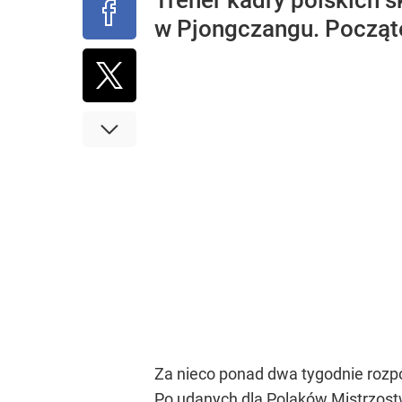
Trener kadry polskich s
w Pjongczangu. Początek
Za nieco ponad dwa tygodnie rozp
Po udanych dla Polaków Mistrzostw