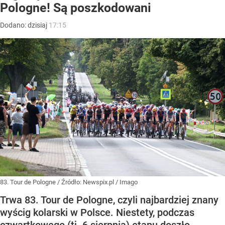
Pologne! Są poszkodowani
Dodano:
dzisiaj
17:15
83. Tour de Pologne
/ Źródło:
Newspix.pl
/
Imago
Trwa 83. Tour de Pologne, czyli najbardziej znany
wyścig kolarski w Polsce. Niestety, podczas
czwartkowego (tj. 6 sierpnia) etapu doszło