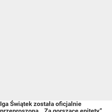
Iga Świątek została oficjalnie
przeproszona. „Za gorszące epitety”