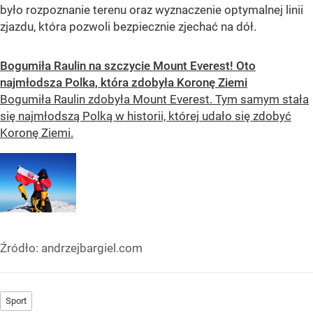
było rozpoznanie terenu oraz wyznaczenie optymalnej linii
zjazdu, która pozwoli bezpiecznie zjechać na dół.
Bogumiła Raulin na szczycie Mount Everest! Oto
najmłodsza Polka, która zdobyła Koronę Ziemi
Bogumiła Raulin zdobyła Mount Everest. Tym samym stała
się najmłodszą Polką w historii, której udało się zdobyć
Koronę Ziemi.
Źródło:
andrzejbargiel.com
Sport