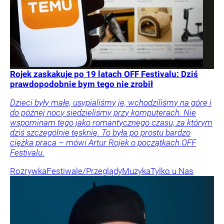
Rojek zaskakuje po 19 latach OFF Festivalu: Dziś
prawdopodobnie bym tego nie zrobił
Dzieci były małe, usypialiśmy je, wchodziliśmy na górę i
do późnej nocy siedzieliśmy przy komputerach. Nie
wspominam tego jako romantycznego czasu, za którym
dziś szczególnie tęsknię. To była po prostu bardzo
ciężka praca – mówi Artur Rojek o początkach OFF
Festivalu.
Rozrywka
Festiwale/Przeglądy
Muzyka
Tylko u Nas