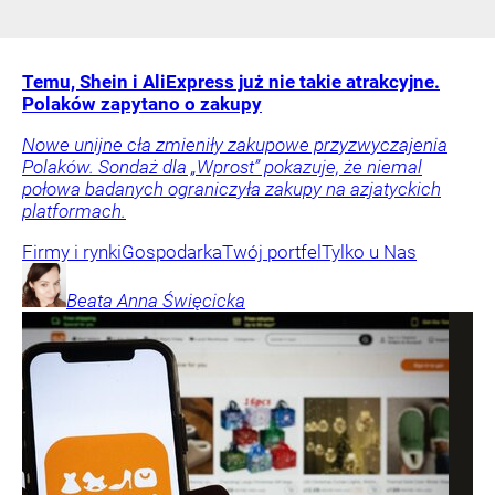
Temu, Shein i AliExpress już nie takie atrakcyjne.
Polaków zapytano o zakupy
Nowe unijne cła zmieniły zakupowe przyzwyczajenia
Polaków. Sondaż dla „Wprost” pokazuje, że niemal
połowa badanych ograniczyła zakupy na azjatyckich
platformach.
Firmy i rynki
Gospodarka
Twój portfel
Tylko u Nas
Beata Anna
Święcicka