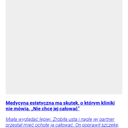
Medycyna estetyczna ma skutek, o którym kliniki
nie mówią. „Nie chcę jej całować”
Miała wyglądać lepiej. Zrobiła usta i nagle jej partner
przestał mieć ochotę ją całować. On poprawił szczękę,