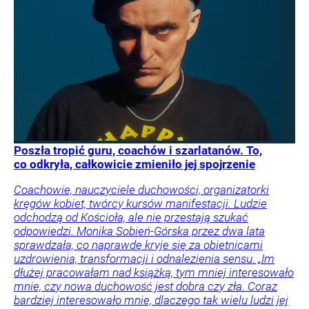
Poszła tropić guru, coachów i szarlatanów. To,
co odkryła, całkowicie zmieniło jej spojrzenie
Coachowie, nauczyciele duchowości, organizatorki
kręgów kobiet, twórcy kursów manifestacji. Ludzie
odchodzą od Kościoła, ale nie przestają szukać
odpowiedzi. Monika Sobień-Górska przez dwa lata
sprawdzała, co naprawdę kryje się za obietnicami
uzdrowienia, transformacji i odnalezienia sensu. „Im
dłużej pracowałam nad książką, tym mniej interesowało
mnie, czy nowa duchowość jest dobra czy zła. Coraz
bardziej interesowało mnie, dlaczego tak wielu ludzi jej