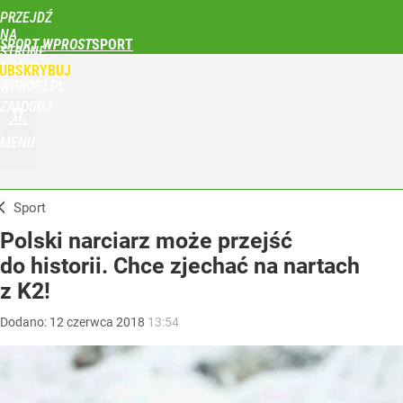
PRZEJDŹ
NA
SPORT WPROST
STRONĘ
GŁÓWNĄ
UBSKRYBUJ
WPROST.PL
ZALOGUJ
MENU
Sport
Polski narciarz może przejść
do historii. Chce zjechać na nartach
z K2!
Dodano:
12
czerwca
2018
13:54