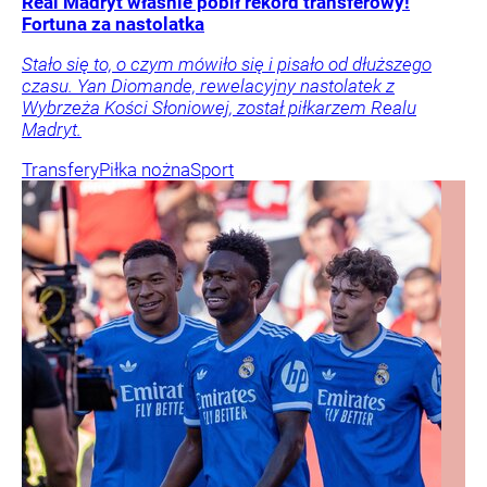
Real Madryt właśnie pobił rekord transferowy!
Fortuna za nastolatka
Stało się to, o czym mówiło się i pisało od dłuższego
czasu. Yan Diomande, rewelacyjny nastolatek z
Wybrzeża Kości Słoniowej, został piłkarzem Realu
Madryt.
Transfery
Piłka nożna
Sport