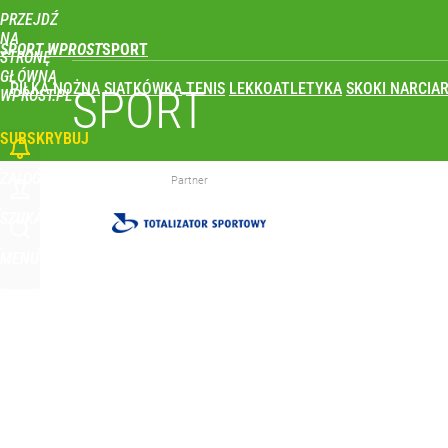
PRZEJDŹ
Udostępnij
2
Skomentuj
NA
SPORT WPROST
STRONĘ
GŁÓWNĄ
PIŁKA NOŻNA
SIATKÓWKA
TENIS
LEKKOATLETYKA
SKOKI NARCIAR
Wróbel: Wywiad z Woydyłło o Idze Świątek obnaży
SPORT
WPROST.PL
SUBSKRYBUJ
dodaj
ZALOGUJ
Partner
Nikola Grbić w nowym „wcieleniu” w Polsce. Zaba
SZUKAJ
MENU
dodaj
Vistula x LOT: Elegancja w podróży. Premiera wspó
dodaj