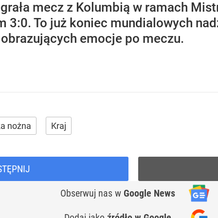
egrała mecz z Kolumbią w ramach Mistr
 3:0. To już koniec mundialowych nadz
, obrazujących emocje po meczu.
ka nożna
Kraj
STĘPNIJ
Obserwuj nas
w
Google News
Dodaj jako
źródło w Google