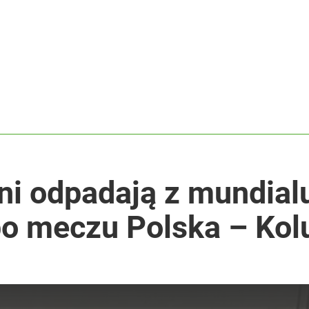
ja Europejska podjęła decyzję
i go Polacy. Sondaż dla „Wprost”
2030 roku?
i odpadają z mundialu
o meczu Polska – Kol