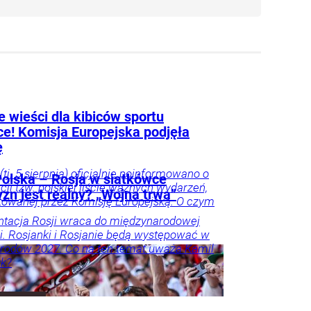
 wieści dla kibiców sportu
ce! Komisja Europejska podjęła
ę
(tj. 5 sierpnia) oficjalnie poinformowano o
olska – Rosja w siatkówce
acji tzw. polskiej liście ważnych wydarzeń,
zn jest realny? „Wojna trwa”
owanej przez Komisję Europejską. O czym
tacja Rosji wraca do międzynarodowej
i. Rosjanki i Rosjanie będą występować w
rodów 2027. Co na ten temat uważa Kamil
k?