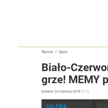
Świetne wieści dla kibiców sportu w Polsce! Komis
dodaj
Nawrocki ma szansę na drugą kadencję? Tak ocenil
8
Wprost
/
Sport
Farmacja: wzrost pod presją. co czeka branżę do 
Biało-Czerwon
grze! MEMY p
dodaj
Dodano:
24
czerwca
2018
21:52