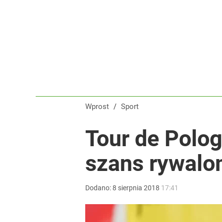
Nawrocki ma szansę na drugą kadencję? Tak ocenil
dodaj
Farmacja: wzrost pod presją. co czeka branżę do 
dodaj
Wprost
/
Sport
Vistula x LOT: Elegancja w podróży. Premiera wspó
Tour de Polog
szans rywal
dodaj
Dodano:
8
sierpnia
2018
17:41