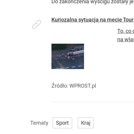
Do zakończenia wyścigu zostały j
Kuriozalna sytuacja na mecie Tour 
To, co
na włas
Źródło:
WPROST.pl
Sport
Kraj