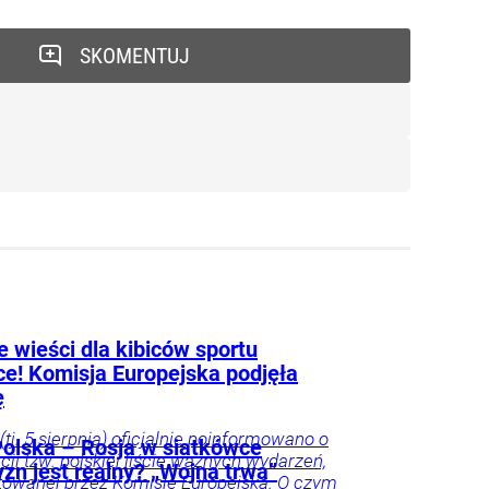
SKOMENTUJ
 wieści dla kibiców sportu
ce! Komisja Europejska podjęła
ę
(tj. 5 sierpnia) oficjalnie poinformowano o
olska – Rosja w siatkówce
acji tzw. polskiej liście ważnych wydarzeń,
zn jest realny? „Wojna trwa”
owanej przez Komisję Europejską. O czym