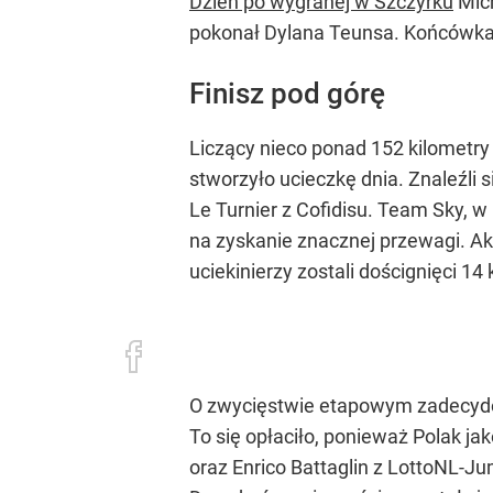
Dzień po wygranej w Szczyrku
Mich
pokonał Dylana Teunsa. Końcówka p
Finisz pod górę
Liczący nieco ponad 152 kilometry 
stworzyło ucieczkę dnia. Znaleźli s
Le Turnier z Cofidisu. Team Sky, 
na zyskanie znacznej przewagi. Ak
uciekinierzy zostali doścignięci 1
O zwycięstwie etapowym zadecydowa
To się opłaciło, ponieważ Polak j
oraz Enrico Battaglin z LottoNL-J