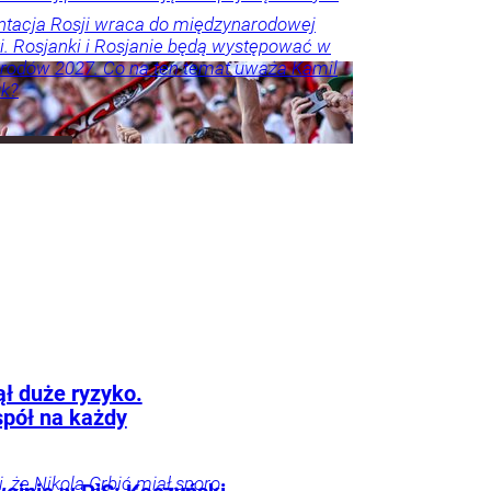
tacja Rosji wraca do międzynarodowej
i. Rosjanki i Rosjanie będą występować w
rodów 2027. Co na ten temat uważa Kamil
k?
ął duże ryzyko.
pół na każdy
, że Nikola Grbić miał sporo