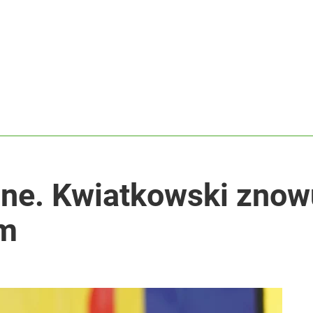
i go Polacy. Sondaż dla „Wprost”
2030 roku?
lnej kolekcji kapsułowej
ne. Kwiatkowski znowu
om