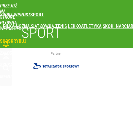
PRZEJDŹ
Udostępnij
0
Skomentuj
NA
SPORT WPROST
STRONĘ
GŁÓWNĄ
PIŁKA NOŻNA
SIATKÓWKA
TENIS
LEKKOATLETYKA
SKOKI NARCIAR
Nikola Grbić w nowym „wcieleniu” w Polsce. Zaba
SPORT
WPROST.PL
SUBSKRYBUJ
dodaj
ZALOGUJ
Partner
Prawdziwa wartość różnorodności
SZUKAJ
MENU
dodaj
Wróbel: Wywiad z Woydyłło o Idze Świątek obnaży
dodaj