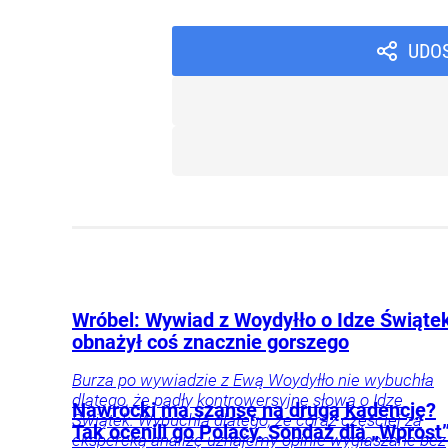
UDO
Wróbel: Wywiad z Woydyłło o Idze Świąte
obnażył coś znacznie gorszego
Burza po wywiadzie z Ewą Woydyłło nie wybuchła
dlatego, że padły kontrowersyjne słowa o Idze
Nawrocki ma szansę na drugą kadencję?
Świątek. Wybuchła dlatego, że coraz częściej za
Tak ocenili go Polacy. Sondaż dla „Wprost
ekspercką analizę uznajemy opinie wygłaszane bez