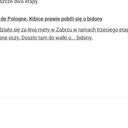
eszcze dwa etapy.
de Pologne. Kibice prawie pobili się o bidony
 działo się za linią mety w Zabrzu w ramach trzeciego et
ne oczy. Doszło tam do walki o... bidony.