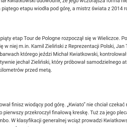
ał Kwiatkowski udowodnił, że jego wczorajsza forma nie
iątego etapu wiodła pod górę, a mistrz świata z 2014 ro
piąty etap Tour de Pologne rozpoczął się w Wieliczce. Po
ię w niej m.in. Kamil Zieliński z Reprezentacji Polski, J
w barwach którego jeździ Michał Kwiatkowski, kontrolow
tywnie jechał Zieliński, który próbował samodzielnego a
4 kilometrów przed metą.
ł finisz wiodący pod górę. „Kwiato” nie chciał czekać n
ako pierwszy przekroczył finałową kreskę. Tuż za jego pl
umbo. W klasyfikacji generalnej wciąż prowadzi Kwiatko