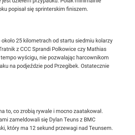
 jest dziełem przypadku. Polak minimalnie
ku popisał się sprinterskim finiszem.
 około 25 kilometrach od startu siedmiu kolarzy
an Tratnik z CCC Sprandi Polkowice czy Mathias
ał tempo wyścigu, nie pozwalając harcownikom
taku na podjeździe pod Przegibek. Ostatecznie
a to, co zrobią rywale i mocno zaatakował.
ecami zameldowali się Dylan Teuns z BMC
wski, który ma 12 sekund przewagi nad Teunsem.