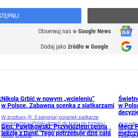
STĘPNIJ
Obserwuj nas
w
Google News
Dodaj jako
źródło w Google
k
Nikola Grbić w nowym „wcieleniu”
Świetne
w Polsce. Zabawna scenka z siatkarzami
w Pols
decyzj
W środowy (tj. 5 sierpnia) poranek siatkarze
reprezentacji Polski dotarli do kraju po turnieju
W środę 
Gen. Pawlikowski: Przywiozłem cenną
Mecz P
finałowym Ligi Narodów. Zabrakło jednak trenera
aktualiz
”
lekcję z Danii. Tego potrzebuje dziś cała
mężczy
Nikoli Grbicia.
zaakcept