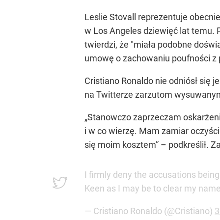
Leslie Stovall reprezentuje obecnie
w Los Angeles dziewięć lat temu. 
twierdzi, że "miała podobne doświa
umowę o zachowaniu poufności z pi
Cristiano Ronaldo nie odniósł się
na Twitterze zarzutom wysuwany
„Stanowczo zaprzeczam oskarżenio
i w co wierzę. Mam zamiar oczyśc
się moim kosztem”
– podkreślił. Z
I firmly deny the accusations bein
Keen as I may be to clear my name
— Cristiano Ronaldo (@Cristiano)
3