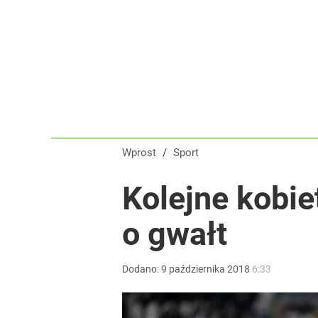
Gigantyczna kraksa na trasie Tour de Pologne! S
dodaj
Real Madryt właśnie pobił rekord transferowy! For
dodaj
Wprost
/
Sport
Tajemnica paragonów grozy. Tak restauratorzy m
Kolejne kobie
o gwałt
4
Dodano:
9
października
2018
6:33