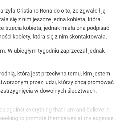
rżyła Cristiano Ronaldo o to, że zgwałcił ją
a się z nim jeszcze jedna kobieta, która
ze trzecia kobieta, jednak miała ona podpisać
ci kobiety, która się z nim skontaktowała.
em. W ubiegłym tygodniu zaprzeczał jednak
dnią, która jest przeciwna temu, kim jestem
stworzonym przez ludzi, którzy chcą promować
ozstrzygnięcia w dowolnych śledztwach.
s against everything that I am and believe in.
e seeking to promote themselves at my expense.