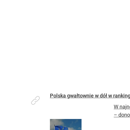
Polska gwałtownie w dół w rankin
W najn
– donos