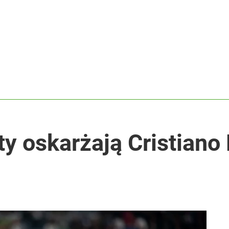
ą poszkodowani
tuna za nastolatka
anipulują cenami nad morzem
ty oskarżają Cristiano