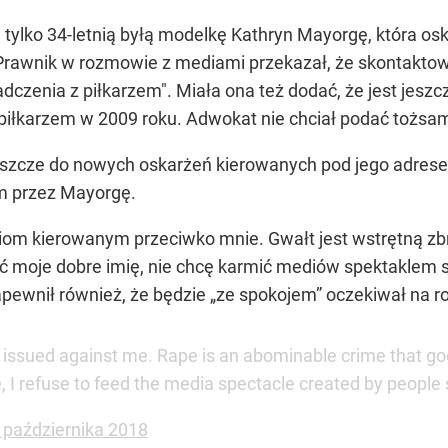
 tylko 34-letnią byłą modelkę Kathryn Mayorgę, która oska
Prawnik w rozmowie z mediami przekazał, że skontaktował
dczenia z piłkarzem". Miała ona też dodać, że jest jeszc
łkarzem w 2009 roku. Adwokat nie chciał podać tożsamoś
 jeszcze do nowych oskarżeń kierowanych pod jego adres
m przez Mayorgę.
m kierowanym przeciwko mnie. Gwałt jest wstrętną zbro
ić moje dobre imię, nie chcę karmić mediów spektaklem 
apewnił również, że będzie
„ze spokojem”
oczekiwał na r
g issued against me. Rape is an abominable crime that goe
, I refuse to feed the media spectacle created by peopl
 października 2018