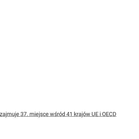
zajmuje 37. miejsce wśród 41 krajów UE i OECD