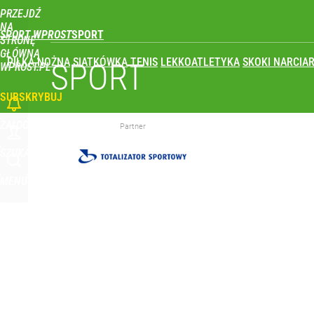
PRZEJDŹ
Udostępnij
2
Skomentuj
NA
SPORT WPROST
STRONĘ
GŁÓWNĄ
PIŁKA NOŻNA
SIATKÓWKA
TENIS
LEKKOATLETYKA
SKOKI NARCIAR
Polski finał w Warszawie! To będzie wielkie święto 
SPORT
WPROST.PL
SUBSKRYBUJ
dodaj
ZALOGUJ
Partner
Iga Świątek zwróciła się do kibiców z Polski. Bę
SZUKAJ
MENU
dodaj
Reprezentant Polski wypisze się z kadry? To kont
dodaj