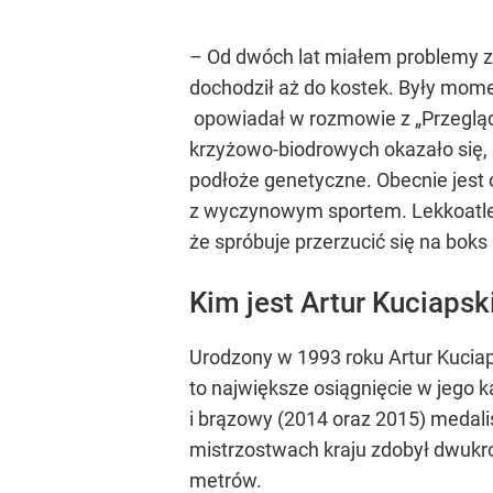
– Od dwóch lat miałem problemy z 
dochodził aż do kostek. Były momen
opowiadał w rozmowie z „Przegląd
krzyżowo-biodrowych okazało się,
podłoże genetyczne. Obecnie jest o
z wyczynowym sportem. Lekkoatleta
że spróbuje przerzucić się na boks
Kim jest Artur Kuciapsk
Urodzony w 1993 roku Artur Kucia
to największe osiągnięcie w jego k
i brązowy (2014 oraz 2015) medal
mistrzostwach kraju zdobył dwukrot
metrów.