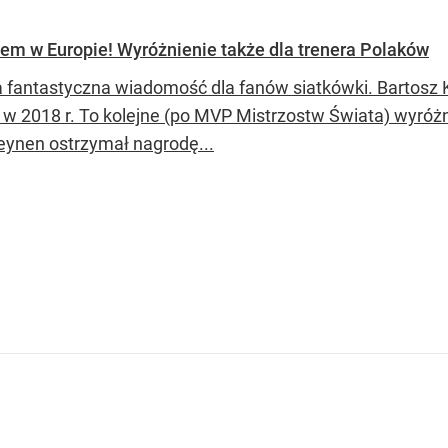
zem w Europie! Wyróżnienie także dla trenera Polaków
a fantastyczna wiadomość dla fanów siatkówki. Bartosz
 w 2018 r. To kolejne (po MVP Mistrzostw Świata) wyróż
Heynen ostrzymał nagrodę...