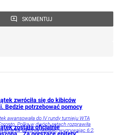
SKOMENTUJ
ątek zwróciła się do kibiców
ki. Będzie potrzebować pomocy
tek awansowała do IV rundy turnieju WTA
oronto. Polka w dwóch setach rozprawiła
ątek została oficjalnie
zwajcarką Viktorija Golubic, wygrywając 6:2,
oszona. „Za gorszące epitety”