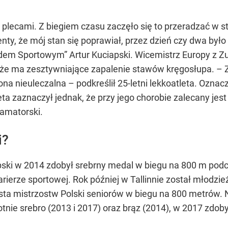
plecami. Z biegiem czasu zaczęło się to przeradzać w str
ty, że mój stan się poprawiał, przez dzień czy dwa było
em Sportowym” Artur Kuciapski. Wicemistrz Europy z Zu
 że ma zesztywniające zapalenie stawów kręgosłupa. –
na nieuleczalna – podkreślił 25-letni lekkoatleta. Oznac
 zaznaczył jednak, że przy jego chorobie zalecany jest 
 amatorski.
i?
pski w 2014 zdobył srebrny medal w biegu na 800 m pod
arierze sportowej. Rok później w Tallinnie został młodz
ista mistrzostw Polski seniorów w biegu na 800 metrów
nie srebro (2013 i 2017) oraz brąz (2014), w 2017 zdoby