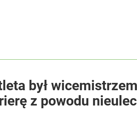
ntra „Cała Europa nam go zazdrości”
orszące epitety”
dzie potrzebować pomocy
tleta był wicemistrze
ierę z powodu nieulec