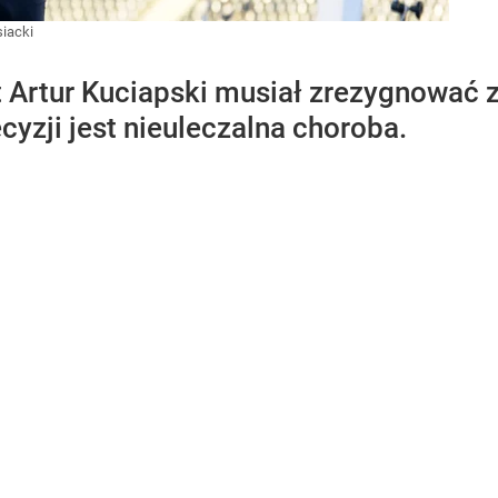
iacki
t Artur Kuciapski musiał zrezygnować
yzji jest nieuleczalna choroba.