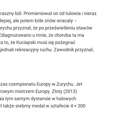
aszny ból. Promieniował on od tułowia i nieraz
 lepiej, ale potem bóle znów wracały –
rychu przyznał, że po prześwietleniu stawów
 Zdiagnozowano u mnie, że choroba ta ma
za to, że Kuciapski musi się pożegnać
jednak rekreacyjny ruchu. Zawodnik przyznał,
czas czempionatu Europy w Zurychu. Jet
ieżowym mistrzem Europy. Złoty (2013)
. Na tym samym dystansie w halowych
ł także srebrny medal w sztafecie 4 × 200