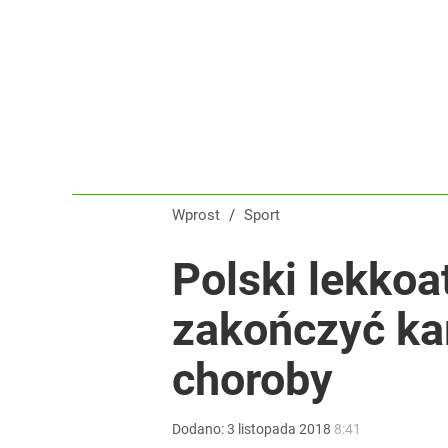
Wrze po roku Nawrockiego. „Największa hańba” ko
16
Iga Świątek została oficjalnie przeproszona. „Za g
1
Wprost
/
Sport
Iga Świątek zwróciła się do kibiców z Polski. Bę
Polski lekkoa
zakończyć kar
dodaj
choroby
Dodano:
3
listopada
2018
8:41