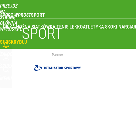
PRZEJDŹ
Udostępnij
0
Skomentuj
NA
SPORT WPROST
STRONĘ
GŁÓWNĄ
PIŁKA NOŻNA
SIATKÓWKA
TENIS
LEKKOATLETYKA
SKOKI NARCIAR
Polski finał w Warszawie! To będzie wielkie święto 
SPORT
WPROST.PL
SUBSKRYBUJ
dodaj
ZALOGUJ
Partner
Farmacja: wzrost pod presją. co czeka branżę do 
SZUKAJ
MENU
dodaj
Wróbel: Wywiad z Woydyłło o Idze Świątek obnaży
dodaj