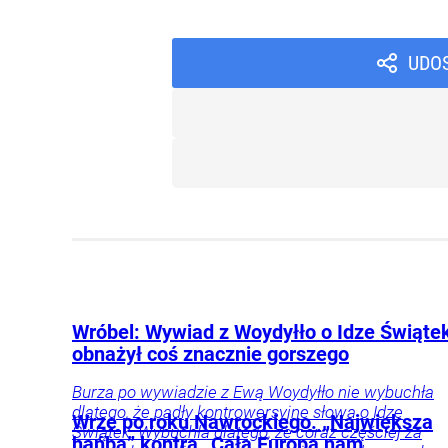
UDO
Wróbel: Wywiad z Woydyłło o Idze Świąte
obnażył coś znacznie gorszego
Burza po wywiadzie z Ewą Woydyłło nie wybuchła
dlatego, że padły kontrowersyjne słowa o Idze
Wrze po roku Nawrockiego. „Największa
Świątek. Wybuchła dlatego, że coraz częściej za
hańba” kontra „Cała Europa nam