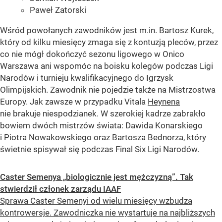
Paweł Zatorski
Wśród powołanych zawodników jest m.in. Bartosz Kurek,
który od kilku miesięcy zmaga się z kontuzją pleców, przez
co nie mógł dokończyć sezonu ligowego w Onico
Warszawa ani wspomóc na boisku kolegów podczas Ligi
Narodów i turnieju kwalifikacyjnego do Igrzysk
Olimpijskich. Zawodnik nie pojedzie także na Mistrzostwa
Europy. Jak zawsze w przypadku Vitala
Heynena
nie brakuje niespodzianek. W szerokiej kadrze zabrakło
bowiem dwóch mistrzów świata: Dawida Konarskiego
i Piotra Nowakowskiego oraz Bartosza Bednorza, który
świetnie spisywał się podczas Final Six Ligi Narodów.
Caster Semenya „biologicznie jest mężczyzną”. Tak
stwierdził członek zarządu IAAF
Sprawa Caster Semenyi od wielu miesięcy wzbudza
kontrowersje. Zawodniczka nie wystartuje na najbliższych