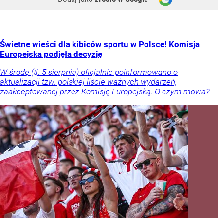
Świetne wieści dla kibiców sportu w Polsce! Komisja
Europejska podjęła decyzję
W środę (tj. 5 sierpnia) oficjalnie poinformowano o
aktualizacji tzw. polskiej liście ważnych wydarzeń,
zaakceptowanej przez Komisję Europejską. O czym mowa?