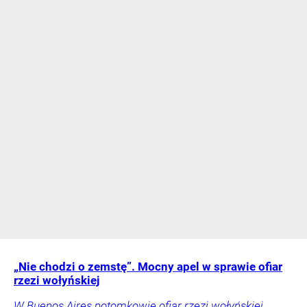
„Nie chodzi o zemstę”. Mocny apel w sprawie ofiar
rzezi wołyńskiej
W Buenos Aires potomkowie ofiar rzezi wołyńskiej