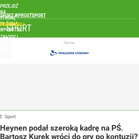
PRZEJDŹ
NA
SPORT WPROST
STRONĘ
GŁÓWNĄ
UBSKRYBUJ
SPORT
WPROST.PL
ZALOGUJ
Partner
MENU
Sport
Heynen podał szeroką kadrę na PŚ.
Bartosz Kurek wróci do gry po kontuzji?