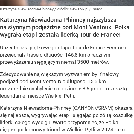
Katarzyna Niewiadoma-Phinney
/ Źródło:
Newspix.pl
/
Imago
Katarzyna Niewiadoma-Phinney najszybsza
na słynnym podjeździe pod Mont Ventoux. Polka
wygrała etap i została liderką Tour de France!
Uczestniczki piątkowego etapu Tour de France Femmes
przejechały trasę o długości 146,8 km o łącznym
przewyższeniu sięgającym niemal 3500 metrów.
Zdecydowanie największym wyzwaniem był finałowy
podjazd pod Mont Ventoux o długości 15,6 km
oraz średnie nachylenie na poziomie 8,6 proc. To zresztą
legendarne miejsce Wielkiej Pętli.
Katarzyna Niewiadoma-Phinney (CANYON//SRAM) okazała
się najlepsza, wygrywając etap i sięgając po żółtą koszulkę
liderki całego wyścigu. Warto przypomnieć, że Polka
sięgała po końcowy triumf w Wielkiej Pętli w 2024 roku.