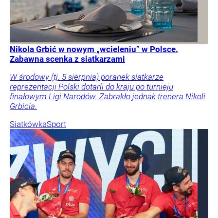
Nikola Grbić w nowym „wcieleniu” w Polsce.
Zabawna scenka z siatkarzami
W środowy (tj. 5 sierpnia) poranek siatkarze
reprezentacji Polski dotarli do kraju po turnieju
finałowym Ligi Narodów. Zabrakło jednak trenera Nikoli
Grbicia.
Siatkówka
Sport