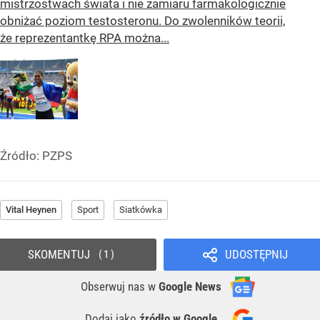
mistrzostwach świata i nie zamiaru farmakologicznie
obniżać poziom testosteronu. Do zwolenników teorii,
że reprezentantkę RPA można...
Źródło:
PZPS
Vital Heynen
Sport
Siatkówka
SKOMENTUJ
UDOSTĘPNIJ
1
Obserwuj nas
w
Google News
Dodaj jako
źródło w Google