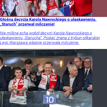
Głośna decyzja Karola Nawrockiego o ułaskawieniu.
„Staruch” przerwał milczenie!
Nie milkną echa wokół decyzji Karola Nawrockiego o
ułaskawieniu „Starucha”. Postać znana z trybun piłkarskiej
Legii Warszawa właśnie przerwała milczenie.