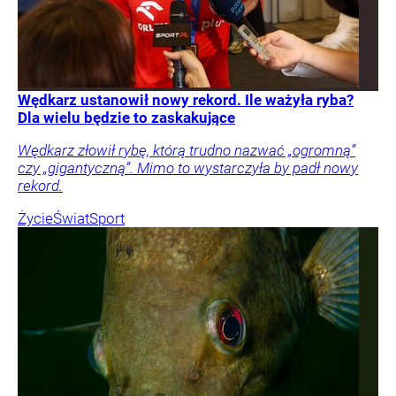
Wędkarz ustanowił nowy rekord. Ile ważyła ryba?
Dla wielu będzie to zaskakujące
Wędkarz złowił rybę, którą trudno nazwać „ogromną”
czy „gigantyczną”. Mimo to wystarczyła by padł nowy
rekord.
Życie
Świat
Sport