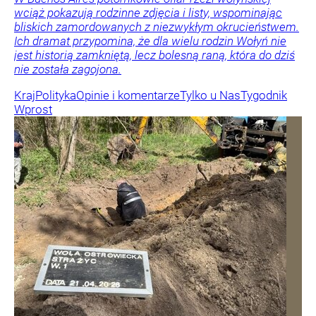
wciąż pokazują rodzinne zdjęcia i listy, wspominając
bliskich zamordowanych z niezwykłym okrucieństwem.
Ich dramat przypomina, że dla wielu rodzin Wołyń nie
jest historią zamkniętą, lecz bolesną raną, która do dziś
nie została zagojona.
Kraj
Polityka
Opinie i komentarze
Tylko u Nas
Tygodnik
Wprost