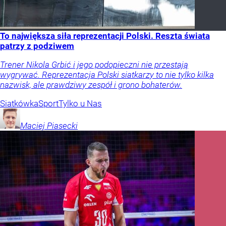
To największa siła reprezentacji Polski. Reszta świata
patrzy z podziwem
Trener Nikola Grbić i jego podopieczni nie przestają
wygrywać. Reprezentacja Polski siatkarzy to nie tylko kilka
nazwisk, ale prawdziwy zespół i grono bohaterów.
Siatkówka
Sport
Tylko u Nas
Maciej
Piasecki