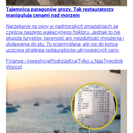
Tajemnica paragonów grozy. Tak restauratorzy
manipulują cenami nad morzem
Narzekanie na ceny w nadmorskich smażalniach są
częścią naszego wakacyjnego folkloru. Jednak to nie
głupota turystów, naiwność ani niezdolność mnożenia i
dodawania do stu. To przemyślana, ale nie do końca
uczciwa strategia restauratorów ukrywających ceny.
Finanse i inwestycje
Podróże
Kraj
Tylko u Nas
Tygodnik
Wprost