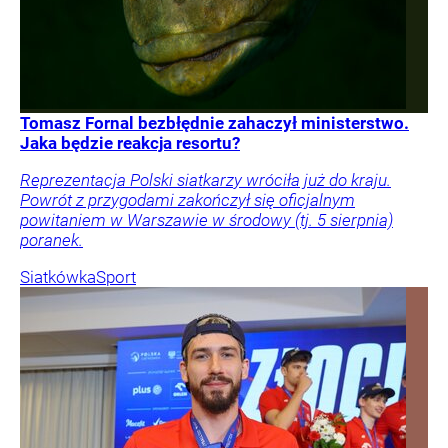
Tomasz Fornal bezbłędnie zahaczył ministerstwo.
Jaka będzie reakcja resortu?
Reprezentacja Polski siatkarzy wróciła już do kraju.
Powrót z przygodami zakończył się oficjalnym
powitaniem w Warszawie w środowy (tj. 5 sierpnia)
poranek.
Siatkówka
Sport