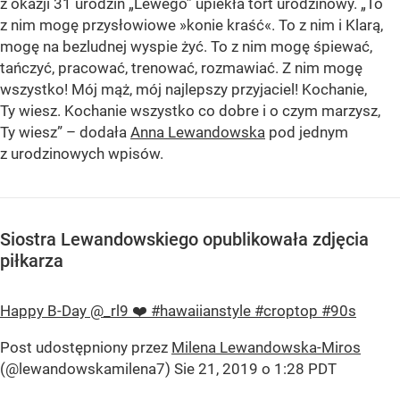
z okazji 31 urodzin „Lewego” upiekła tort urodzinowy.
„To
z nim mogę przysłowiowe »konie kraść«. To z nim i Klarą,
mogę na bezludnej wyspie żyć. To z nim mogę śpiewać,
tańczyć, pracować, trenować, rozmawiać. Z nim mogę
wszystko! Mój mąż, mój najlepszy przyjaciel! Kochanie,
Ty wiesz. Kochanie wszystko co dobre i o czym marzysz,
Ty wiesz”
– dodała
Anna Lewandowska
pod jednym
z urodzinowych wpisów.
Siostra Lewandowskiego opublikowała zdjęcia
piłkarza
Happy B-Day @_rl9 ❤️ #hawaiianstyle #croptop #90s
Post udostępniony przez
Milena Lewandowska-Miros
(@lewandowskamilena7)
Sie 21, 2019 o 1:28 PDT