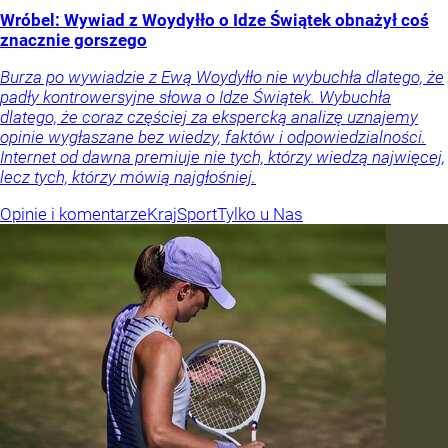
Wróbel: Wywiad z Woydyłło o Idze Świątek obnażył coś
znacznie gorszego
Burza po wywiadzie z Ewą Woydyłło nie wybuchła dlatego, że
padły kontrowersyjne słowa o Idze Świątek. Wybuchła
dlatego, że coraz częściej za ekspercką analizę uznajemy
opinie wygłaszane bez wiedzy, faktów i odpowiedzialności.
Internet od dawna premiuje nie tych, którzy wiedzą najwięcej,
lecz tych, którzy mówią najgłośniej.
Opinie i komentarze
Kraj
Sport
Tylko u Nas