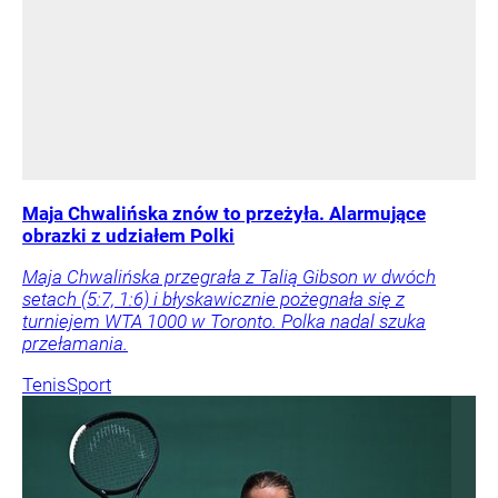
Maja Chwalińska znów to przeżyła. Alarmujące
obrazki z udziałem Polki
Maja Chwalińska przegrała z Talią Gibson w dwóch
setach (5:7, 1:6) i błyskawicznie pożegnała się z
turniejem WTA 1000 w Toronto. Polka nadal szuka
przełamania.
Tenis
Sport