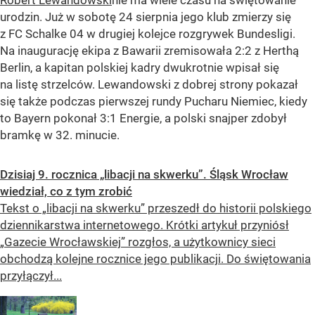
Robert Lewandowski
nie ma wiele czasu na świętowanie
urodzin. Już w sobotę 24 sierpnia jego klub zmierzy się
z FC Schalke 04 w drugiej kolejce rozgrywek Bundesligi.
Na inaugurację ekipa z Bawarii zremisowała 2:2 z Herthą
Berlin, a kapitan polskiej kadry dwukrotnie wpisał się
na listę strzelców. Lewandowski z dobrej strony pokazał
się także podczas pierwszej rundy Pucharu Niemiec, kiedy
to Bayern pokonał 3:1 Energie, a polski snajper zdobył
bramkę w 32. minucie.
Dzisiaj 9. rocznica „libacji na skwerku”. Śląsk Wrocław
wiedział, co z tym zrobić
Tekst o „libacji na skwerku” przeszedł do historii polskiego
dziennikarstwa internetowego. Krótki artykuł przyniósł
„Gazecie Wrocławskiej” rozgłos, a użytkownicy sieci
obchodzą kolejne rocznice jego publikacji. Do świętowania
przyłączył...