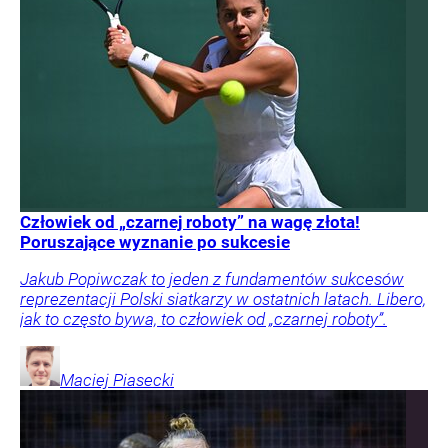
Człowiek od „czarnej roboty” na wagę złota!
Poruszające wyznanie po sukcesie
Jakub Popiwczak to jeden z fundamentów sukcesów
reprezentacji Polski siatkarzy w ostatnich latach. Libero,
jak to często bywa, to człowiek od „czarnej roboty”.
Maciej
Piasecki