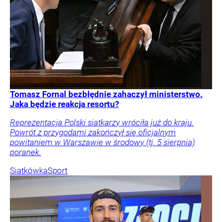
Tomasz Fornal bezbłędnie zahaczył ministerstwo.
Jaka będzie reakcja resortu?
Reprezentacja Polski siatkarzy wróciła już do kraju.
Powrót z przygodami zakończył się oficjalnym
powitaniem w Warszawie w środowy (tj. 5 sierpnia)
poranek.
Siatkówka
Sport