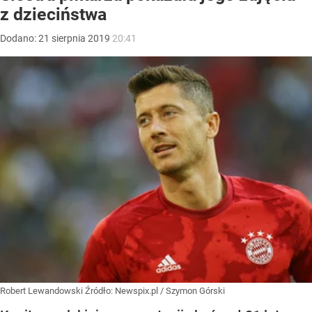
z dzieciństwa
Dodano:
21
sierpnia
2019
20:41
Robert Lewandowski
Źródło:
Newspix.pl
/
Szymon Górski