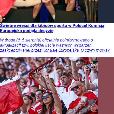
Świetne wieści dla kibiców sportu w Polsce! Komisja
Europejska podjęła decyzję
W środę (tj. 5 sierpnia) oficjalnie poinformowano o
aktualizacji tzw. polskiej liście ważnych wydarzeń,
zaakceptowanej przez Komisję Europejską. O czym mowa?