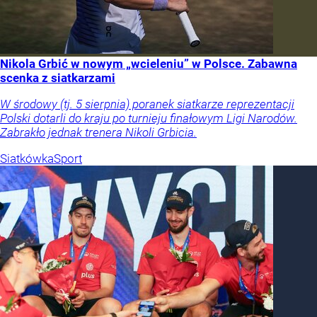
Nikola Grbić w nowym „wcieleniu” w Polsce. Zabawna
scenka z siatkarzami
W środowy (tj. 5 sierpnia) poranek siatkarze reprezentacji
Polski dotarli do kraju po turnieju finałowym Ligi Narodów.
Zabrakło jednak trenera Nikoli Grbicia.
Siatkówka
Sport