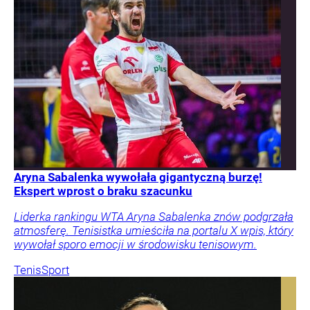
Aryna Sabalenka wywołała gigantyczną burzę!
Ekspert wprost o braku szacunku
Liderka rankingu WTA Aryna Sabalenka znów podgrzała
atmosferę. Tenisistka umieściła na portalu X wpis, który
wywołał sporo emocji w środowisku tenisowym.
Tenis
Sport