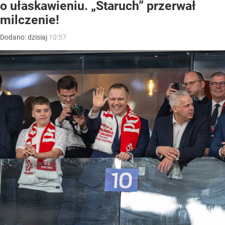
o ułaskawieniu. „Staruch” przerwał
milczenie!
Dodano:
dzisiaj
10:57