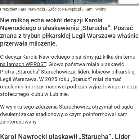
Prezydent Karol Nawrocki
/ Źródło:
Newspix.pl
/
Kamil Wolny
Nie milkną echa wokół decyzji Karola
Nawrockiego o ułaskawieniu „Starucha”. Postać
znana z trybun piłkarskiej Legii Warszawa właśnie
przerwała milczenie.
O decyzji Karola Nawrockiego pisaliśmy już kilka dni temu
na łamach WPROST
. Głowa państwa miała ułaskawić
Piotra „Starucha” Staruchowicza, lidera kibiców piłkarskiej
Legii Warszawa. W 2025 roku „Staruch” miał złamać
regulamin imprezy masowej podczas wyjazdowego meczu
stołecznego klubu w Lublinie.
W wyniku tego zdarzenia Staruchowicz otrzymał od sądu
dwuletni zakaz stadionowy, o czym poinformował sam
zainteresowany.
Karol Nawrocki ułaskawił „Starucha”. Lider