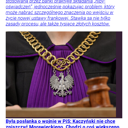
stosowaną przez banki praktykę składania „niby-
oświadczeń”, jednocześnie pokazując problem, który
może nabrać szczególnego znaczenia po wejściu w
życie nowej ustawy frankowej. Stawką są nie tylko
zasady procesu, ale także tysiące złotych kosztów.
Była posłanka o wojnie w PiS: Kaczyński nie chce
zniszczyć Morawieckiego. Chodzi o coś większego