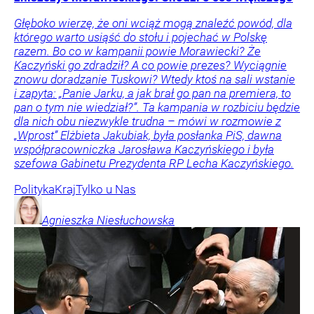
Głęboko wierzę, że oni wciąż mogą znaleźć powód, dla
którego warto usiąść do stołu i pojechać w Polskę
razem. Bo co w kampanii powie Morawiecki? Że
Kaczyński go zdradził? A co powie prezes? Wyciągnie
znowu doradzanie Tuskowi? Wtedy ktoś na sali wstanie
i zapyta: „Panie Jarku, a jak brał go pan na premiera, to
pan o tym nie wiedział?”. Ta kampania w rozbiciu będzie
dla nich obu niezwykle trudna – mówi w rozmowie z
„Wprost” Elżbieta Jakubiak, była posłanka PiS, dawna
współpracowniczka Jarosława Kaczyńskiego i była
szefowa Gabinetu Prezydenta RP Lecha Kaczyńskiego.
Polityka
Kraj
Tylko u Nas
Agnieszka
Niesłuchowska