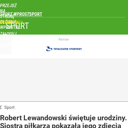
PRZEJDŹ
NA
SPORT WPROST
STRONĘ
GŁÓWNĄ
UBSKRYBUJ
SPORT
WPROST.PL
ZALOGUJ
Partner
MENU
Sport
Robert Lewandowski świętuje urodziny.
Siostra piłkarza pokazała jego zdjęcia