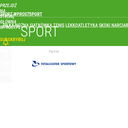
PRZEJDŹ
Udostępnij
0
Skomentuj
NA
SPORT WPROST
STRONĘ
GŁÓWNĄ
PIŁKA NOŻNA
SIATKÓWKA
TENIS
LEKKOATLETYKA
SKOKI NARCIAR
SPORT
WPROST.PL
SUBSKRYBUJ
ZALOGUJ
Partner
SZUKAJ
MENU