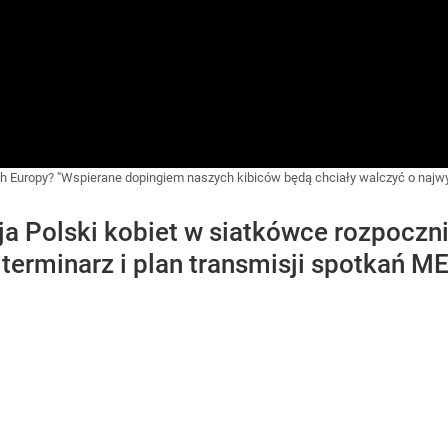
h Europy? "Wspierane dopingiem naszych kibiców będą chciały walczyć o najwy
ja Polski kobiet w siatkówce rozpoczn
terminarz i plan transmisji spotkań M