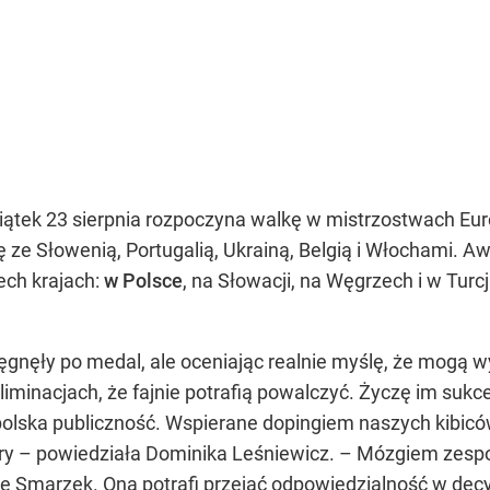
piątek 23 sierpnia rozpoczyna walkę w mistrzostwach Euro
ę ze Słowenią, Portugalią, Ukrainą, Belgią i Włochami. Aw
ech krajach:
w Polsce
, na Słowacji, na Węgrzech i w Turcj
gnęły po medal, ale oceniając realnie myślę, że mogą wyj
liminacjach, że fajnie potrafią powalczyć. Życzę im suk
lska publiczność. Wspierane dopingiem naszych kibicó
ury – powiedziała Dominika Leśniewicz. – Mózgiem zespo
nę Smarzek. Ona potrafi przejąć odpowiedzialność w d