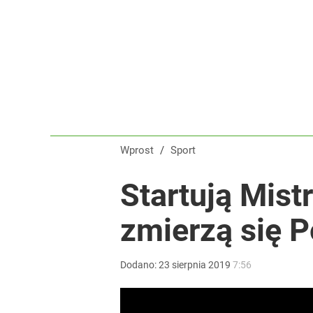
Wprost
/
Sport
Startują Mist
zmierzą się P
Dodano:
23
sierpnia
2019
7:56