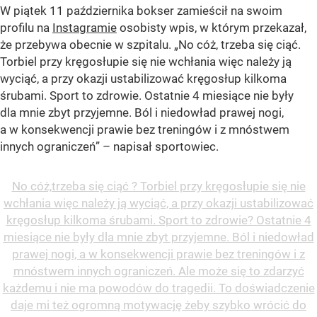
W piątek 11 października bokser zamieścił na swoim
profilu na
Instagramie
osobisty wpis, w którym przekazał,
że przebywa obecnie w szpitalu. „No cóż, trzeba się ciąć.
Torbiel przy kręgosłupie się nie wchłania więc należy ją
wyciąć, a przy okazji ustabilizować kręgosłup kilkoma
śrubami. Sport to zdrowie. Ostatnie 4 miesiące nie były
dla mnie zbyt przyjemne. Ból i niedowład prawej nogi,
a w konsekwencji prawie bez treningów i z mnóstwem
innych ograniczeń” – napisał sportowiec.
No cóż,trzeba się ciąć ? Torbiel przy kręgosłupie się nie
wchłania więc należy ją wyciąć, a przy okazji ustabilizować
kręgosłup kilkoma śrubami. Sport to zdrowie? Ostatnie 4
miesiące nie były dla mnie zbyt przyjemne. Ból i niedowład
prawej nogi, a w konsekwencji prawie bez treningów i z
mnóstwem innych ograniczeń. Ale może się to zdarzyć
każdemu i nie ma powodów do tragedii. To doświadczenie
daje mi też ogromną motywację żeby szybko wrócić do