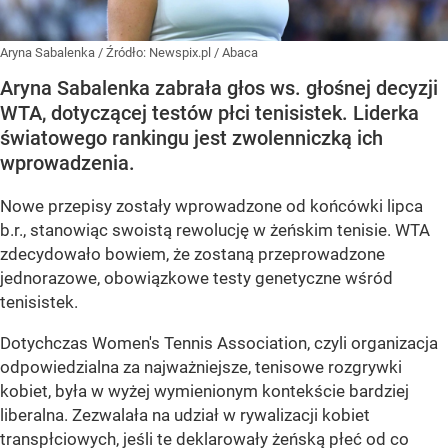
Aryna Sabalenka
/ Źródło:
Newspix.pl
/
Abaca
Aryna Sabalenka zabrała głos ws. głośnej decyzji
WTA, dotyczącej testów płci tenisistek. Liderka
światowego rankingu jest zwolenniczką ich
wprowadzenia.
Nowe przepisy zostały wprowadzone od końcówki lipca
b.r., stanowiąc swoistą rewolucję w żeńskim tenisie. WTA
zdecydowało bowiem, że zostaną przeprowadzone
jednorazowe, obowiązkowe testy genetyczne wśród
tenisistek.
Dotychczas Women's Tennis Association, czyli organizacja
odpowiedzialna za najważniejsze, tenisowe rozgrywki
kobiet, była w wyżej wymienionym kontekście bardziej
liberalna. Zezwalała na udział w rywalizacji kobiet
transpłciowych, jeśli te deklarowały żeńską płeć od co