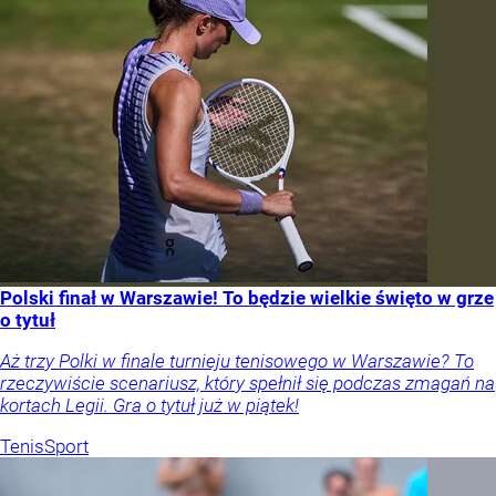
Polski finał w Warszawie! To będzie wielkie święto w grze
o tytuł
Aż trzy Polki w finale turnieju tenisowego w Warszawie? To
rzeczywiście scenariusz, który spełnił się podczas zmagań na
kortach Legii. Gra o tytuł już w piątek!
Tenis
Sport