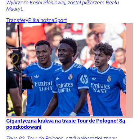
Wybrzeża Kości Słoniowej, został piłkarzem Realu
Madryt.
Transfery
Piłka nożna
Sport
Gigantyczna kraksa na trasie Tour de Pologne! Są
poszkodowani
Trwa 83. Tour de Pologne, czyli najbardziej znany