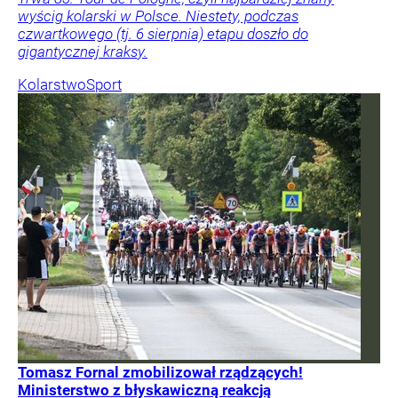
wyścig kolarski w Polsce. Niestety, podczas
czwartkowego (tj. 6 sierpnia) etapu doszło do
gigantycznej kraksy.
Kolarstwo
Sport
Tomasz Fornal zmobilizował rządzących!
Ministerstwo z błyskawiczną reakcją