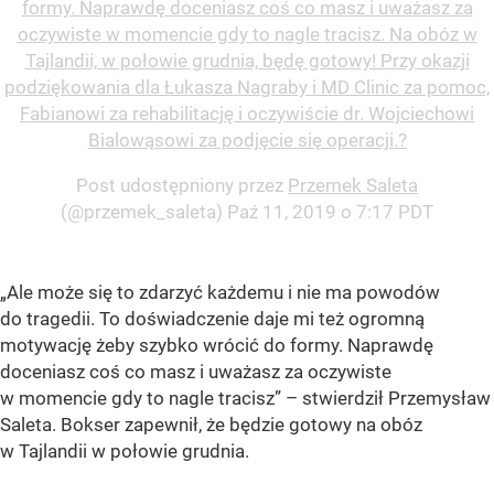
formy. Naprawdę doceniasz coś co masz i uważasz za
oczywiste w momencie gdy to nagle tracisz. Na obóz w
Tajlandii, w połowie grudnia, będę gotowy! Przy okazji
podziękowania dla Łukasza Nagraby i MD Clinic za pomoc,
Fabianowi za rehabilitację i oczywiście dr. Wojciechowi
Bialowąsowi za podjęcie się operacji.?
Post udostępniony przez
Przemek Saleta
(@przemek_saleta)
Paź 11, 2019 o 7:17 PDT
„Ale może się to zdarzyć każdemu i nie ma powodów
do tragedii. To doświadczenie daje mi też ogromną
motywację żeby szybko wrócić do formy. Naprawdę
doceniasz coś co masz i uważasz za oczywiste
w momencie gdy to nagle tracisz” – stwierdził Przemysław
Saleta. Bokser zapewnił, że będzie gotowy na obóz
w Tajlandii w połowie grudnia.