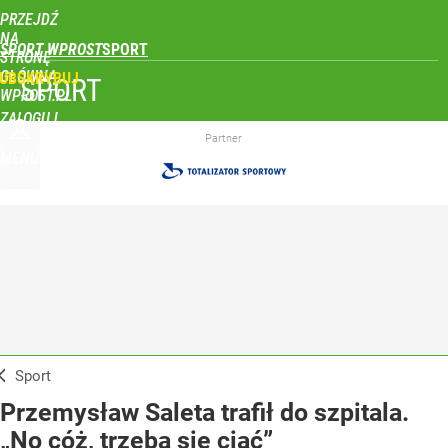
PRZEJDŹ
NA
SPORT WPROST
STRONĘ
GŁÓWNĄ
UBSKRYBUJ
SPORT
WPROST.PL
ZALOGUJ
Partner
MENU
Sport
Przemysław Saleta trafił do szpitala.
„No cóż, trzeba się ciąć”