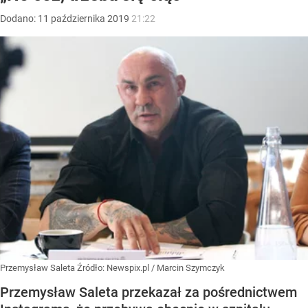
Dodano:
11
października
2019
21:22
Przemysław Saleta
Źródło:
Newspix.pl
/
Marcin Szymczyk
Przemysław Saleta przekazał za pośrednictwem