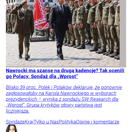
Nawrocki ma szansę na drugą kadencję? Tak ocenili
go Polacy. Sondaż dla „Wprost”
Blisko 39 proc. Polek i Polaków deklaruje, że ponownie
zagłosowałoby na Karola Nawrockiego w wyborach
prezydenckich – wynika z sondażu SW Research dla
„Wprost”. Grupa krytyków głowy państwa jest
liczniejsza.
Sondaże
Kraj
Tylko u Nas
Polityka
Opinie i komentarze