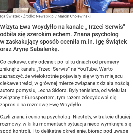
Iga Świątek
/ Źródło:
Newspix.pl
/
Marcin Cholewinski
Wizyta Ewa Woydyłło na kanale „Trzeci Serwis”
odbiła się szerokim echem. Znana psycholog
w zaskakujący sposób oceniła m.in. Igę Świątek
oraz Arynę Sabalenkę.
Co ciekawe, cały odcinek po kilku dniach od premiery
zniknął z kanału „Trzeci Serwis” na YouTube. Warto
zaznaczyć, że wielokrotnie pojawiały się w tym miejscu
ciekawe treści, w głównej mierze związane z działalnością
autora pomysłu, Lecha Sidora. Były tenisista, od wielu lat
związany z Eurosportem, tym razem zdecydował się
zaprosić na rozmowę Ewę Woydyłło.
Czyli znaną i cenioną psycholog. Niestety, w trakcie długiej
rozmowy, w kilku momentach sytuacja nieco wymknęła się
spod kontroli. I to delikatne określenie, biorąc pod uwagę