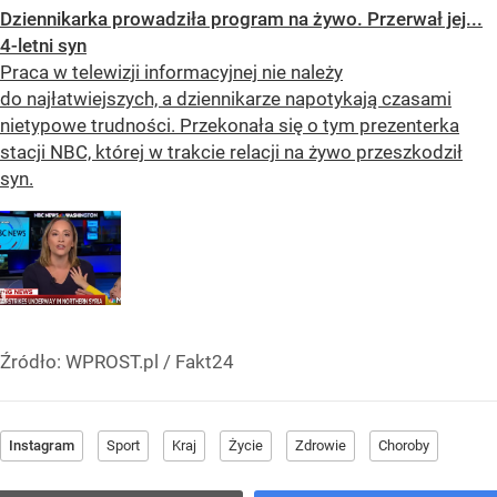
Dziennikarka prowadziła program na żywo. Przerwał jej...
4-letni syn
Praca w telewizji informacyjnej nie należy
do najłatwiejszych, a dziennikarze napotykają czasami
nietypowe trudności. Przekonała się o tym prezenterka
stacji NBC, której w trakcie relacji na żywo przeszkodził
syn.
Źródło:
WPROST.pl
/
Fakt24
Instagram
Sport
Kraj
Życie
Zdrowie
Choroby