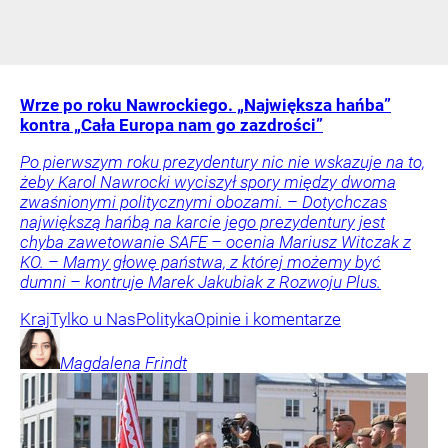
Wrze po roku Nawrockiego. „Największa hańba”
kontra „Cała Europa nam go zazdrości”
Po pierwszym roku prezydentury nic nie wskazuje na to,
żeby Karol Nawrocki wyciszył spory między dwoma
zwaśnionymi politycznymi obozami. – Dotychczas
największą hańbą na karcie jego prezydentury jest
chyba zawetowanie SAFE – ocenia Mariusz Witczak z
KO. – Mamy głowę państwa, z której możemy być
dumni – kontruje Marek Jakubiak z Rozwoju Plus.
Kraj
Tylko u Nas
Polityka
Opinie i komentarze
Magdalena
Frindt