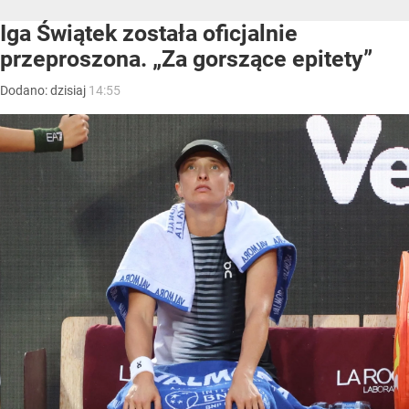
Iga Świątek została oficjalnie
przeproszona. „Za gorszące epitety”
Dodano:
dzisiaj
14:55