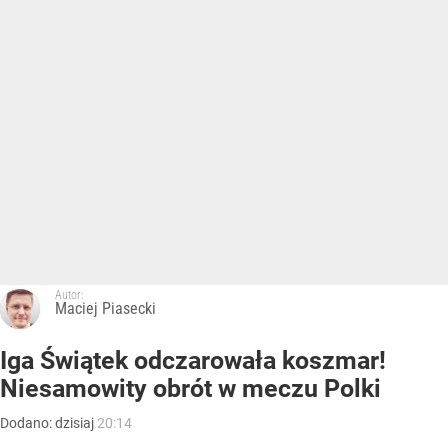
Autor:
Maciej Piasecki
Iga Świątek odczarowała koszmar!
Niesamowity obrót w meczu Polki
Dodano:
dzisiaj
20:14