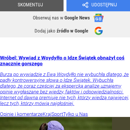
SKOMENTUJ
UDOSTĘPNIJ
Obserwuj nas
w
Google News
Dodaj jako
źródło w Google
Wróbel: Wywiad z Woydyłło o Idze Świątek obnażył coś
znacznie gorszego
Burza po wywiadzie z Ewą Woydyłło nie wybuchła dlatego, że
padły kontrowersyjne słowa o Idze Świątek. Wybuchła
dlatego, że coraz częściej za ekspercką analizę uznajemy
opinie wygłaszane bez wiedzy, faktów i odpowiedzialności.
Internet od dawna premiuje nie tych, którzy wiedzą najwięcej,
lecz tych, którzy mówią najgłośniej.
Opinie i komentarze
Kraj
Sport
Tylko u Nas