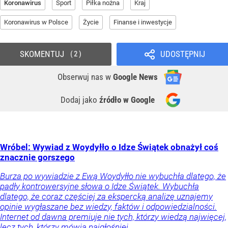
Koronawirus
Sport
Piłka nożna
Kraj
Koronawirus w Polsce
Życie
Finanse i inwestycje
SKOMENTUJ
UDOSTĘPNIJ
2
Obserwuj nas
w
Google News
Dodaj jako
źródło w Google
Wróbel: Wywiad z Woydyłło o Idze Świątek obnażył coś
znacznie gorszego
Burza po wywiadzie z Ewą Woydyłło nie wybuchła dlatego, że
padły kontrowersyjne słowa o Idze Świątek. Wybuchła
dlatego, że coraz częściej za ekspercką analizę uznajemy
opinie wygłaszane bez wiedzy, faktów i odpowiedzialności.
Internet od dawna premiuje nie tych, którzy wiedzą najwięcej,
lecz tych, którzy mówią najgłośniej.