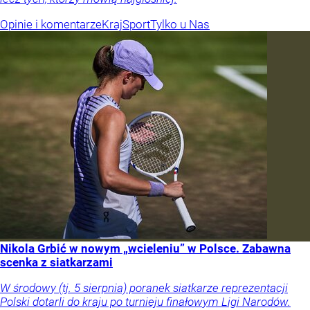
Opinie i komentarze
Kraj
Sport
Tylko u Nas
Nikola Grbić w nowym „wcieleniu” w Polsce. Zabawna
scenka z siatkarzami
W środowy (tj. 5 sierpnia) poranek siatkarze reprezentacji
Polski dotarli do kraju po turnieju finałowym Ligi Narodów.