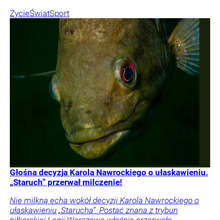
Życie
Świat
Sport
Głośna decyzja Karola Nawrockiego o ułaskawieniu.
„Staruch” przerwał milczenie!
Nie milkną echa wokół decyzji Karola Nawrockiego o
ułaskawieniu „Starucha”. Postać znana z trybun