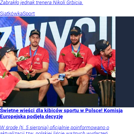
Zabrakło jednak trenera Nikoli Grbicia.
Siatkówka
Sport
Świetne wieści dla kibiców sportu w Polsce! Komisja
Europejska podjęła decyzję
W środę (tj. 5 sierpnia) oficjalnie poinformowano o
aktualizacji tzw. polskiej liście ważnych wydarzeń,