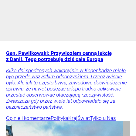
Gen. Pawlikowski: Przywiozłem cenną lekcję
z Danii. Tego potrzebuje dziś cała Europa
Kilka dni spędzonych wakacyjnie w Kopenhadze miało
być przede wszystkim odpoczynkiem. I rzeczywiście
było. Ale jak to często bywa, zawodowe doświadczenie
sprawia, że nawet podczas urlopu trudno całkowicie
przestać obserwować otaczającą rzeczywistość.
Zwłaszcza gdy przez wiele lat odpowiadało się za
bezpieczeństwo państwa.
Opinie i komentarze
Polityka
Kraj
Świat
Tylko u Nas