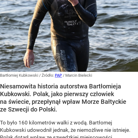
Bartłomiej Kubkowski
/ Źródło:
PAP
/
Marcin Bielecki
Niesamowita historia autorstwa Bartłomieja
Kubkowski. Polak, jako pierwszy człowiek
na świecie, przepłynął wpław Morze Bałtyckie
ze Szwecji do Polski.
To było 160 kilometrów walki z wodą. Bartłomej
Kubkowski udowodnił jednak, że niemożliwe nie istnieje.
Polak dotarł wpław ze szwedzkiej miejscowości