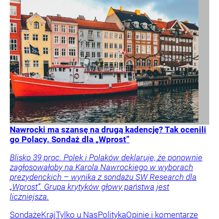
Nawrocki ma szansę na drugą kadencję? Tak ocenili
go Polacy. Sondaż dla „Wprost”
Blisko 39 proc. Polek i Polaków deklaruje, że ponownie
zagłosowałoby na Karola Nawrockiego w wyborach
prezydenckich – wynika z sondażu SW Research dla
„Wprost”. Grupa krytyków głowy państwa jest
liczniejsza.
Sondaże
Kraj
Tylko u Nas
Polityka
Opinie i komentarze