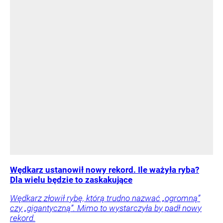
Wędkarz ustanowił nowy rekord. Ile ważyła ryba?
Dla wielu będzie to zaskakujące
Wędkarz złowił rybę, którą trudno nazwać „ogromną”
czy „gigantyczną”. Mimo to wystarczyła by padł nowy
rekord.