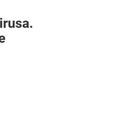
irusa.
e