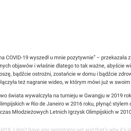
 na COVID-19 wyszedł u mnie pozytywnie” – przekazała 
ych objawów i właśnie dlatego to tak ważne, abyście wi
Proszę, bądźcie ostrożni, zostańcie w domu i bądźcie zd
łączyła też nagranie wideo, w którym mówi już w swoim
stwo świata wywalczyła na turnieju w Gwangju w 2019 r
olimpijskich w Rio de Janeiro w 2016 roku, płynąć styl
czas Młodzieżowych Letnich Igrzysk Olimpijskich w 201
vid19. I don’t have any symptoms yet and that’s why it’s i