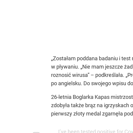
„Zostałam poddana badaniu i test
w pływaniu. „Nie mam jeszcze żadn
roznosić wirusa” – podkreślała. „
po angielsku. Do swojego wpisu do
26-letnia Boglarka Kapas mistrzo
zdobyła także brąz na igrzyskach 
pierwszy złoty medal zgarnęła pod
I’ve been tested positive for Co