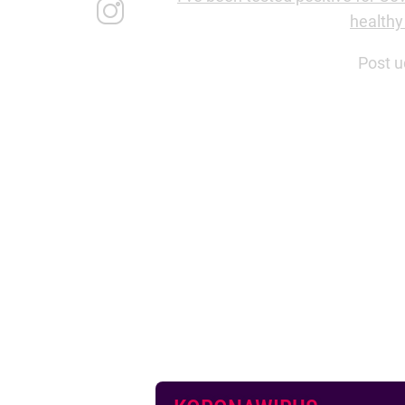
healthy
Post 