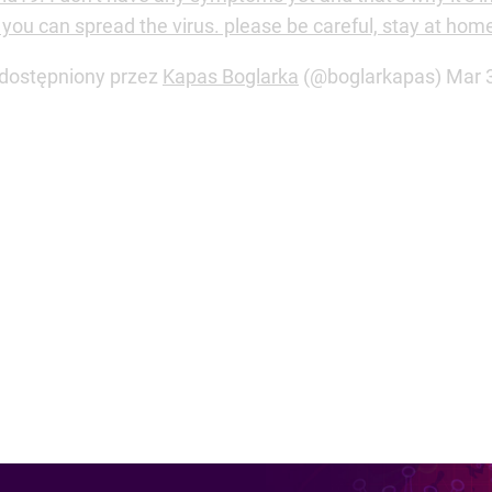
 you can spread the virus. please be careful, stay at hom
udostępniony przez
Kapas Boglarka
(@boglarkapas)
Mar 