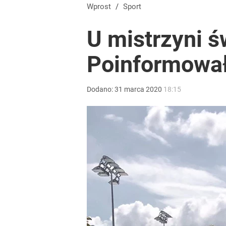
Szokująca śmierć wstrząsnęła polskim futbolem. 
Wprost
/
Sport
U mistrzyni ś
dodaj
Poinformował
„Nie chodzi o zemstę”. Mocny apel w sprawie ofiar 
Dodano:
31
marca
2020
18:15
dodaj
To największa siła reprezentacji Polski. Reszta ś
dodaj