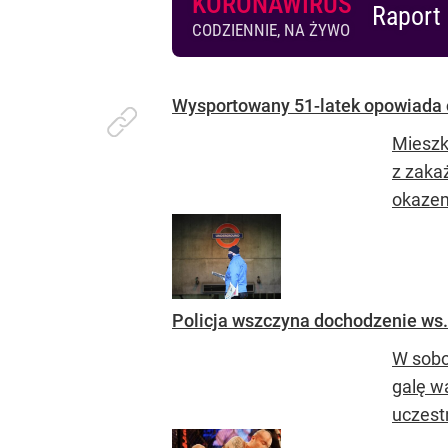
KORONAWIRUS
Raport 
CODZIENNIE, NA ŻYWO
Wysportowany 51-latek opowiada 
Mieszk
z zaka
okazem
Policja wszczyna dochodzenie ws
W sobo
galę w
uczestn