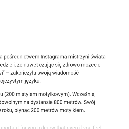
za pośrednictwem Instagrama mistrzyni świata
edzieli, że nawet czując się zdrowo możecie
rowi” – zakończyła swoją wiadomość
 ojczystym języku.
oku (200 m stylem motylkowym). Wcześniej
em dowolnym na dystansie 800 metrów. Swój
0 roku, płynąc 200 metrów motylkiem.
mportant for you to know that even if you feel