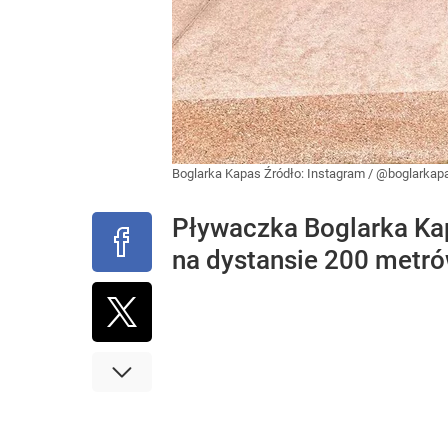
Boglarka Kapas
Źródło:
Instagram
/
@boglarkap
Pływaczka Boglarka Kap
na dystansie 200 metró