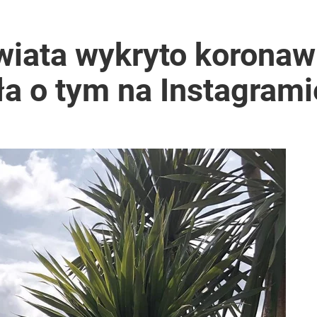
Legenda odeszła nagle
wiata wykryto koronaw
a o tym na Instagrami
rzezi wołyńskiej
wiata patrzy z podziwem