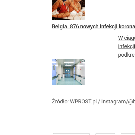
Belgia. 876 nowych infekcji koro
W ciąg
infekcj
podkreś
Źródło:
WPROST.pl
/
Instagram/@b