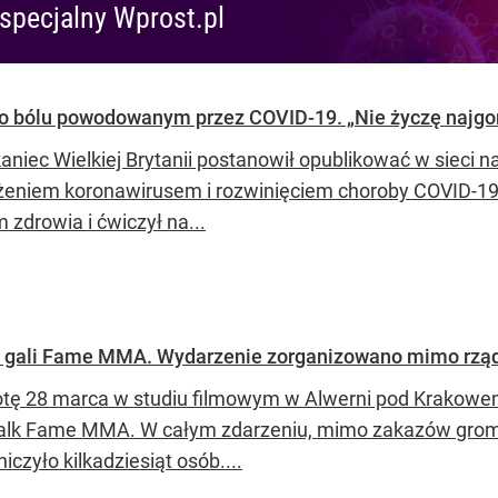
specjalny Wprost.pl
o bólu powodowanym przez COVID-19. „Nie życzę najg
aniec Wielkiej Brytanii postanowił opublikować w sieci
żeniem koronawirusem i rozwinięciem choroby COVID-19.
 zdrowia i ćwiczył na...
. gali Fame MMA. Wydarzenie zorganizowano mimo rzą
tę 28 marca w studiu filmowym w Alwerni pod Krakowe
alk Fame MMA. W całym zdarzeniu, mimo zakazów gromad
iczyło kilkadziesiąt osób....