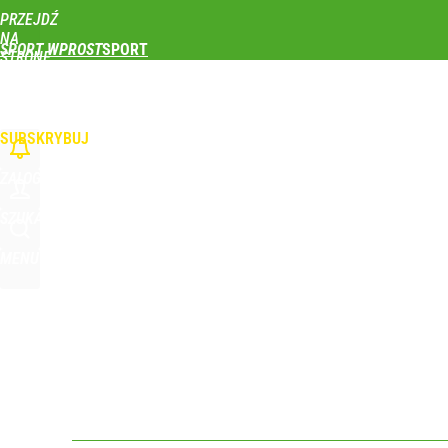
PRZEJDŹ
Udostępnij
0
Skomentuj
NA
SPORT WPROST
STRONĘ
GŁÓWNĄ
PIŁKA NOŻNA
SIATKÓWKA
TENIS
LEKKOATLETYKA
SKOKI NARCIAR
Real Madryt właśnie pobił rekord transferowy! For
WPROST.PL
SUBSKRYBUJ
dodaj
ZALOGUJ
FC Barcelona pożałowała rozstania z Robertem L
SZUKAJ
MENU
dodaj
Wróbel: Wywiad z Woydyłło o Idze Świątek obnaży
dodaj