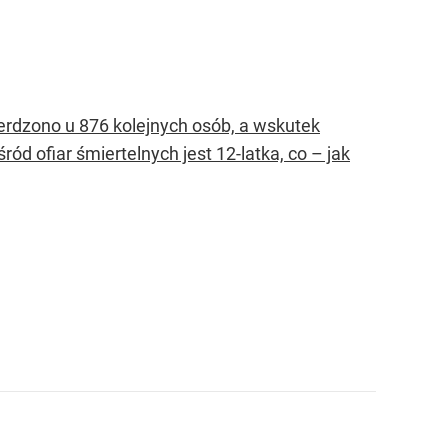
erdzono u 876 kolejnych osób, a wskutek
ród ofiar śmiertelnych jest 12-latka, co – jak