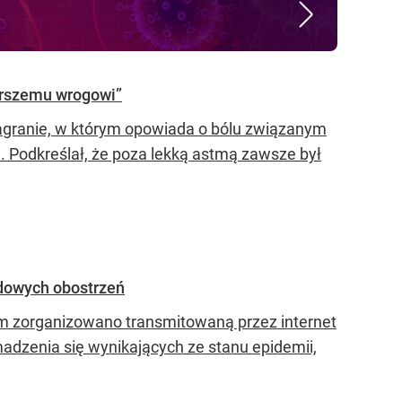
orszemu wrogowi”
 nagranie, w którym opowiada o bólu związanym
 Podkreślał, że poza lekką astmą zawsze był
dowych obostrzeń
m zorganizowano transmitowaną przez internet
zenia się wynikających ze stanu epidemii,