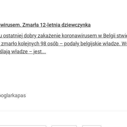
nawirusem. Zmarła 12-letnia dziewczynka
u ostatniej dobry zakażenie koronawirusem w Belgii stwi
i zmarło kolejnych 98 osób – podały belgijskie władze. Wś
lają władze – jest...
oglarkapas