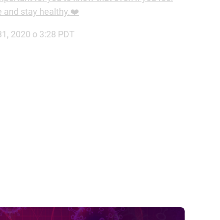
e and stay healthy.❤️
31, 2020 o 3:28 PDT