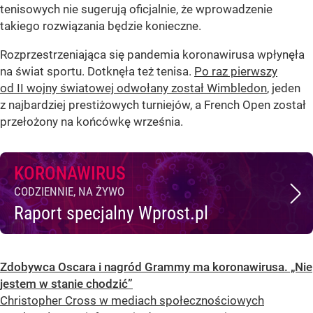
tenisowych nie sugerują oficjalnie, że wprowadzenie
takiego rozwiązania będzie konieczne.
Rozprzestrzeniająca się pandemia koronawirusa wpłynęła
na świat sportu. Dotknęła też tenisa.
Po raz pierwszy
od II wojny światowej odwołany został Wimbledon
, jeden
z najbardziej prestiżowych turniejów, a French Open został
przełożony na końcówkę września.
KORONAWIRUS
CODZIENNIE, NA ŻYWO
Raport specjalny Wprost.pl
Zdobywca Oscara i nagród Grammy ma koronawirusa. „Nie
jestem w stanie chodzić”
Christopher Cross w mediach społecznościowych