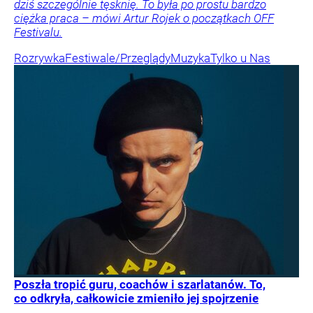
dziś szczególnie tęsknię. To była po prostu bardzo
ciężka praca – mówi Artur Rojek o początkach OFF
Festivalu.
Rozrywka
Festiwale/Przeglądy
Muzyka
Tylko u Nas
Poszła tropić guru, coachów i szarlatanów. To,
co odkryła, całkowicie zmieniło jej spojrzenie