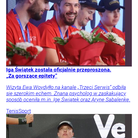
Iga Świątek została oficjalnie przeproszona.
„Za gorszące epitety”
Wizyta Ewa Woydyłło na kanale „Trzeci Serwis” odbiła
się szerokim echem. Znana psycholog w zaskakujący
sposób oceniła m.in. Igę Świątek oraz Arynę Sabalenkę.
Tenis
Sport