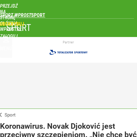
PRZEJDŹ
NA
SPORT WPROST
STRONĘ
GŁÓWNĄ
UBSKRYBUJ
SPORT
WPROST.PL
ZALOGUJ
Partner
MENU
Sport
Koronawirus. Novak Djoković jest
przeciwny szczepieniom. „Nie chcę być