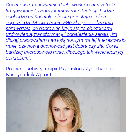
Coachowie, nauczyciele duchowości, organizatorki
kręgów kobiet, twórcy kursów manifestacji. Ludzie
odchodzą od Kościoła, ale nie przestają szukać
odpowiedzi. Monika Sobień-Górska przez dwa lata
sprawdzała, co naprawdę kryje się za obietnicami
uzdrowienia, transformacji i odnalezienia sensu. „Im
dłużej pracowałam nad książką, tym mniej interesowało
mnie, czy nowa duchowość jest dobra czy zła. Coraz
bardziej interesowało mnie, dlaczego tak wielu ludzi jej
potrzebuje”.
Rozwój osobisty
Terapie
Psychologia
Życie
Tylko u
Nas
Tygodnik Wprost