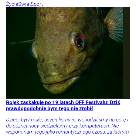
Życie
Świat
Sport
Rojek zaskakuje po 19 latach OFF Festivalu: Dziś
prawdopodobnie bym tego nie zrobił
Dzieci były małe, usypialiśmy je, wchodziliśmy na górę i
do późnej nocy siedzieliśmy przy komputerach. Nie
wspominam tego jako romantycznego czasu, za którym