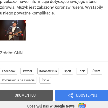
przekazał nowe informacje dotyczące swojego stanu
zdrowia. Muzyk jest zakażony koronawirusem. Wystąpiły
u niego poważne komplikacje.
Źródło:
CNN
Facebook
Twitter
Koronawirus
Sport
Tenis
Świat
Koronawirus na świecie
Życie
SKOMENTUJ
UDOSTĘPNIJ
Obserwuj nas
w
Google News