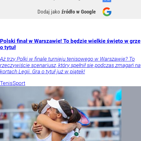
Dodaj jako
źródło w Google
Polski finał w Warszawie! To będzie wielkie święto w grze
o tytuł
Aż trzy Polki w finale turnieju tenisowego w Warszawie? To
rzeczywiście scenariusz, który spełnił się podczas zmagań na
kortach Legii. Gra o tytuł już w piątek!
Tenis
Sport