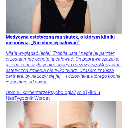
Medycyna estetyczna ma skutek, o którym kliniki
nie mówią. „Nie chcę jej całować”
Miała wyglądać lepiej. Zrobiła usta i nagle jej partner
przestał mieć ochotę ją całować. On poprawił szczękę,
a żona zobaczyła w nim obcego mężczyznę. Medycyna
estetyczna zmienia nie tylko twarz. Czasem zmusza
partnera, by nauczył się jej – i człowieka, którego kocha
– zupełnie od nowa.
Opinie i komentarze
Psychologia
Życie
Tylko u
Nas
Tygodnik Wprost