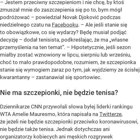
– Jestem przeciwny szczepieniom i nie chcę, by ktoś
zmuszał mnie do zaszczepienia się po to, bym mógł
podróżować – powiedział Novak Djoković podczas
niedzielnego czatu na
Facebooku
. – Ale jeśli stanie się
to obowiązkowe, co się wydarzy? Będę musiał podjąć
decyzję – dodał tenisista, podkreślając, że ma „własne
przemyślenia na ten temat”. – Hipotetycznie, jeśli sezon
miałby zostać wznowiony w lipcu, sierpniu lub wrześniu,
choć to mało prawdopodobne, rozumiem, że szczepionka
stanie się wymogiem zaraz po tym, jak wyjdziemy ze ścisłej
kwarantanny – zastanawiał się sportowiec.
Nie ma szczepionki, nie będzie tenisa?
Dziennikarze CNN przywołali słowa byłej liderki rankingu
WTA Amelie Mauresmo, która napisała na
Twitterze
,
że jeżeli nie będzie szczepionki przeciwko koronawirusowi,
nie będzie także tenisa. Jednak dotychczas ani
organizatorzy kobiecych ani męskich rozgrywek