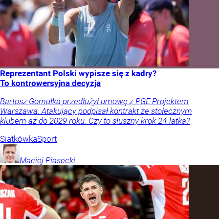
Reprezentant Polski wypisze się z kadry?
To kontrowersyjna decyzja
Bartosz Gomułka przedłużył umowę z PGE Projektem
Warszawa. Atakujący podpisał kontrakt ze stołecznym
klubem aż do 2029 roku. Czy to słuszny krok 24-latka?
Siatkówka
Sport
Maciej
Piasecki