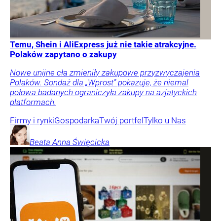
Temu, Shein i AliExpress już nie takie atrakcyjne.
Polaków zapytano o zakupy
Nowe unijne cła zmieniły zakupowe przyzwyczajenia
Polaków. Sondaż dla „Wprost” pokazuje, że niemal
połowa badanych ograniczyła zakupy na azjatyckich
platformach.
Firmy i rynki
Gospodarka
Twój portfel
Tylko u Nas
Beata Anna
Święcicka