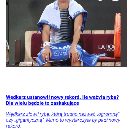
Wędkarz ustanowił nowy rekord. Ile ważyła ryba?
Dla wielu będzie to zaskakujące
Wędkarz złowił rybę, którą trudno nazwać „ogromną”
czy „gigantyczną”. Mimo to wystarczyła by padł nowy
rekord.