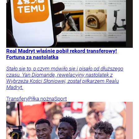
Real Madryt właśnie pobił rekord transferowy!
Fortuna za nastolatka
Stało się to, o czym mówiło się i pisało od dłuższego
czasu. Yan Diomande, rewelacyjny nastolatek z
Wybrzeża Kości Słoniowej, został piłkarzem Realu
Madryt.
Transfery
Piłka nożna
Sport