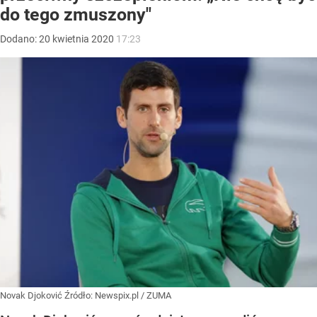
do tego zmuszony"
Dodano:
20
kwietnia
2020
17:23
Novak Djoković
Źródło:
Newspix.pl
/
ZUMA