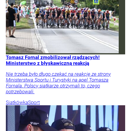
Tomasz Fornal zmobilizował rządzących!
Ministerstwo z błyskawiczną reakcją
Nie trzeba było długo czekać na reakcję ze strony
Ministerstwa Sportu i Turystyki na apel Tomasza
Fornala. Polscy siatkarze otrzymali to, czego
potrzebowali.
Siatkówka
Sport