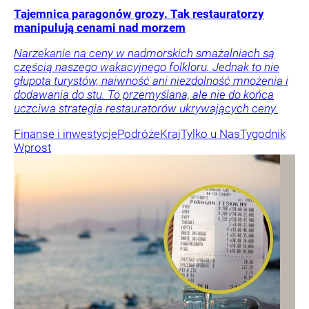
Tajemnica paragonów grozy. Tak restauratorzy
manipulują cenami nad morzem
Narzekanie na ceny w nadmorskich smażalniach są
częścią naszego wakacyjnego folkloru. Jednak to nie
głupota turystów, naiwność ani niezdolność mnożenia i
dodawania do stu. To przemyślana, ale nie do końca
uczciwa strategia restauratorów ukrywających ceny.
Finanse i inwestycje
Podróże
Kraj
Tylko u Nas
Tygodnik
Wprost