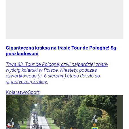
Gigantyczna kraksa na trasie Tour de Pologne! Są
poszkodowani
Trwa 83. Tour de Pologne, czyli najbardziej znany
wyścig kolarski w Polsce. Niestety, podczas
czwartkowego (tj. 6 sierpnia) etapu doszło do
gigantycznej kraksy.
Kolarstwo
Sport