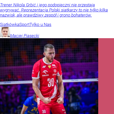
Trener Nikola Grbić i jego podopieczni nie przestają
wygrywać. Reprezentacja Polski siatkarzy to nie tylko kilka
nazwisk, ale prawdziwy zespół i grono bohaterów.
Siatkówka
Sport
Tylko u Nas
Maciej
Piasecki