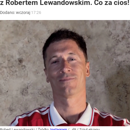
z Robertem Lewandowskim. Co za cios!
Dodano:
wczoraj
17:26
Robert Lewandowski
/ Źródło:
Instagram
/
_rl9 / Zrzut ekranu