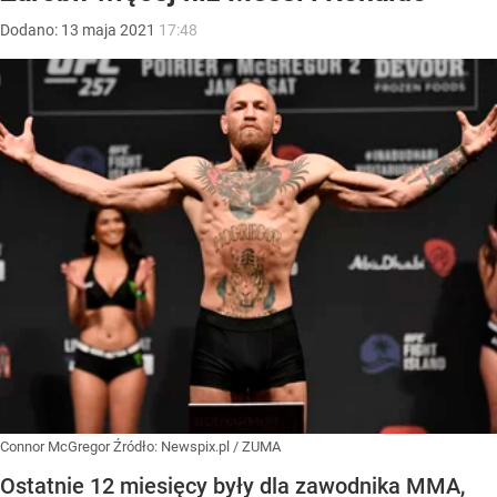
Dodano:
13
maja
2021
17:48
Connor McGregor
Źródło:
Newspix.pl
/
ZUMA
Ostatnie 12 miesięcy były dla zawodnika MMA,