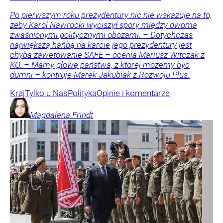
Po pierwszym roku prezydentury nic nie wskazuje na to,
żeby Karol Nawrocki wyciszył spory między dwoma
zwaśnionymi politycznymi obozami. – Dotychczas
największą hańbą na karcie jego prezydentury jest
chyba zawetowanie SAFE – ocenia Mariusz Witczak z
KO. – Mamy głowę państwa, z której możemy być
dumni – kontruje Marek Jakubiak z Rozwoju Plus.
Kraj
Tylko u Nas
Polityka
Opinie i komentarze
Magdalena
Frindt