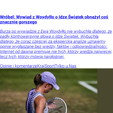
Wróbel: Wywiad z Woydyłło o Idze Świątek obnażył coś
znacznie gorszego
Burza po wywiadzie z Ewą Woydyłło nie wybuchła dlatego, że
padły kontrowersyjne słowa o Idze Świątek. Wybuchła
dlatego, że coraz częściej za ekspercką analizę uznajemy
opinie wygłaszane bez wiedzy, faktów i odpowiedzialności.
Internet od dawna premiuje nie tych, którzy wiedzą najwięcej,
lecz tych, którzy mówią najgłośniej.
Opinie i komentarze
Kraj
Sport
Tylko u Nas