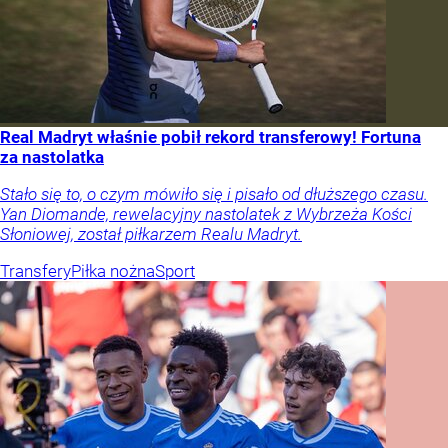
Real Madryt właśnie pobił rekord transferowy! Fortuna
za nastolatka
Stało się to, o czym mówiło się i pisało od dłuższego czasu.
Yan Diomande, rewelacyjny nastolatek z Wybrzeża Kości
Słoniowej, został piłkarzem Realu Madryt.
Transfery
Piłka nożna
Sport