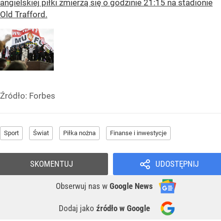
angielskiej piłki zmierzą się o godzinie 21:15 na stadionie
Old Trafford.
Źródło:
Forbes
Sport
Świat
Piłka nożna
Finanse i inwestycje
SKOMENTUJ
UDOSTĘPNIJ
Obserwuj nas
w
Google News
Dodaj jako
źródło w Google