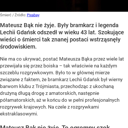
Śmierć
/ Źródło:
Pixabay
Mateusz Bąk nie żyje. Były bramkarz i legenda
Lechii Gdańsk odszedł w wieku 43 lat. Szokujące
wieści o śmierci tak znanej postaci wstrząsnęły
środowiskiem.
Nie ma co ukrywać, postać Mateusza Bąka przez wiele lat
przewijała się przez boiska – tak właściwie na każdym
szczeblu rozgrywkowym. Było to w głównej mierze
związane z faktem, że bramkarz Lechii Gdańsk był wierny
barwom klubu z Trójmiasta, przechodząc z ukochaną
drużyną długą drogę z amatorskich, następnie
półamatorskich, aż w końcu do w pełni profesjonalnych
rozgrywek krajowych. Na czele z rozgrywkami
ekstraklasowymi.
Mateusz Bąk nie żyje. To ogromny szok