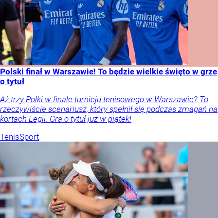
Polski finał w Warszawie! To będzie wielkie święto w grze
o tytuł
Aż trzy Polki w finale turnieju tenisowego w Warszawie? To
rzeczywiście scenariusz, który spełnił się podczas zmagań na
kortach Legii. Gra o tytuł już w piątek!
Tenis
Sport