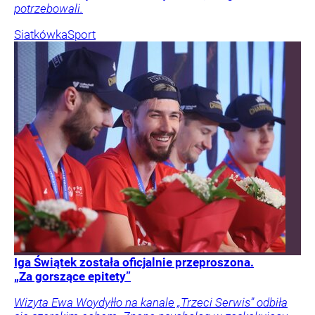
potrzebowali.
Siatkówka
Sport
Iga Świątek została oficjalnie przeproszona.
„Za gorszące epitety”
Wizyta Ewa Woydyłło na kanale „Trzeci Serwis” odbiła