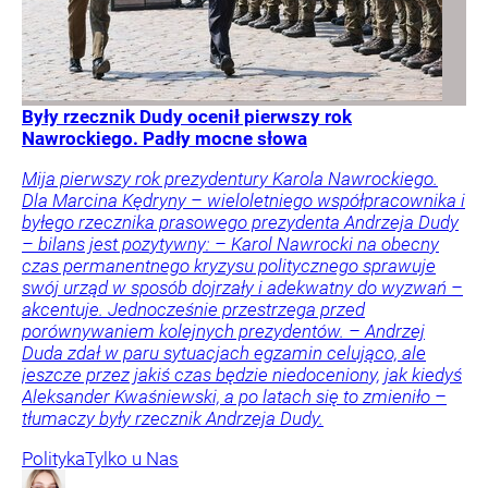
Były rzecznik Dudy ocenił pierwszy rok
Nawrockiego. Padły mocne słowa
Mija pierwszy rok prezydentury Karola Nawrockiego.
Dla Marcina Kędryny – wieloletniego współpracownika i
byłego rzecznika prasowego prezydenta Andrzeja Dudy
– bilans jest pozytywny: – Karol Nawrocki na obecny
czas permanentnego kryzysu politycznego sprawuje
swój urząd w sposób dojrzały i adekwatny do wyzwań –
akcentuje. Jednocześnie przestrzega przed
porównywaniem kolejnych prezydentów. – Andrzej
Duda zdał w paru sytuacjach egzamin celująco, ale
jeszcze przez jakiś czas będzie niedoceniony, jak kiedyś
Aleksander Kwaśniewski, a po latach się to zmieniło –
tłumaczy były rzecznik Andrzeja Dudy.
Polityka
Tylko u Nas