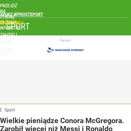
PRZEJDŹ
NA
SPORT WPROST
STRONĘ
GŁÓWNĄ
UBSKRYBUJ
SPORT
WPROST.PL
ZALOGUJ
Partner
MENU
Sport
Wielkie pieniądze Conora McGregora.
Zarobił więcej niż Messi i Ronaldo