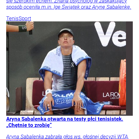
się szerokim echem. Znana psycholog w zaskakujący
sposób oceniła m.in. Igę Świątek oraz Arynę Sabalenkę.
Tenis
Sport
Aryna Sabalenka otwarta na testy płci tenisistek.
„Chętnie to zrobię”
Aryna Sabalenka zabrała głos ws. głośnej decyzji WTA,