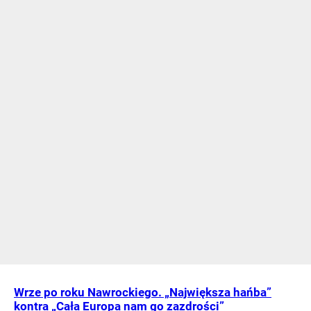
Wrze po roku Nawrockiego. „Największa hańba”
kontra „Cała Europa nam go zazdrości”