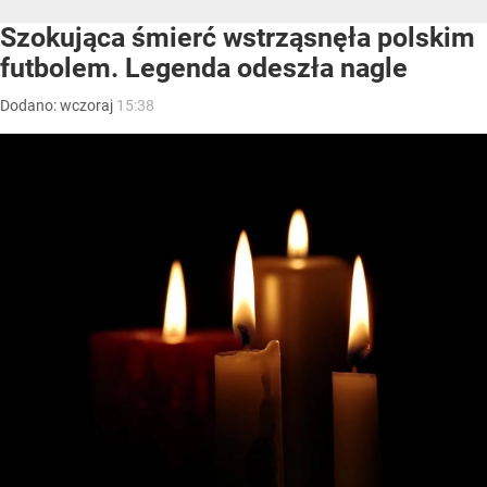
Szokująca śmierć wstrząsnęła polskim
futbolem. Legenda odeszła nagle
Dodano:
wczoraj
15:38