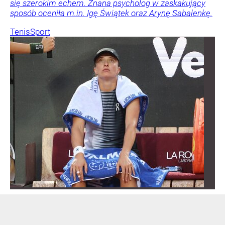
się szerokim echem. Znana psycholog w zaskakujący
sposób oceniła m.in. Igę Świątek oraz Arynę Sabalenkę.
Tenis
Sport