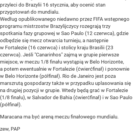
przyleci do Brazylii 16 stycznia, aby ocenić stan
przygotowań do mundialu.
Według opublikowanego niedawno przez FIFA wstępnego
programu mistrzostw Brazylijczycy rozegrają trzy
spotkania fazy grupowej w Sao Paulo (12 czerwca), gdzie
odbędzie się mecz otwarcia turnieju, a następnie
w Fortalezie (16 czerwca) i stolicy kraju Brasilii (23
czerwca). Jeśli "Canarinhos" zajmą w grupie pierwsze
miejsce, w meczu 1/8 finału wystąpią w Belo Horizonte,
a potem ewentualnie w Fortalezie (ćwierćfinał) i ponownie
w Belo Horizonte (półfinał). Rio de Janeiro jest poza
marszrutą gospodarzy także w przypadku uplasowania się
na drugiej pozycji w grupie. Wtedy będą grać w Fortalezie
(1/8 finału), w Salvador de Bahia (ćwierćfinał) i w Sao Paulo
(półfinał).
Maracana ma być areną meczu finałowego mundialu.
zew, PAP