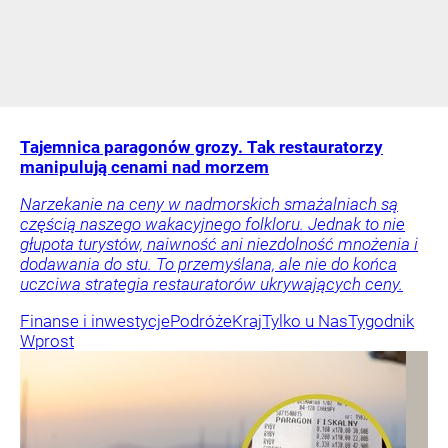
Tajemnica paragonów grozy. Tak restauratorzy
manipulują cenami nad morzem
Narzekanie na ceny w nadmorskich smażalniach są
częścią naszego wakacyjnego folkloru. Jednak to nie
głupota turystów, naiwność ani niezdolność mnożenia i
dodawania do stu. To przemyślana, ale nie do końca
uczciwa strategia restauratorów ukrywających ceny.
Finanse i inwestycje
Podróże
Kraj
Tylko u Nas
Tygodnik
Wprost