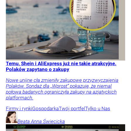
Temu, Shein i AliExpress już nie takie atrakcyjne.
Polaków zapytano o zakupy
Nowe unijne cła zmieniły zakupowe przyzwyczajenia
Polaków. Sondaż dla „Wprost” pokazuje, że niemal
połowa badanych ograniczyła zakupy na azjatyckich
platformach.
Firmy i rynki
Gospodarka
Twój portfel
Tylko u Nas
Beata Anna
Święcicka