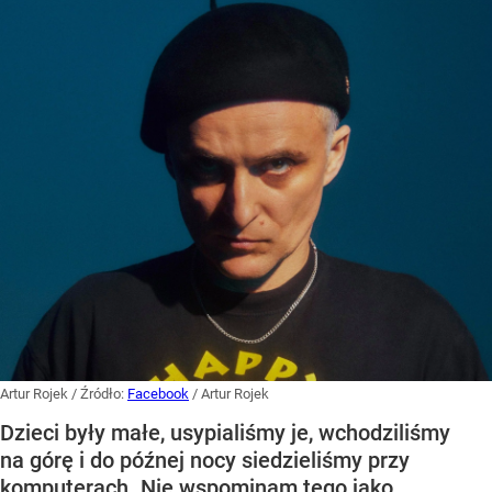
Artur Rojek
/ Źródło:
Facebook
/
Artur Rojek
Dzieci były małe, usypialiśmy je, wchodziliśmy
na górę i do późnej nocy siedzieliśmy przy
komputerach. Nie wspominam tego jako