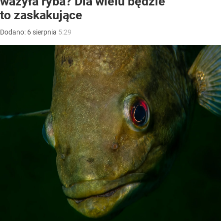
ważyła ryba? Dla wielu będzie
to zaskakujące
Dodano:
6
sierpnia
5:29