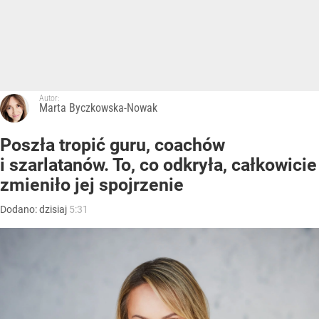
Autor:
Marta Byczkowska-Nowak
Poszła tropić guru, coachów
i szarlatanów. To, co odkryła, całkowicie
zmieniło jej spojrzenie
Dodano:
dzisiaj
5:31