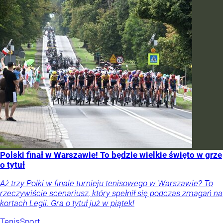
Polski finał w Warszawie! To będzie wielkie święto w grze
o tytuł
Aż trzy Polki w finale turnieju tenisowego w Warszawie? To
rzeczywiście scenariusz, który spełnił się podczas zmagań na
kortach Legii. Gra o tytuł już w piątek!
Tenis
Sport