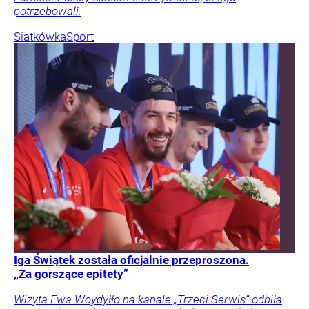
potrzebowali.
Siatkówka
Sport
Iga Świątek została oficjalnie przeproszona.
„Za gorszące epitety”
Wizyta Ewa Woydyłło na kanale „Trzeci Serwis” odbiła