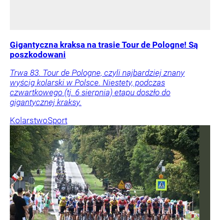
Gigantyczna kraksa na trasie Tour de Pologne! Są
poszkodowani
Trwa 83. Tour de Pologne, czyli najbardziej znany
wyścig kolarski w Polsce. Niestety, podczas
czwartkowego (tj. 6 sierpnia) etapu doszło do
gigantycznej kraksy.
Kolarstwo
Sport