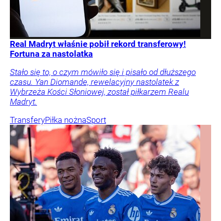
Real Madryt właśnie pobił rekord transferowy!
Fortuna za nastolatka
Stało się to, o czym mówiło się i pisało od dłuższego
czasu. Yan Diomande, rewelacyjny nastolatek z
Wybrzeża Kości Słoniowej, został piłkarzem Realu
Madryt.
Transfery
Piłka nożna
Sport