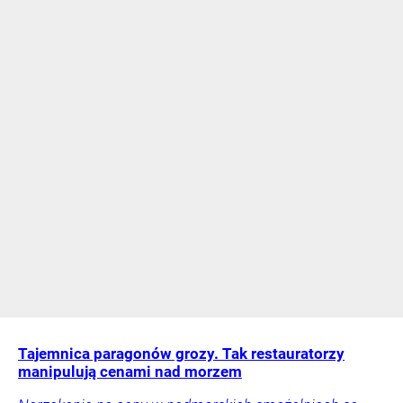
Tajemnica paragonów grozy. Tak restauratorzy
manipulują cenami nad morzem