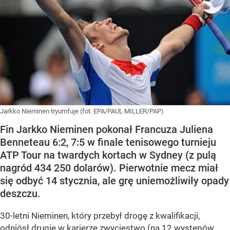
Jarkko Nieminen tryumfuje (fot. EPA/PAUL MILLER/PAP)
Fin Jarkko Nieminen pokonał Francuza Juliena
Benneteau 6:2, 7:5 w finale tenisowego turnieju
ATP Tour na twardych kortach w Sydney (z pulą
nagród 434 250 dolarów). Pierwotnie mecz miał
się odbyć 14 stycznia, ale grę uniemożliwiły opady
deszczu.
30-letni Nieminen, który przebył drogę z kwalifikacji,
odniósł drugie w karierze zwycięstwo (na 12 występów