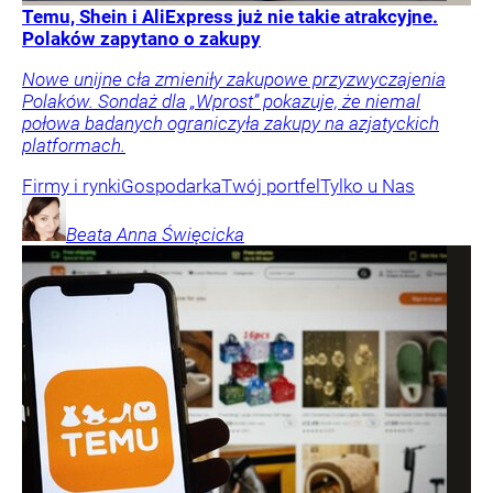
Temu, Shein i AliExpress już nie takie atrakcyjne.
Polaków zapytano o zakupy
Nowe unijne cła zmieniły zakupowe przyzwyczajenia
Polaków. Sondaż dla „Wprost” pokazuje, że niemal
połowa badanych ograniczyła zakupy na azjatyckich
platformach.
Firmy i rynki
Gospodarka
Twój portfel
Tylko u Nas
Beata Anna
Święcicka