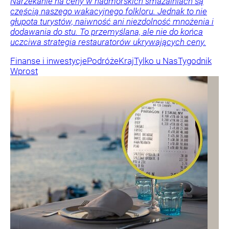
Narzekanie na ceny w nadmorskich smażalniach są
częścią naszego wakacyjnego folkloru. Jednak to nie
głupota turystów, naiwność ani niezdolność mnożenia i
dodawania do stu. To przemyślana, ale nie do końca
uczciwa strategia restauratorów ukrywających ceny.
Finanse i inwestycje
Podróże
Kraj
Tylko u Nas
Tygodnik
Wprost