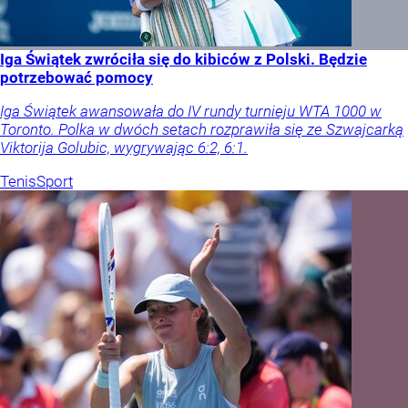
Iga Świątek zwróciła się do kibiców z Polski. Będzie
potrzebować pomocy
Iga Świątek awansowała do IV rundy turnieju WTA 1000 w
Toronto. Polka w dwóch setach rozprawiła się ze Szwajcarką
Viktorija Golubic, wygrywając 6:2, 6:1.
Tenis
Sport