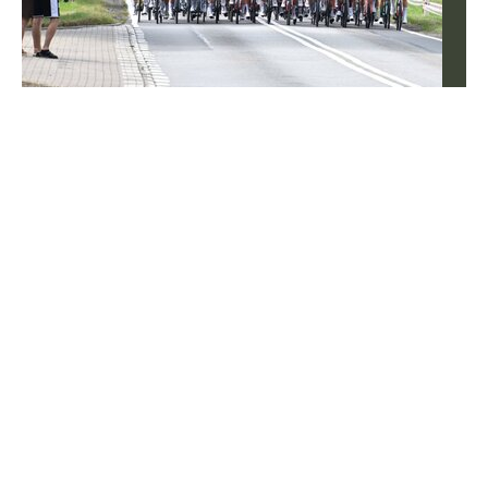
Tomasz Fornal zmobilizował rządzących!
Ministerstwo z błyskawiczną reakcją
Nie trzeba było długo czekać na reakcję ze strony
Ministerstwa Sportu i Turystyki na apel Tomasza
Fornala. Polscy siatkarze otrzymali to, czego
potrzebowali.
Siatkówka
Sport
WEJDŹ NA
STRONĘ GŁÓWNĄ