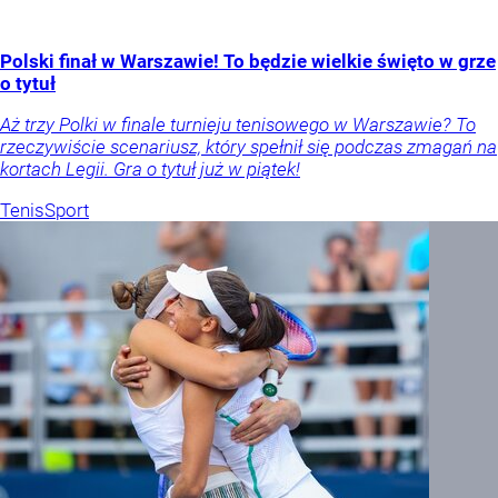
Polski finał w Warszawie! To będzie wielkie święto w grze
o tytuł
Aż trzy Polki w finale turnieju tenisowego w Warszawie? To
rzeczywiście scenariusz, który spełnił się podczas zmagań na
kortach Legii. Gra o tytuł już w piątek!
Tenis
Sport