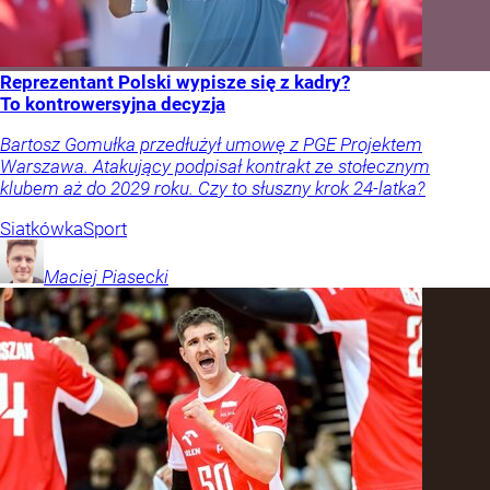
Reprezentant Polski wypisze się z kadry?
To kontrowersyjna decyzja
Bartosz Gomułka przedłużył umowę z PGE Projektem
Warszawa. Atakujący podpisał kontrakt ze stołecznym
klubem aż do 2029 roku. Czy to słuszny krok 24-latka?
Siatkówka
Sport
Maciej
Piasecki