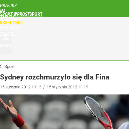
PRZEJDŹ
NA
SPORT WPROST
STRONĘ
GŁÓWNĄ
UBSKRYBUJ
WPROST.PL
ZALOGUJ
MENU
Sport
Sydney rozchmurzyło się dla Fina
15
stycznia
2012
10:15
/
15
stycznia
2012
10:15