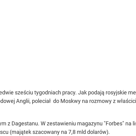
dwie sześciu tygodniach pracy. Jak podają rosyjskie med
rodowej Anglii, poleciał do Moskwy na rozmowy z właśc
m z Dagestanu. W zestawieniu magazynu "Forbes" na liśc
jscu (majątek szacowany na 7,8 mld dolarów).