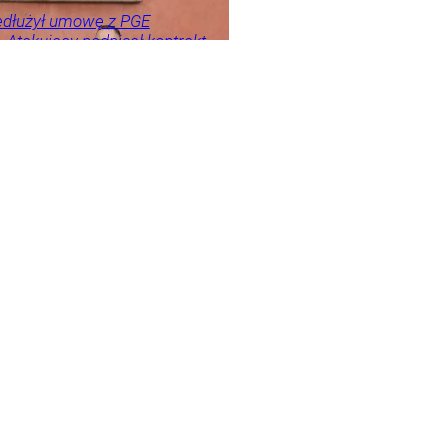
edłużył umowę z PGE
Atakujący podpisał kontrakt
 aż do 2029 roku. Czy to
?