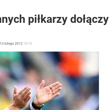
Legenda odeszła nagle
nnych piłkarzy dołączy
rzezi wołyńskiej
13
lutego
2012
19:10
wiata patrzy z podziwem