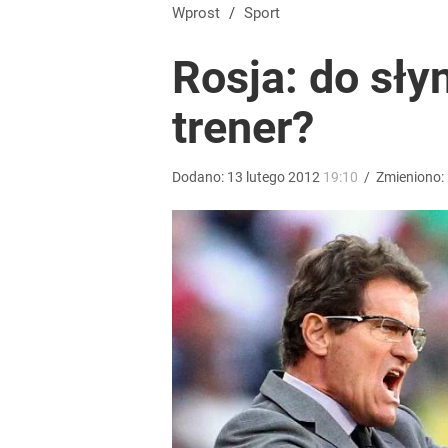
Szokująca śmierć wstrząsnęła polskim futbolem. 
Wprost
/
Sport
Rosja: do sły
dodaj
trener?
„Nie chodzi o zemstę”. Mocny apel w sprawie ofiar 
Dodano:
13
lutego
2012
19:10
/
Zmieniono:
dodaj
To największa siła reprezentacji Polski. Reszta ś
dodaj