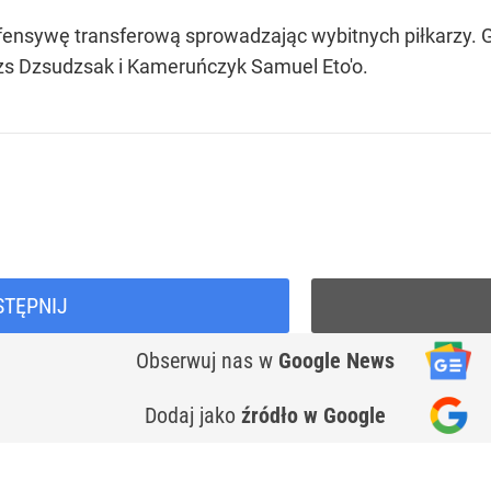
fensywę transferową sprowadzając wybitnych piłkarzy. Gr
azs Dzsudzsak i Kameruńczyk Samuel Eto'o.
STĘPNIJ
Obserwuj nas
w
Google News
Dodaj jako
źródło w Google