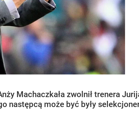
 Anży Machaczkała zwolnił trenera Jur
o następcą może być były selekcjoner 