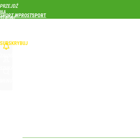
PRZEJDŹ
Udostępnij
0
Skomentuj
NA
SPORT WPROST
STRONĘ
GŁÓWNĄ
PIŁKA NOŻNA
SIATKÓWKA
TENIS
LEKKOATLETYKA
SKOKI NARCIAR
FC Barcelona pożałowała rozstania z Robertem L
WPROST.PL
SUBSKRYBUJ
dodaj
ZALOGUJ
Real Madryt właśnie pobił rekord transferowy! For
SZUKAJ
MENU
dodaj
Wróbel: Wywiad z Woydyłło o Idze Świątek obnaży
dodaj