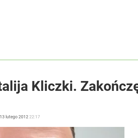
stwo z błyskawiczną reakcją
ntra „Cała Europa nam go zazdrości”
wna scenka z siatkarzami
talija Kliczki. Zakończ
13
lutego
2012
22:17