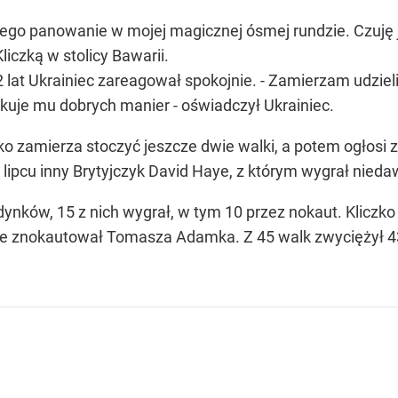
 jego panowanie w mojej magicznej ósmej rundzie. Czuję j
liczką w stolicy Bawarii.
2 lat Ukrainiec zareagował spokojnie. - Zamierzam udzi
rakuje mu dobrych manier - oświadczył Ukrainiec.
o zamierza stoczyć jeszcze dwie walki, a potem ogłosi 
 lipcu inny Brytyjczyk David Haye, z którym wygrał nieda
dynków, 15 z nich wygrał, w tym 10 przez nokaut. Kliczko 
ie znokautował Tomasza Adamka. Z 45 walk zwyciężył 43