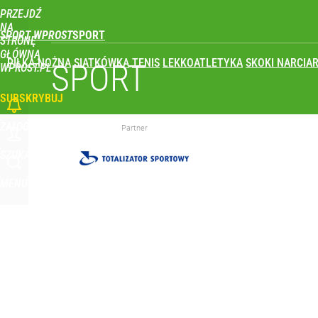
PRZEJDŹ
Udostępnij
0
Skomentuj
NA
SPORT WPROST
STRONĘ
GŁÓWNĄ
PIŁKA NOŻNA
SIATKÓWKA
TENIS
LEKKOATLETYKA
SKOKI NARCIAR
Reprezentant Polski wypisze się z kadry? To kont
SPORT
WPROST.PL
SUBSKRYBUJ
dodaj
ZALOGUJ
Partner
Farmacja: wzrost pod presją. co czeka branżę do 
SZUKAJ
MENU
dodaj
Wróbel: Wywiad z Woydyłło o Idze Świątek obnaży
dodaj