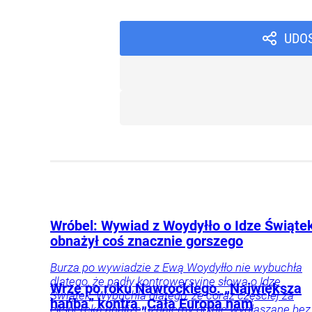
UDO
Wróbel: Wywiad z Woydyłło o Idze Świąte
obnażył coś znacznie gorszego
Burza po wywiadzie z Ewą Woydyłło nie wybuchła
dlatego, że padły kontrowersyjne słowa o Idze
Wrze po roku Nawrockiego. „Największa
Świątek. Wybuchła dlatego, że coraz częściej za
hańba” kontra „Cała Europa nam
ekspercką analizę uznajemy opinie wygłaszane bez