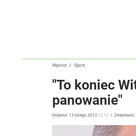
Tomasz Fornal zmobilizował rządzących! Minister
dodaj
Wrze po roku Nawrockiego. „Największa hańba” ko
16
Wprost
/
Sport
Nikola Grbić w nowym „wcieleniu” w Polsce. Zaba
"To koniec Wi
panowanie"
dodaj
Dodano:
13
lutego
2012
22:17
/
Zmieniono: