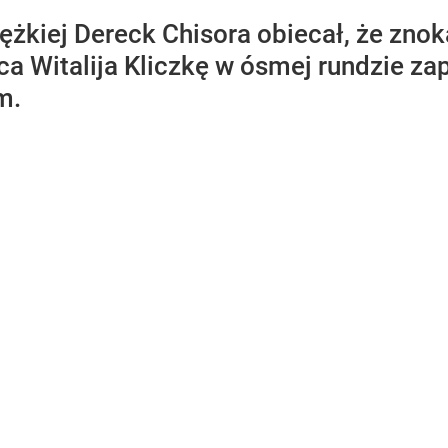
iężkiej Dereck Chisora obiecał, że znok
ca Witalija Kliczkę w ósmej rundzie z
m.