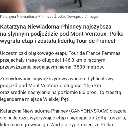
Katarzyna Niewiadoma-Phinney
/ Źródło:
Newspix.pl
/
Imago
Katarzyna Niewiadoma-Phinney najszybsza
na słynnym podjeździe pod Mont Ventoux. Polka
wygrała etap i została liderką Tour de France!
Uczestniczki piątkowego etapu Tour de France Femmes
przejechały trasę o długości 146,8 km o łącznym
przewyższeniu sięgającym niemal 3500 metrów.
Zdecydowanie największym wyzwaniem był finałowy
podjazd pod Mont Ventoux o długości 15,6 km
oraz średnie nachylenie na poziomie 8,6 proc. To zresztą
legendarne miejsce Wielkiej Pętli.
Katarzyna Niewiadoma-Phinney (CANYON//SRAM) okazała
się najlepsza, wygrywając etap i sięgając po żółtą koszulkę
liderki całego wyścigu. Warto przypomnieć, że Polka