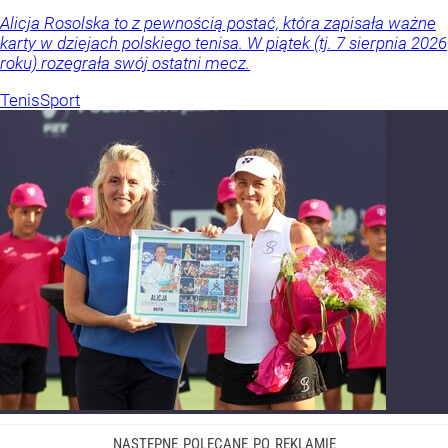
Alicja Rosolska to z pewnością postać, która zapisała ważne
karty w dziejach polskiego tenisa. W piątek (tj. 7 sierpnia 2026
roku) rozegrała swój ostatni mecz.
Tenis
Sport