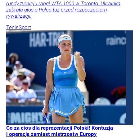
rundy turnieju rangi WTA 1000 w Toronto. Ukrainka
zabrała głos o Polce tuż przed rozpoczęciem
rywalizacji.
Tenis
Sport
Co za cios dla reprezentacji Polski! Kontuzja
i operacja zamiast mistrzostw Europy