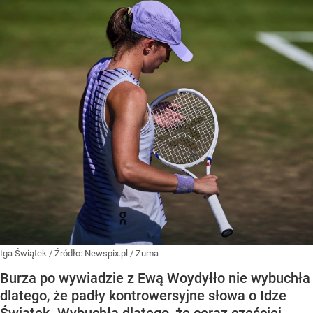
Iga Świątek
/ Źródło:
Newspix.pl
/
Zuma
Burza po wywiadzie z Ewą Woydyłło nie wybuchła
dlatego, że padły kontrowersyjne słowa o Idze