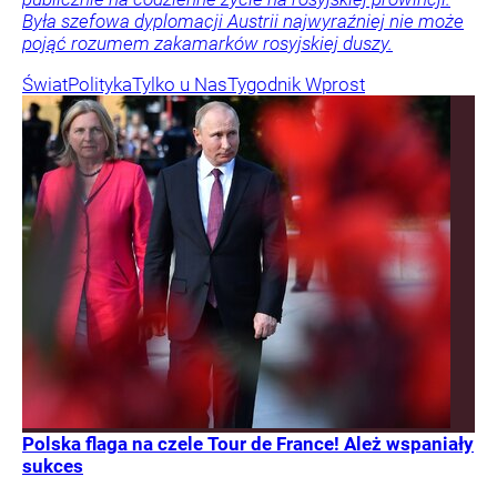
Była szefowa dyplomacji Austrii najwyraźniej nie może
pojąć rozumem zakamarków rosyjskiej duszy.
Świat
Polityka
Tylko u Nas
Tygodnik Wprost
Polska flaga na czele Tour de France! Ależ wspaniały
sukces