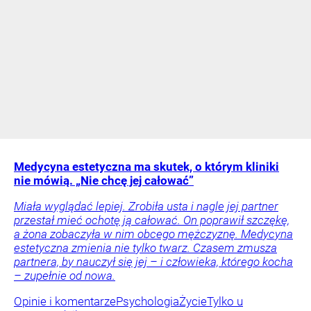
Medycyna estetyczna ma skutek, o którym kliniki
nie mówią. „Nie chcę jej całować”
Miała wyglądać lepiej. Zrobiła usta i nagle jej partner
przestał mieć ochotę ją całować. On poprawił szczękę,
a żona zobaczyła w nim obcego mężczyznę. Medycyna
estetyczna zmienia nie tylko twarz. Czasem zmusza
partnera, by nauczył się jej – i człowieka, którego kocha
– zupełnie od nowa.
Opinie i komentarze
Psychologia
Życie
Tylko u