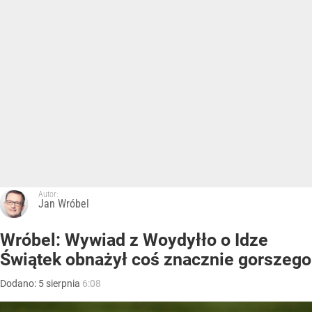
Autor:
Jan Wróbel
Wróbel: Wywiad z Woydyłło o Idze
Świątek obnażył coś znacznie gorszego
Dodano:
5
sierpnia
6:08