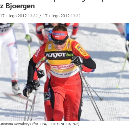
z Bjoergen
17
lutego
2012
13:32
/
17
lutego
2012
13:32
Justyna Kowalczyk (fot. EPA/FILIP SINGER/PAP)