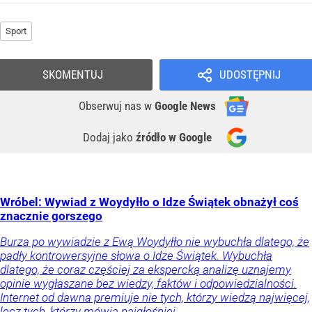
Sport
SKOMENTUJ
UDOSTĘPNIJ
Obserwuj nas
w
Google News
Dodaj jako
źródło w Google
Wróbel: Wywiad z Woydyłło o Idze Świątek obnażył coś
znacznie gorszego
Burza po wywiadzie z Ewą Woydyłło nie wybuchła dlatego, że
padły kontrowersyjne słowa o Idze Świątek. Wybuchła
dlatego, że coraz częściej za ekspercką analizę uznajemy
opinie wygłaszane bez wiedzy, faktów i odpowiedzialności.
Internet od dawna premiuje nie tych, którzy wiedzą najwięcej,
lecz tych, którzy mówią najgłośniej.