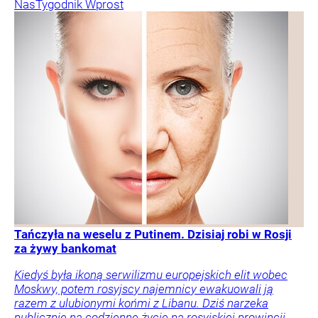
Nas
Tygodnik Wprost
Tańczyła na weselu z Putinem. Dzisiaj robi w Rosji
za żywy bankomat
Kiedyś była ikoną serwilizmu europejskich elit wobec
Moskwy, potem rosyjscy najemnicy ewakuowali ją
razem z ulubionymi końmi z Libanu. Dziś narzeka
publicznie na codzienne życie na rosyjskiej prowincji.