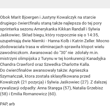
Obok Marit Bjoergen i Justyny Kowalczyk na starcie
drugiego ćwierćfinału staną także najlepsza do tej pory
sprinterka sezonu Amerykanka Kikkan Randall i Sylwia
Jaśkowiec. Skład biegu, który rozpocznie się o 14:35,
uzupełniają dwie Niemki - Hanna Kolb i Katrin Zeller. Mocno
zlodowaciała trasa w eliminacjach sprawiła kłopot wielu
zawodniczkom. Awansować do "30" nie zdołały m.in.
mistrzyni olimpijska z Turynu w tej konkurencji Kanadyjka
Chandra Crawford oraz Szwedka Charlotte Kalla.
Do ćwierćfinałów awansowały także: Agnieszka
Szymańczak, ktora została sklasyfikowana przed
Kowalczyk (21 pozycja) i Sylwia Jaśkowiec (27). Z dalszej
rywalizacji odpadły: Anna Staręga (57), Natalia Grzebisz
(58) i Emilia Romanowicz (60).
PAP, arb