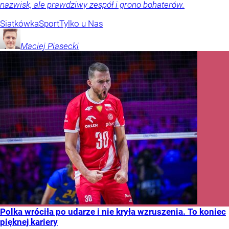
nazwisk, ale prawdziwy zespół i grono bohaterów.
Siatkówka
Sport
Tylko u Nas
Maciej
Piasecki
Polka wróciła po udarze i nie kryła wzruszenia. To koniec
pięknej kariery