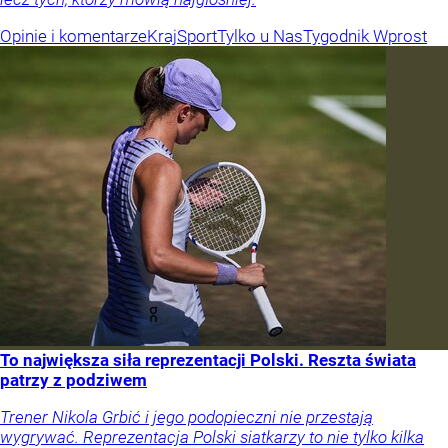
Opinie i komentarze
Kraj
Sport
Tylko u Nas
Tygodnik Wprost
To największa siła reprezentacji Polski. Reszta świata
patrzy z podziwem
Trener Nikola Grbić i jego podopieczni nie przestają
wygrywać. Reprezentacja Polski siatkarzy to nie tylko kilka