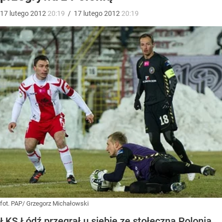
17
lutego
2012
20:19
/
17
lutego
2012
20:19
fot. PAP/ Grzegorz Michałowski
ŁKS Łódź przegrał u siebie ze stołeczną Polonią