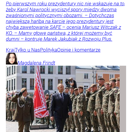
Po pierwszym roku prezydentury nic nie wskazuje na to,
żeby Karol Nawrocki wyciszył spory między dwoma
zwaśnionymi politycznymi obozami. – Dotychczas
największą hańbą na karcie jego prezydentury jest
chyba zawetowanie SAFE – ocenia Mariusz Witczak z
KO. – Mamy głowę państwa, z której możemy być
dumni – kontruje Marek Jakubiak z Rozwoju Plus.
Kraj
Tylko u Nas
Polityka
Opinie i komentarze
Magdalena
Frindt