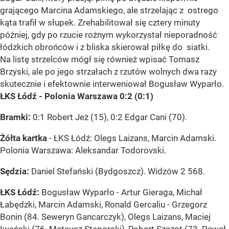
grającego Marcina Adamskiego, ale strzelając z ostrego
kąta trafił w słupek. Zrehabilitował się cztery minuty
później, gdy po rzucie rożnym wykorzystał nieporadność
łódzkich obrońców i z bliska skierował piłkę do siatki.
Na listę strzelców mógł się również wpisać Tomasz
Brzyski, ale po jego strzałach z rzutów wolnych dwa razy
skutecznie i efektownie interweniował Bogusław Wyparło.
ŁKS Łódź - Polonia Warszawa 0:2 (0:1)
Bramki:
0:1 Robert Jeż (15), 0:2 Edgar Cani (70).
Żółta kartka
- ŁKS Łódź: Olegs Laizans, Marcin Adamski.
Polonia Warszawa: Aleksandar Todorovski.
Sędzia:
Daniel Stefański (Bydgoszcz). Widzów 2 568.
ŁKS Łódź:
Bogusław Wyparło - Artur Gieraga, Michał
Łabędzki, Marcin Adamski, Ronald Gercaliu - Grzegorz
Bonin (84. Seweryn Gancarczyk), Olegs Laizans, Maciej
Iwański (76. Mateusz Stąporski), Robert Szczot (73. Paweł