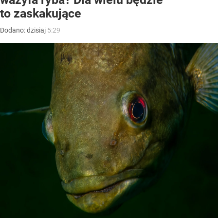
to zaskakujące
Dodano:
dzisiaj
5:29