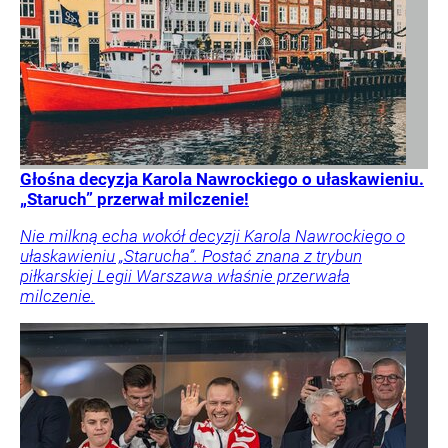
Głośna decyzja Karola Nawrockiego o ułaskawieniu.
„Staruch” przerwał milczenie!
Nie milkną echa wokół decyzji Karola Nawrockiego o
ułaskawieniu „Starucha”. Postać znana z trybun
piłkarskiej Legii Warszawa właśnie przerwała
milczenie.