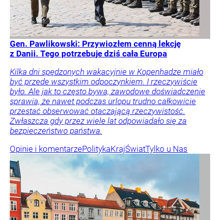
Gen. Pawlikowski: Przywiozłem cenną lekcję
z Danii. Tego potrzebuje dziś cała Europa
Kilka dni spędzonych wakacyjnie w Kopenhadze miało
być przede wszystkim odpoczynkiem. I rzeczywiście
było. Ale jak to często bywa, zawodowe doświadczenie
sprawia, że nawet podczas urlopu trudno całkowicie
przestać obserwować otaczającą rzeczywistość.
Zwłaszcza gdy przez wiele lat odpowiadało się za
bezpieczeństwo państwa.
Opinie i komentarze
Polityka
Kraj
Świat
Tylko u Nas