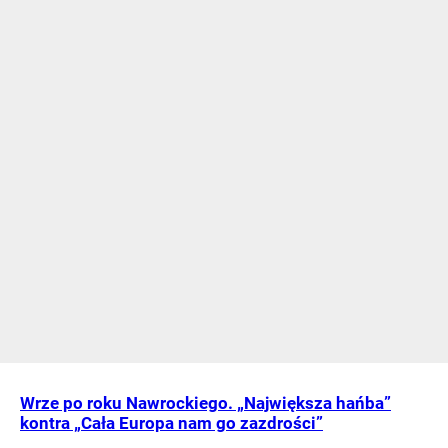
Wrze po roku Nawrockiego. „Największa hańba”
kontra „Cała Europa nam go zazdrości”