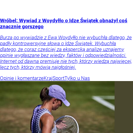
Wróbel: Wywiad z Woydyłło o Idze Świątek obnażył coś
znacznie gorszego
Burza po wywiadzie z Ewą Woydyłło nie wybuchła dlatego, że
padły kontrowersyjne słowa o Idze Świątek. Wybuchła
dlatego, że coraz częściej za ekspercką analizę uznajemy
opinie wygłaszane bez wiedzy, faktów i odpowiedzialności.
Internet od dawna premiuje nie tych, którzy wiedzą najwięcej,
lecz tych, którzy mówią najgłośniej.
Opinie i komentarze
Kraj
Sport
Tylko u Nas