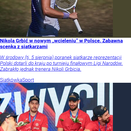
Nikola Grbić w nowym „wcieleniu” w Polsce. Zabawna
scenka z siatkarzami
W środowy (tj. 5 sierpnia) poranek siatkarze reprezentacji
Polski dotarli do kraju po turnieju finałowym Ligi Narodów.
Zabrakło jednak trenera Nikoli Grbicia.
Siatkówka
Sport