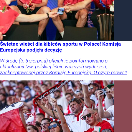
Świetne wieści dla kibiców sportu w Polsce! Komisja
Europejska podjęła decyzję
W środę (tj. 5 sierpnia) oficjalnie poinformowano o
aktualizacji tzw. polskiej liście ważnych wydarzeń,
zaakceptowanej przez Komisję Europejską. O czym mowa?