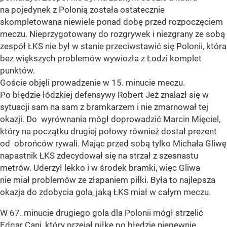
na pojedynek z Polonią została ostatecznie
skompletowana niewiele ponad dobę przed rozpoczęciem
meczu. Nieprzygotowany do rozgrywek i niezgrany ze sobą
zespół ŁKS nie był w stanie przeciwstawić się Polonii, która
bez większych problemów wywiozła z Łodzi komplet
punktów.
Goście objęli prowadzenie w 15. minucie meczu.
Po błędzie łódzkiej defensywy Robert Jeż znalazł się w
sytuacji sam na sam z bramkarzem i nie zmarnował tej
okazji. Do wyrównania mógł doprowadzić Marcin Mięciel,
który na początku drugiej połowy również dostał prezent
od obrońców rywali. Mając przed sobą tylko Michała Gliwę
napastnik ŁKS zdecydował się na strzał z szesnastu
metrów. Uderzył lekko i w środek bramki, więc Gliwa
nie miał problemów ze złapaniem piłki. Była to najlepsza
okazja do zdobycia gola, jaką ŁKS miał w całym meczu.
W 67. minucie drugiego gola dla Polonii mógł strzelić
Edgar Cani, który przejął piłkę po błędzie niepewnie