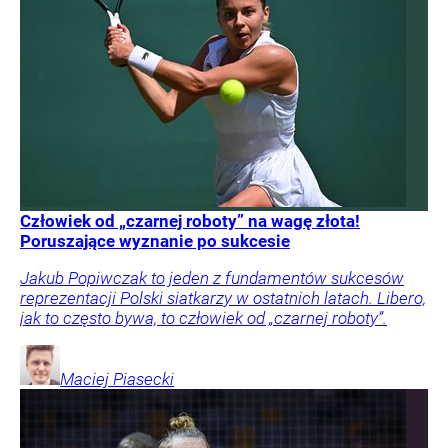
Człowiek od „czarnej roboty” na wagę złota!
Poruszające wyznanie po sukcesie
Jakub Popiwczak to jeden z fundamentów sukcesów
reprezentacji Polski siatkarzy w ostatnich latach. Libero,
jak to często bywa, to człowiek od „czarnej roboty”.
Maciej
Piasecki