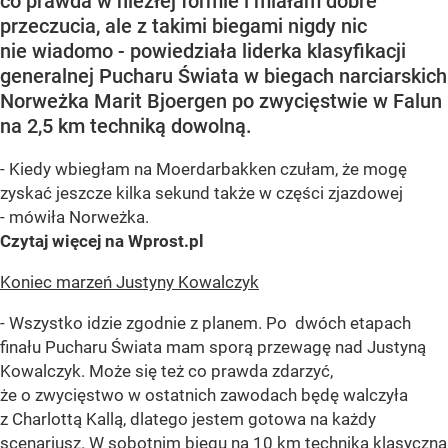
co prawda w niezłej formie i miałam dobre
przeczucia, ale z takimi biegami nigdy nic
nie wiadomo - powiedziała liderka klasyfikacji
generalnej Pucharu Świata w biegach narciarskich
Norweżka Marit Bjoergen po zwycięstwie w Falun
na 2,5 km techniką dowolną.
- Kiedy wbiegłam na Moerdarbakken czułam, że mogę
zyskać jeszcze kilka sekund także w części zjazdowej
- mówiła Norweżka.
Czytaj więcej na Wprost.pl
Koniec marzeń Justyny Kowalczyk
- Wszystko idzie zgodnie z planem. Po dwóch etapach
finału Pucharu Świata mam sporą przewagę nad Justyną
Kowalczyk. Może się też co prawda zdarzyć,
że o zwycięstwo w ostatnich zawodach będę walczyła
z Charlottą Kallą, dlatego jestem gotowa na każdy
scenariusz. W sobotnim biegu na 10 km techniką klasyczną