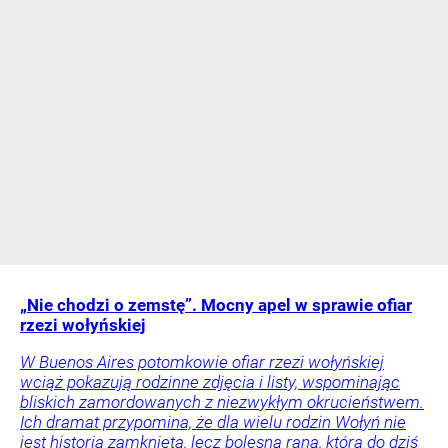
„Nie chodzi o zemstę”. Mocny apel w sprawie ofiar
rzezi wołyńskiej
W Buenos Aires potomkowie ofiar rzezi wołyńskiej
wciąż pokazują rodzinne zdjęcia i listy, wspominając
bliskich zamordowanych z niezwykłym okrucieństwem.
Ich dramat przypomina, że dla wielu rodzin Wołyń nie
jest historią zamkniętą, lecz bolesną raną, która do dziś