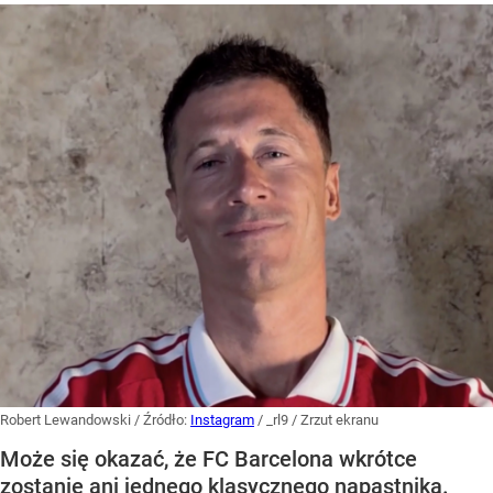
Robert Lewandowski
/ Źródło:
Instagram
/
_rl9 / Zrzut ekranu
Może się okazać, że FC Barcelona wkrótce
zostanie ani jednego klasycznego napastnika.