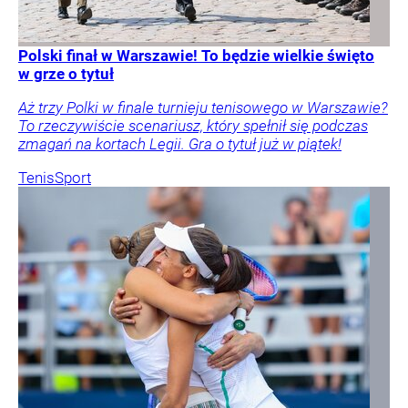
Polski finał w Warszawie! To będzie wielkie święto
w grze o tytuł
Aż trzy Polki w finale turnieju tenisowego w Warszawie?
To rzeczywiście scenariusz, który spełnił się podczas
zmagań na kortach Legii. Gra o tytuł już w piątek!
Tenis
Sport