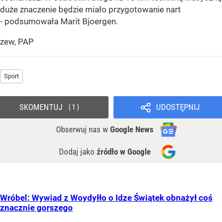
duże znaczenie będzie miało przygotowanie nart
- podsumowała Marit Bjoergen.
zew, PAP
Sport
SKOMENTUJ
UDOSTĘPNIJ
1
Obserwuj nas
w
Google News
Dodaj jako
źródło w Google
Wróbel: Wywiad z Woydyłło o Idze Świątek obnażył coś
znacznie gorszego