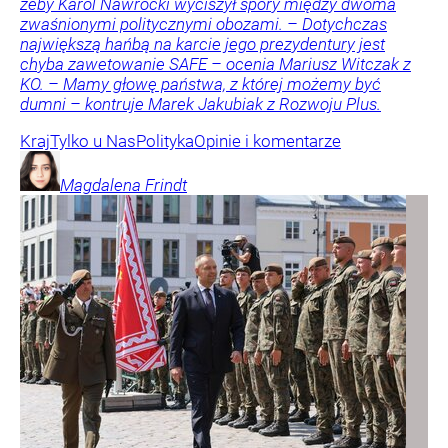
żeby Karol Nawrocki wyciszył spory między dwoma
zwaśnionymi politycznymi obozami. – Dotychczas
największą hańbą na karcie jego prezydentury jest
chyba zawetowanie SAFE – ocenia Mariusz Witczak z
KO. – Mamy głowę państwa, z której możemy być
dumni – kontruje Marek Jakubiak z Rozwoju Plus.
Kraj
Tylko u Nas
Polityka
Opinie i komentarze
Magdalena
Frindt