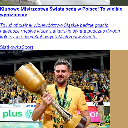
Klubowe Mistrzostwa Świata będą w Polsce! To wielkie
wyróżnienie
To już oficjalne! Województwo Śląskie będzie gościć
najlepsze męskie kluby siatkarskie świata podczas dwóch
kolejnych edycji Klubowych Mistrzostw Świata.
Siatkówka
Sport