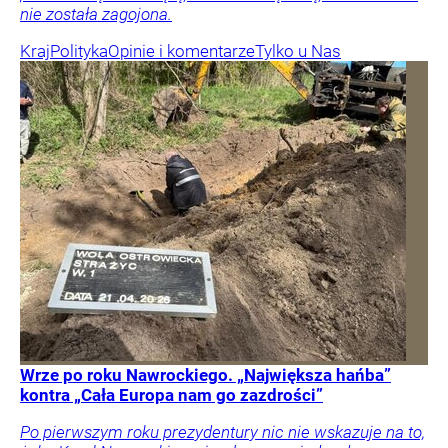
nie została zagojona.
Kraj
Polityka
Opinie i komentarze
Tylko u Nas
Wrze po roku Nawrockiego. „Największa hańba”
kontra „Cała Europa nam go zazdrości”
Po pierwszym roku prezydentury nic nie wskazuje na to,