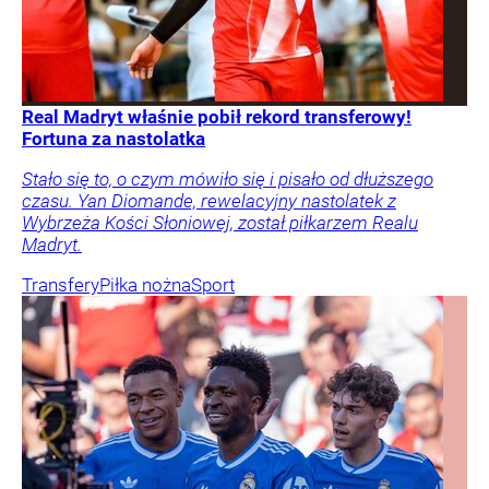
Real Madryt właśnie pobił rekord transferowy!
Fortuna za nastolatka
Stało się to, o czym mówiło się i pisało od dłuższego
czasu. Yan Diomande, rewelacyjny nastolatek z
Wybrzeża Kości Słoniowej, został piłkarzem Realu
Madryt.
Transfery
Piłka nożna
Sport