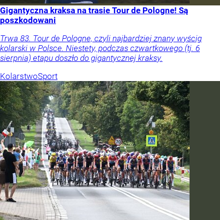
Gigantyczna kraksa na trasie Tour de Pologne! Są
poszkodowani
Trwa 83. Tour de Pologne, czyli najbardziej znany wyścig
kolarski w Polsce. Niestety, podczas czwartkowego (tj. 6
sierpnia) etapu doszło do gigantycznej kraksy.
Kolarstwo
Sport