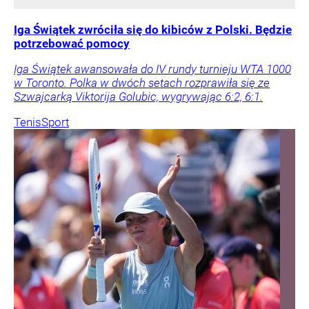
Iga Świątek zwróciła się do kibiców z Polski. Będzie
potrzebować pomocy
Iga Świątek awansowała do IV rundy turnieju WTA 1000
w Toronto. Polka w dwóch setach rozprawiła się ze
Szwajcarką Viktorija Golubic, wygrywając 6:2, 6:1.
Tenis
Sport