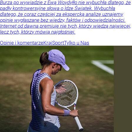
Burza po wywiadzie z Ewą Woydyłło nie wybuchła dlatego, że
padły kontrowersyjne słowa o Idze Świątek. Wybuchła
dlatego, że coraz częściej za ekspercką analizę uznajemy
opinie wygłaszane bez wiedzy, faktów i odpowiedzialności.
Internet od dawna premiuje nie tych, którzy wiedzą najwięcej,
lecz tych, którzy mówią najgłośniej.
Opinie i komentarze
Kraj
Sport
Tylko u Nas