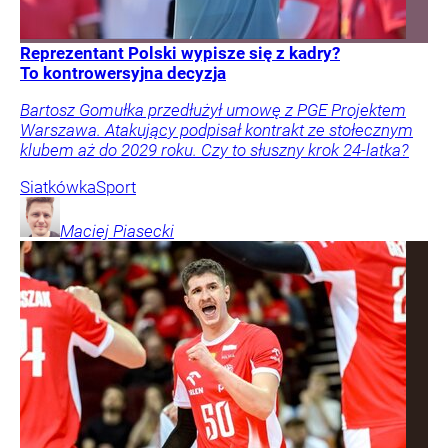
Reprezentant Polski wypisze się z kadry?
To kontrowersyjna decyzja
Bartosz Gomułka przedłużył umowę z PGE Projektem
Warszawa. Atakujący podpisał kontrakt ze stołecznym
klubem aż do 2029 roku. Czy to słuszny krok 24-latka?
Siatkówka
Sport
Maciej
Piasecki