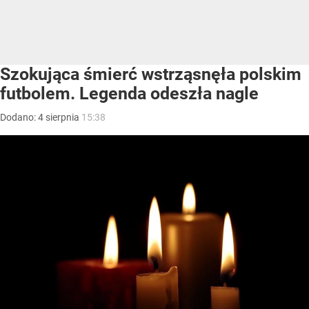
Szokująca śmierć wstrząsnęła polskim
futbolem. Legenda odeszła nagle
Dodano:
4
sierpnia
15:38