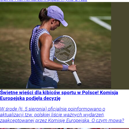
Świetne wieści dla kibiców sportu w Polsce! Komisja
Europejska podjęła decyzję
W środę (tj. 5 sierpnia) oficjalnie poinformowano o
aktualizacji tzw. polskiej liście ważnych wydarzeń,
zaakceptowanej przez Komisję Europejską. O czym mowa?