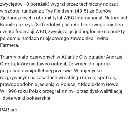
zwycięstw - 0 porażek) wygrał przez techniczny nokaut
w szóstej rundzie z z Tye Fieldsem (49-5) ze Stanów
Zjednoczonych i obronił tytuł WBC International. Natomiast
Kamil Łaszczyk (8-0) zdobył pas młodzieżowego mistrza
świata federacji WBO, zwyciężając jednogłośnie na punkty
po ośmiu rundach miejscowego zawodnika Tevina
Farmera.
Triumfy biało-czerwonych w Atlantic City oglądał Andrzej
Gołota, który niedawno ogłosił, że wraca do sportu
po ponad dwuipółletniej przerwie. W pojedynku
rozgrywanym na zasadach wrestlingu ma się spotkać,
prawdopodobnie jesienią w Polsce, z Riddickiem Bowe.
W 1996 roku Polak przegrał z nim - przez dyskwalifikację
- dwie walki bokserskie.
PAP, arb