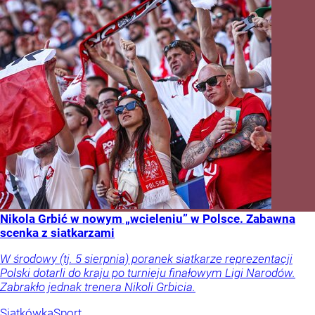
Nikola Grbić w nowym „wcieleniu” w Polsce. Zabawna
scenka z siatkarzami
W środowy (tj. 5 sierpnia) poranek siatkarze reprezentacji
Polski dotarli do kraju po turnieju finałowym Ligi Narodów.
Zabrakło jednak trenera Nikoli Grbicia.
Siatkówka
Sport