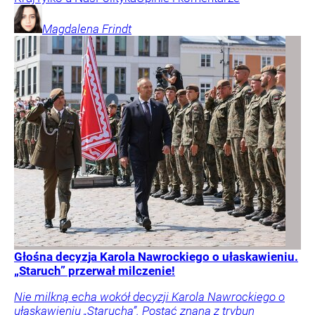
Magdalena
Frindt
Głośna decyzja Karola Nawrockiego o ułaskawieniu.
„Staruch” przerwał milczenie!
Nie milkną echa wokół decyzji Karola Nawrockiego o
ułaskawieniu „Starucha”. Postać znana z trybun