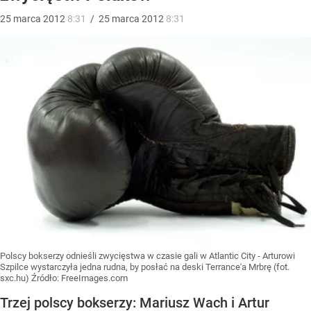
25
marca
2012
8:31
/
25
marca
2012
8:31
Polscy bokserzy odnieśli zwycięstwa w czasie gali w Atlantic City - Arturowi
Szpilce wystarczyła jedna rudna, by posłać na deski Terrance'a Mrbrę (fot.
sxc.hu)
Źródło:
FreeImages.com
Trzej polscy bokserzy: Mariusz Wach i Artur