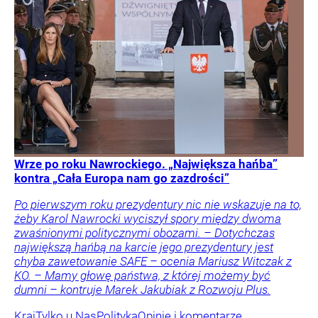
Wrze po roku Nawrockiego. „Największa hańba”
kontra „Cała Europa nam go zazdrości”
Po pierwszym roku prezydentury nic nie wskazuje na to,
żeby Karol Nawrocki wyciszył spory między dwoma
zwaśnionymi politycznymi obozami. – Dotychczas
największą hańbą na karcie jego prezydentury jest
chyba zawetowanie SAFE – ocenia Mariusz Witczak z
KO. – Mamy głowę państwa, z której możemy być
dumni – kontruje Marek Jakubiak z Rozwoju Plus.
Kraj
Tylko u Nas
Polityka
Opinie i komentarze