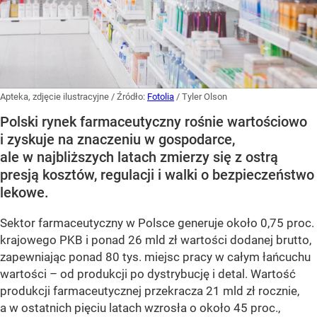
Apteka, zdjęcie ilustracyjne
/ Źródło:
Fotolia
/
Tyler Olson
Polski rynek farmaceutyczny rośnie wartościowo
i zyskuje na znaczeniu w gospodarce,
ale w najbliższych latach zmierzy się z ostrą
presją kosztów, regulacji i walki o bezpieczeństwo
lekowe.
Sektor farmaceutyczny w Polsce generuje około 0,75 proc.
krajowego PKB i ponad 26 mld zł wartości dodanej brutto,
zapewniając ponad 80 tys. miejsc pracy w całym łańcuchu
wartości – od produkcji po dystrybucję i detal. Wartość
produkcji farmaceutycznej przekracza 21 mld zł rocznie,
a w ostatnich pięciu latach wzrosła o około 45 proc.,