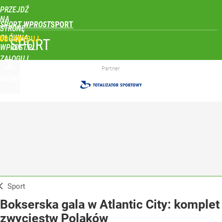
PRZEJDŹ
NA
SPORT WPROST
STRONĘ
GŁÓWNĄ
UBSKRYBUJ
SPORT
WPROST.PL
ZALOGUJ
Partner
MENU
Sport
Bokserska gala w Atlantic City: komplet
zwycięstw Polaków