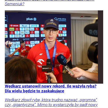
Semeniuk?
Wędkarz ustanowił nowy rekord. Ile ważyła ryba?
Dla wielu będzie to zaskakujące
Wędkarz złowił rybę, którą trudno nazwać „ogromną”
czy „gigantyczną”. Mimo to wystarczyła by padł nowy