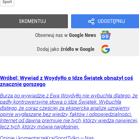
Sport
SKOMENTUJ
UDOSTĘPNIJ
Obserwuj nas
w
Google News
Dodaj jako
źródło w Google
Wróbel: Wywiad z Woydyłło o Idze Świątek obnażył coś
znacznie gorszego
Burza po wywiadzie z Ewą Woydyłło nie wybuchła dlatego, że
padły kontrowersyjne słowa o Idze Świątek. Wybuchła
dlatego, że coraz częściej za ekspercką analizę uznajemy
opinie wygłaszane bez wiedzy, faktów i odpowiedzialności.
Internet od dawna premiuje nie tych, którzy wiedzą najwięcej,
lecz tych, którzy mówią najgłośniej.
Opinie i komentarze
Kraj
Sport
Tylko u Nas