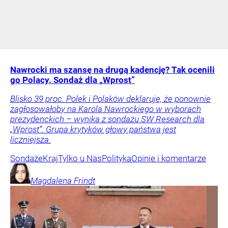
Nawrocki ma szansę na drugą kadencję? Tak ocenili
go Polacy. Sondaż dla „Wprost”
Blisko 39 proc. Polek i Polaków deklaruje, że ponownie
zagłosowałoby na Karola Nawrockiego w wyborach
prezydenckich – wynika z sondażu SW Research dla
„Wprost”. Grupa krytyków głowy państwa jest
liczniejsza.
Sondaże
Kraj
Tylko u Nas
Polityka
Opinie i komentarze
Magdalena
Frindt