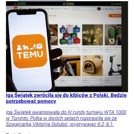
Iga Świątek zwróciła się do kibiców z Polski. Będzie
potrzebować pomocy
Iga Świątek awansowała do IV rundy turnieju WTA 1000
w Toronto. Polka w dwóch setach rozprawiła się ze
Szwajcarką Viktorija Golubic, wygrywając 6:2, 6:1.