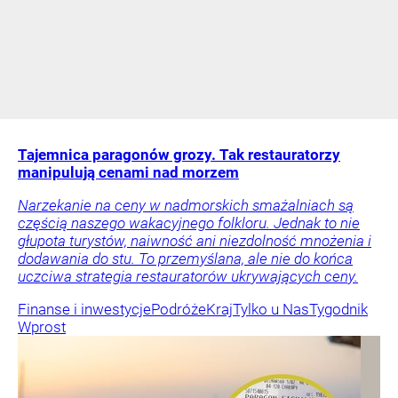
Tajemnica paragonów grozy. Tak restauratorzy
manipulują cenami nad morzem
Narzekanie na ceny w nadmorskich smażalniach są
częścią naszego wakacyjnego folkloru. Jednak to nie
głupota turystów, naiwność ani niezdolność mnożenia i
dodawania do stu. To przemyślana, ale nie do końca
uczciwa strategia restauratorów ukrywających ceny.
Finanse i inwestycje
Podróże
Kraj
Tylko u Nas
Tygodnik
Wprost