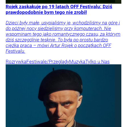
Rojek zaskakuje po 19 latach OFF Festivalu: Dziś
prawdopodobnie bym tego nie zrobił
Dzieci były małe, usypialiśmy je, wchodziliśmy na górę i
do późnej nocy siedzieliśmy przy komputerach. Nie
wspominam tego jako romantycznego czasu, za którym
dziś szczególnie tęsknię. To była po prostu bardzo
ciężka praca – mówi Artur Rojek o początkach OFF
Festivalu.
Rozrywka
Festiwale/Przeglądy
Muzyka
Tylko u Nas