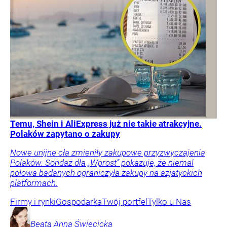
Temu, Shein i AliExpress już nie takie atrakcyjne.
Polaków zapytano o zakupy
Nowe unijne cła zmieniły zakupowe przyzwyczajenia
Polaków. Sondaż dla „Wprost” pokazuje, że niemal
połowa badanych ograniczyła zakupy na azjatyckich
platformach.
Firmy i rynki
Gospodarka
Twój portfel
Tylko u Nas
Beata Anna
Święcicka