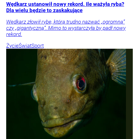
Wędkarz ustanowił nowy rekord. Ile ważyła ryba?
Dla wielu będzie to zaskakujące
Wędkarz złowił rybę, którą trudno nazwać „ogromną”
czy „gigantyczną”. Mimo to wystarczyła by padł nowy
rekord.
Życie
Świat
Sport