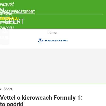
PRZEJDŹ
NA
SPORT WPROST
STRONĘ
GŁÓWNĄ
UBSKRYBUJ
SPORT
WPROST.PL
ZALOGUJ
Partner
MENU
Sport
Vettel o kierowcach Formuły 1:
to ogórki