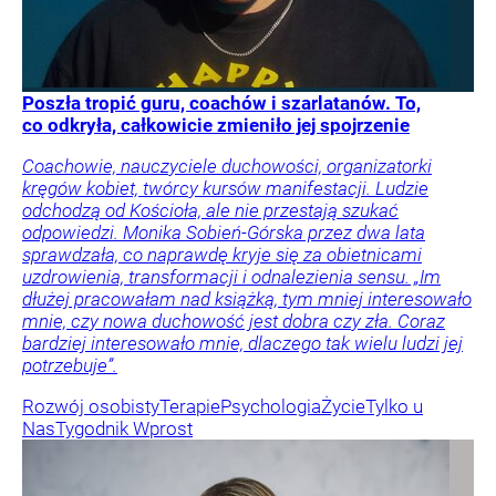
Poszła tropić guru, coachów i szarlatanów. To,
co odkryła, całkowicie zmieniło jej spojrzenie
Coachowie, nauczyciele duchowości, organizatorki
kręgów kobiet, twórcy kursów manifestacji. Ludzie
odchodzą od Kościoła, ale nie przestają szukać
odpowiedzi. Monika Sobień-Górska przez dwa lata
sprawdzała, co naprawdę kryje się za obietnicami
uzdrowienia, transformacji i odnalezienia sensu. „Im
dłużej pracowałam nad książką, tym mniej interesowało
mnie, czy nowa duchowość jest dobra czy zła. Coraz
bardziej interesowało mnie, dlaczego tak wielu ludzi jej
potrzebuje”.
Rozwój osobisty
Terapie
Psychologia
Życie
Tylko u
Nas
Tygodnik Wprost