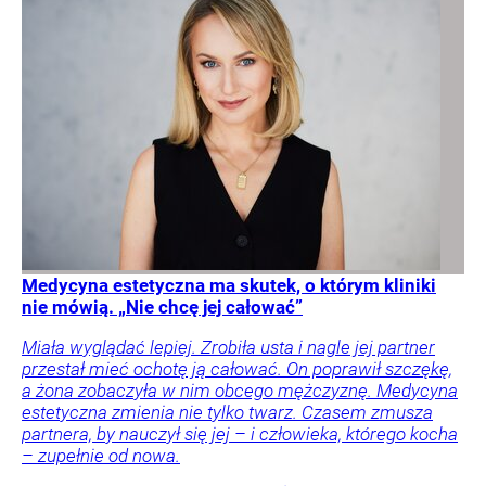
Medycyna estetyczna ma skutek, o którym kliniki
nie mówią. „Nie chcę jej całować”
Miała wyglądać lepiej. Zrobiła usta i nagle jej partner
przestał mieć ochotę ją całować. On poprawił szczękę,
a żona zobaczyła w nim obcego mężczyznę. Medycyna
estetyczna zmienia nie tylko twarz. Czasem zmusza
partnera, by nauczył się jej – i człowieka, którego kocha
– zupełnie od nowa.