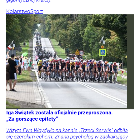
Kolarstwo
Sport
Iga Świątek została oficjalnie przeproszona.
„Za gorszące epitety”
Wizyta Ewa Woydyłło na kanale „Trzeci Serwis” odbiła
się szerokim echem. Znana psycholog w zaskakujący