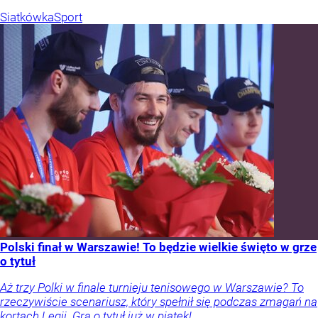
Siatkówka
Sport
Polski finał w Warszawie! To będzie wielkie święto w grze
o tytuł
Aż trzy Polki w finale turnieju tenisowego w Warszawie? To
rzeczywiście scenariusz, który spełnił się podczas zmagań na
kortach Legii. Gra o tytuł już w piątek!