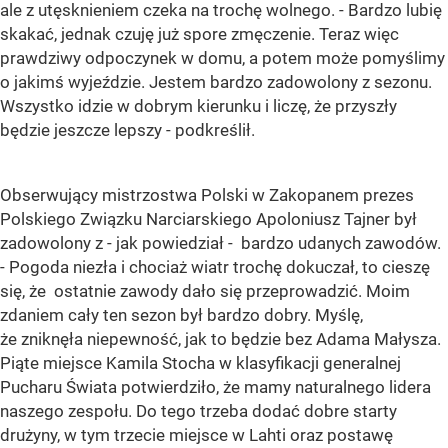
ale z utęsknieniem czeka na trochę wolnego. - Bardzo lubię
skakać, jednak czuję już spore zmęczenie. Teraz więc
prawdziwy odpoczynek w domu, a potem może pomyślimy
o jakimś wyjeździe. Jestem bardzo zadowolony z sezonu.
Wszystko idzie w dobrym kierunku i liczę, że przyszły
będzie jeszcze lepszy - podkreślił.
Obserwujący mistrzostwa Polski w Zakopanem prezes
Polskiego Związku Narciarskiego Apoloniusz Tajner był
zadowolony z - jak powiedział - bardzo udanych zawodów.
- Pogoda niezła i chociaż wiatr trochę dokuczał, to cieszę
się, że ostatnie zawody dało się przeprowadzić. Moim
zdaniem cały ten sezon był bardzo dobry. Myślę,
że zniknęła niepewność, jak to będzie bez Adama Małysza.
Piąte miejsce Kamila Stocha w klasyfikacji generalnej
Pucharu Świata potwierdziło, że mamy naturalnego lidera
naszego zespołu. Do tego trzeba dodać dobre starty
drużyny, w tym trzecie miejsce w Lahti oraz postawę