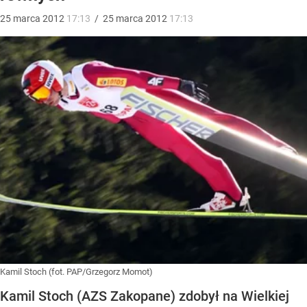
25
marca
2012
17:13
/
25
marca
2012
17:13
Kamil Stoch (fot. PAP/Grzegorz Momot)
Kamil Stoch (AZS Zakopane) zdobył na Wielkiej