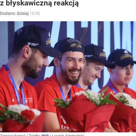
z błyskawiczną reakcją
Dodano:
dzisiaj
16:00
Tomasz Fornal
/ Źródło:
PAP
/
Leszek Szymański