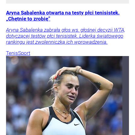
Aryna Sabalenka otwarta na testy płci tenisistek.
„Chętnie to zrobię”
Aryna Sabalenka zabrała głos ws. głośnej decyzji WTA,
dotyczącej testów płci tenisistek. Liderka światowego
rankingu jest zwolenniczką ich wprowadzenia.
Tenis
Sport