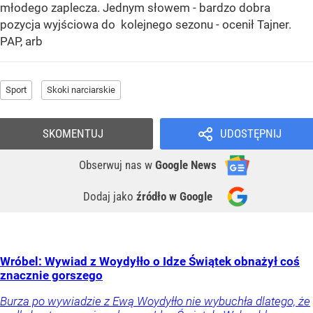
młodego zaplecza. Jednym słowem - bardzo dobra
pozycja wyjściowa do kolejnego sezonu - ocenił Tajner.
PAP, arb
Sport
Skoki narciarskie
SKOMENTUJ
UDOSTĘPNIJ
Obserwuj nas
w
Google News
Dodaj jako
źródło w Google
Wróbel: Wywiad z Woydyłło o Idze Świątek obnażył coś
znacznie gorszego
Burza po wywiadzie z Ewą Woydyłło nie wybuchła dlatego, że