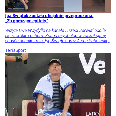
Iga Świątek została oficjalnie przeproszona.
„Za gorszące epitety”
Wizyta Ewa Woydyłło na kanale „Trzeci Serwis” odbiła
się szerokim echem. Znana psycholog w zaskakujący
sposób oceniła m.in. Igę Świątek oraz Arynę Sabalenkę.
Tenis
Sport