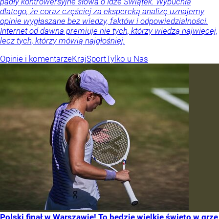
padły kontrowersyjne słowa o Idze Świątek. Wybuchła
dlatego, że coraz częściej za ekspercką analizę uznajemy
opinie wygłaszane bez wiedzy, faktów i odpowiedzialności.
Internet od dawna premiuje nie tych, którzy wiedzą najwięcej,
lecz tych, którzy mówią najgłośniej.
Opinie i komentarze
Kraj
Sport
Tylko u Nas
Polski finał w Warszawie! To będzie wielkie święto w grze