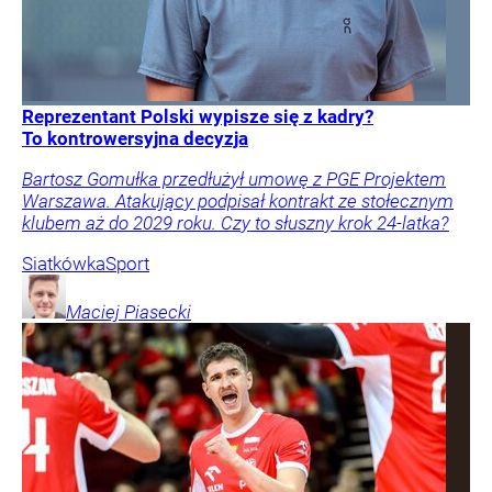
Reprezentant Polski wypisze się z kadry?
To kontrowersyjna decyzja
Bartosz Gomułka przedłużył umowę z PGE Projektem
Warszawa. Atakujący podpisał kontrakt ze stołecznym
klubem aż do 2029 roku. Czy to słuszny krok 24-latka?
Siatkówka
Sport
Maciej
Piasecki