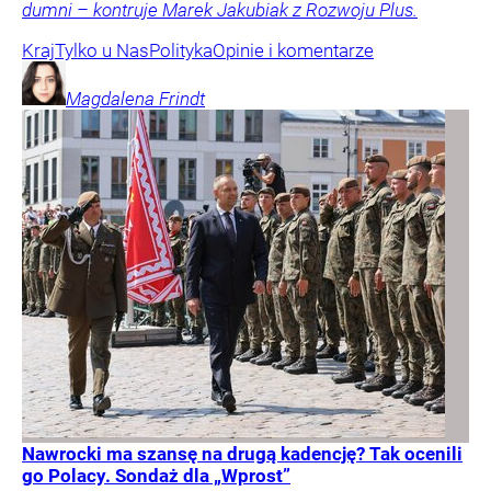
dumni – kontruje Marek Jakubiak z Rozwoju Plus.
Kraj
Tylko u Nas
Polityka
Opinie i komentarze
Magdalena
Frindt
Nawrocki ma szansę na drugą kadencję? Tak ocenili
go Polacy. Sondaż dla „Wprost”