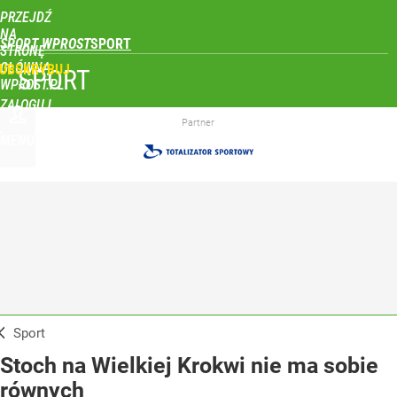
PRZEJDŹ
NA
SPORT WPROST
STRONĘ
GŁÓWNĄ
UBSKRYBUJ
SPORT
WPROST.PL
ZALOGUJ
Partner
MENU
Sport
Stoch na Wielkiej Krokwi nie ma sobie
równych