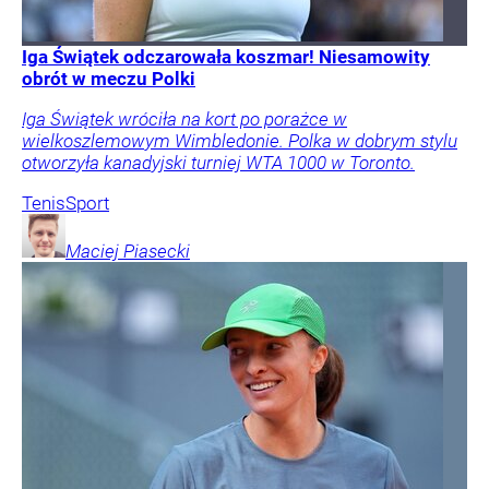
Iga Świątek odczarowała koszmar! Niesamowity
obrót w meczu Polki
Iga Świątek wróciła na kort po porażce w
wielkoszlemowym Wimbledonie. Polka w dobrym stylu
otworzyła kanadyjski turniej WTA 1000 w Toronto.
Tenis
Sport
Maciej
Piasecki