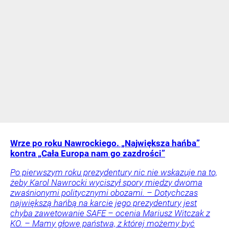
Wrze po roku Nawrockiego. „Największa hańba”
kontra „Cała Europa nam go zazdrości”
Po pierwszym roku prezydentury nic nie wskazuje na to,
żeby Karol Nawrocki wyciszył spory między dwoma
zwaśnionymi politycznymi obozami. – Dotychczas
największą hańbą na karcie jego prezydentury jest
chyba zawetowanie SAFE – ocenia Mariusz Witczak z
KO. – Mamy głowę państwa, z której możemy być