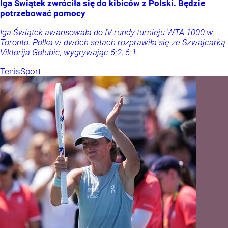
Iga Świątek zwróciła się do kibiców z Polski. Będzie
potrzebować pomocy
Iga Świątek awansowała do IV rundy turnieju WTA 1000 w
Toronto. Polka w dwóch setach rozprawiła się ze Szwajcarką
Viktorija Golubic, wygrywając 6:2, 6:1.
Tenis
Sport