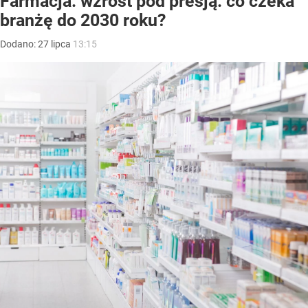
Farmacja: wzrost pod presją. co czeka
branżę do 2030 roku?
Dodano:
27
lipca
13:15