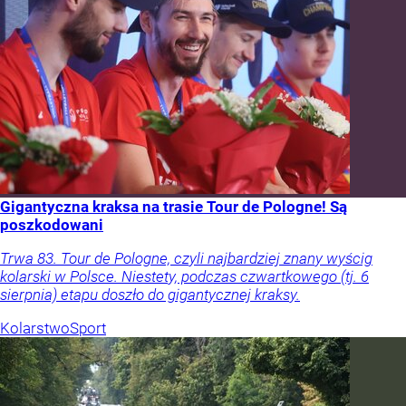
Gigantyczna kraksa na trasie Tour de Pologne! Są
poszkodowani
Trwa 83. Tour de Pologne, czyli najbardziej znany wyścig
kolarski w Polsce. Niestety, podczas czwartkowego (tj. 6
sierpnia) etapu doszło do gigantycznej kraksy.
Kolarstwo
Sport