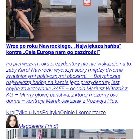
Wrze po roku Nawrockiego. „Największa hańba”
kontra „Cała Europa nam go zazdrości”
Po pierwszym roku prezydentury nic nie wskazuje na to,
żeby Karol Nawrocki wyciszył spory między dwoma
zwaśnionymi politycznymi obozami. – Dotychczas
największą hańbą na karcie jego prezydentury jest
chyba zawetowanie SAFE – ocenia Mariusz Witczak z
KO. – Mamy głowę państwa, z której możemy być
dumni – kontruje Marek Jakubiak z Rozwoju Plus.
Kraj
Tylko u Nas
Polityka
Opinie i komentarze
Magdalena
Frindt