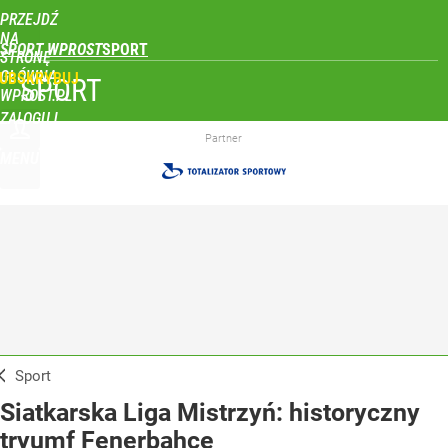
PRZEJDŹ
NA
SPORT WPROST
STRONĘ
GŁÓWNĄ
UBSKRYBUJ
SPORT
WPROST.PL
ZALOGUJ
Partner
MENU
Sport
Siatkarska Liga Mistrzyń: historyczny
tryumf Fenerbahce