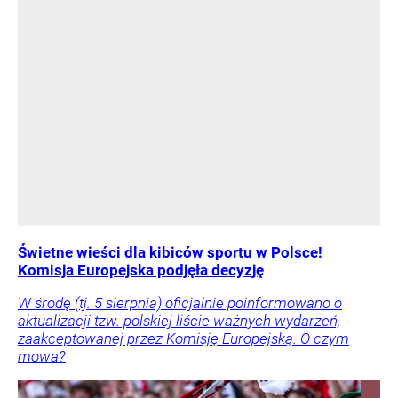
Świetne wieści dla kibiców sportu w Polsce!
Komisja Europejska podjęła decyzję
W środę (tj. 5 sierpnia) oficjalnie poinformowano o
aktualizacji tzw. polskiej liście ważnych wydarzeń,
zaakceptowanej przez Komisję Europejską. O czym
mowa?