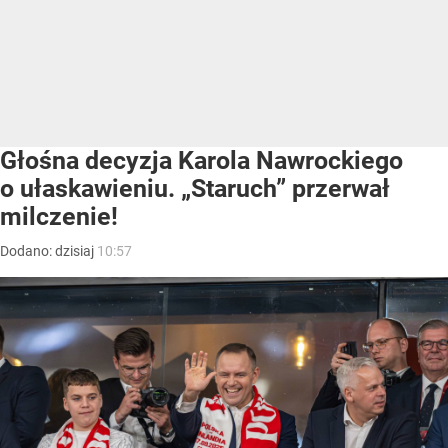
Głośna decyzja Karola Nawrockiego
o ułaskawieniu. „Staruch” przerwał
milczenie!
Dodano:
dzisiaj
10:57