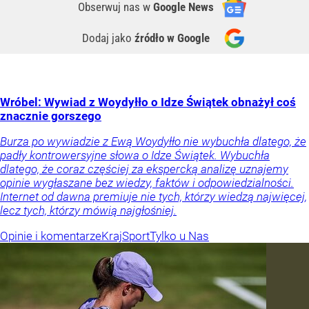
Obserwuj nas
w
Google News
Dodaj jako
źródło w Google
Wróbel: Wywiad z Woydyłło o Idze Świątek obnażył coś
znacznie gorszego
Burza po wywiadzie z Ewą Woydyłło nie wybuchła dlatego, że
padły kontrowersyjne słowa o Idze Świątek. Wybuchła
dlatego, że coraz częściej za ekspercką analizę uznajemy
opinie wygłaszane bez wiedzy, faktów i odpowiedzialności.
Internet od dawna premiuje nie tych, którzy wiedzą najwięcej,
lecz tych, którzy mówią najgłośniej.
Opinie i komentarze
Kraj
Sport
Tylko u Nas