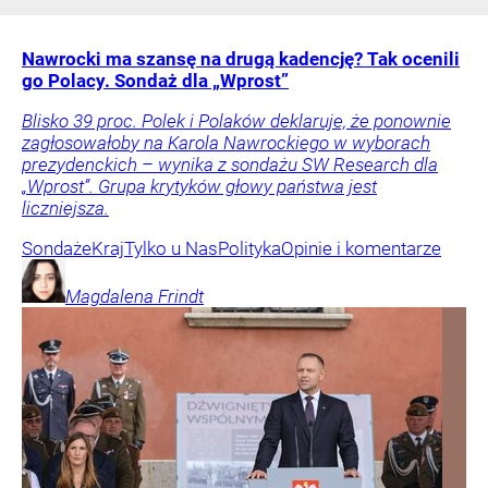
Nawrocki ma szansę na drugą kadencję? Tak ocenili
go Polacy. Sondaż dla „Wprost”
Blisko 39 proc. Polek i Polaków deklaruje, że ponownie
zagłosowałoby na Karola Nawrockiego w wyborach
prezydenckich – wynika z sondażu SW Research dla
„Wprost”. Grupa krytyków głowy państwa jest
liczniejsza.
Sondaże
Kraj
Tylko u Nas
Polityka
Opinie i komentarze
Magdalena
Frindt