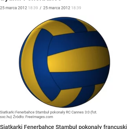
25
marca
2012
18:39
/
25
marca
2012
18:39
Siatkarki Fenerbahce Stambuł pokonały RC Cannes 3:0 (fot.
sxc.hu)
Źródło:
FreeImages.com
Siatkarki Fenerbahce Stambuł pokonały francuski