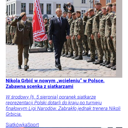
Nikola Grbić w nowym „wcieleniu” w Polsce.
Zabawna scenka z siatkarzami
W środowy (tj. 5 sierpnia) poranek siatkarze
reprezentacji Polski dotarli do kraju po turnieju
finałowym Ligi Narodów. Zabrakło jednak trenera Nikoli
Grbicia.
Siatkówka
Sport