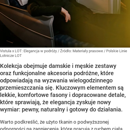
Vistula x LOT: Elegancja w podróży
/ Źródło:
Materiały prasowe
/
Polskie Linie
Lotnicze LOT
Kolekcja obejmuje damskie i męskie zestawy
oraz funkcjonalne akcesoria podróżne, które
odpowiadają na wyzwania wielogodzinnego
przemieszczania się. Kluczowym elementem są
lekkie, komfortowe fasony i dopracowane detale,
które sprawiają, że elegancja zyskuje nowy
wymiar: pewny, naturalny i gotowy do działania.
Warto podkreślić, że użyto tkanin o podwyższonej
odporności na zagniecenia, które pracują z ruchem ciała.