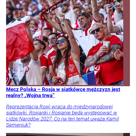
Mecz Polska – Rosja w siatkówce mężczyzn jest
realny? „Wojna trwa”
Reprezentacja Rosji wraca do międzynarodowej
siatkówki. Rosjanki i Rosjanie będą występować w
Lidze Narodów 2027. Co na ten temat uważa Kamil
Semeniuk?