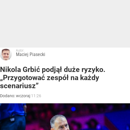
Autor:
Maciej Piasecki
Nikola Grbić podjął duże ryzyko.
„Przygotować zespół na każdy
scenariusz”
Dodano:
wczoraj
11:26