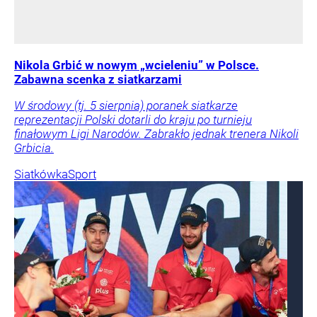
Nikola Grbić w nowym „wcieleniu” w Polsce.
Zabawna scenka z siatkarzami
W środowy (tj. 5 sierpnia) poranek siatkarze
reprezentacji Polski dotarli do kraju po turnieju
finałowym Ligi Narodów. Zabrakło jednak trenera Nikoli
Grbicia.
Siatkówka
Sport