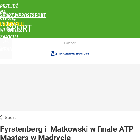
PRZEJDŹ
NA
SPORT WPROST
STRONĘ
GŁÓWNĄ
UBSKRYBUJ
SPORT
WPROST.PL
ZALOGUJ
Partner
MENU
Sport
Fyrstenberg i Matkowski w finale ATP
Masters w Madrycie