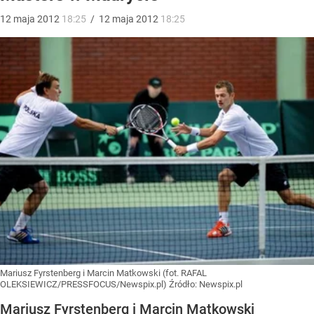
12
maja
2012
18:25
/
12
maja
2012
18:25
Mariusz Fyrstenberg i Marcin Matkowski (fot. RAFAL
OLEKSIEWICZ/PRESSFOCUS/Newspix.pl)
Źródło:
Newspix.pl
Mariusz Fyrstenberg i Marcin Matkowski