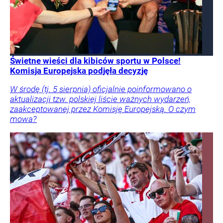
Świetne wieści dla kibiców sportu w Polsce!
Komisja Europejska podjęła decyzję
W środę (tj. 5 sierpnia) oficjalnie poinformowano o
aktualizacji tzw. polskiej liście ważnych wydarzeń,
zaakceptowanej przez Komisję Europejską. O czym
mowa?