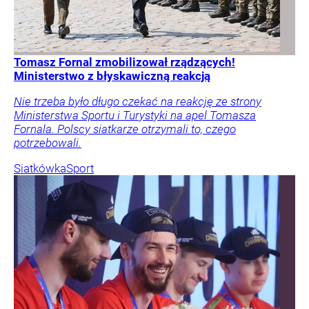
Tomasz Fornal zmobilizował rządzących!
Ministerstwo z błyskawiczną reakcją
Nie trzeba było długo czekać na reakcję ze strony
Ministerstwa Sportu i Turystyki na apel Tomasza
Fornala. Polscy siatkarze otrzymali to, czego
potrzebowali.
Siatkówka
Sport