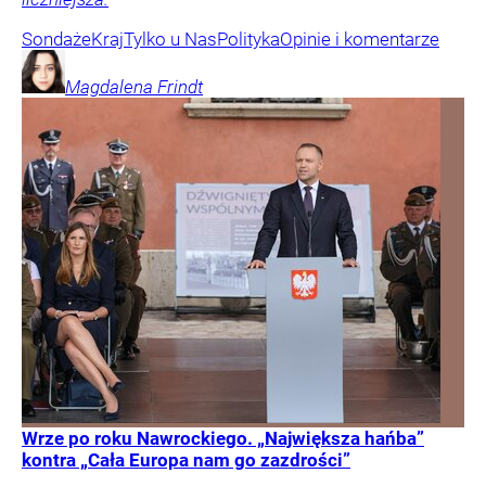
Sondaże
Kraj
Tylko u Nas
Polityka
Opinie i komentarze
Magdalena
Frindt
Wrze po roku Nawrockiego. „Największa hańba”
kontra „Cała Europa nam go zazdrości”