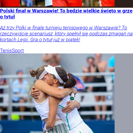
Polski finał w Warszawie! To będzie wielkie święto w grze
o tytuł
Aż trzy Polki w finale turnieju tenisowego w Warszawie? To
rzeczywiście scenariusz, który spełnił się podczas zmagań na
kortach Legii. Gra o tytuł już w piątek!
Tenis
Sport