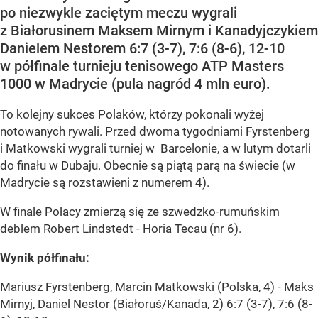
po niezwykle zaciętym meczu wygrali
z Białorusinem Maksem Mirnym i Kanadyjczykiem
Danielem Nestorem 6:7 (3-7), 7:6 (8-6), 12-10
w półfinale turnieju tenisowego ATP Masters
1000 w Madrycie (pula nagród 4 mln euro).
To kolejny sukces Polaków, którzy pokonali wyżej
notowanych rywali. Przed dwoma tygodniami Fyrstenberg
i Matkowski wygrali turniej w Barcelonie, a w lutym dotarli
do finału w Dubaju. Obecnie są piątą parą na świecie (w
Madrycie są rozstawieni z numerem 4).
W finale Polacy zmierzą się ze szwedzko-rumuńskim
deblem Robert Lindstedt - Horia Tecau (nr 6).
Wynik półfinału:
Mariusz Fyrstenberg, Marcin Matkowski (Polska, 4) - Maks
Mirnyj, Daniel Nestor (Białoruś/Kanada, 2) 6:7 (3-7), 7:6 (8-