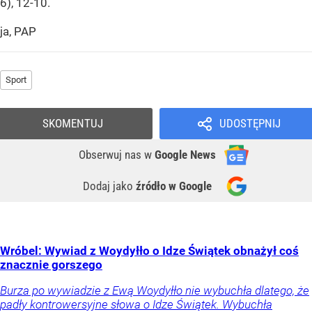
6), 12-10.
ja, PAP
Sport
SKOMENTUJ
UDOSTĘPNIJ
Obserwuj nas
w
Google News
Dodaj jako
źródło w Google
Wróbel: Wywiad z Woydyłło o Idze Świątek obnażył coś
znacznie gorszego
Burza po wywiadzie z Ewą Woydyłło nie wybuchła dlatego, że
padły kontrowersyjne słowa o Idze Świątek. Wybuchła