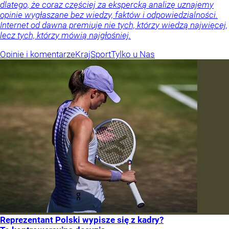
dlatego, że coraz częściej za ekspercką analizę uznajemy
opinie wygłaszane bez wiedzy, faktów i odpowiedzialności.
Internet od dawna premiuje nie tych, którzy wiedzą najwięcej,
lecz tych, którzy mówią najgłośniej.
Opinie i komentarze
Kraj
Sport
Tylko u Nas
Reprezentant Polski wypisze się z kadry?