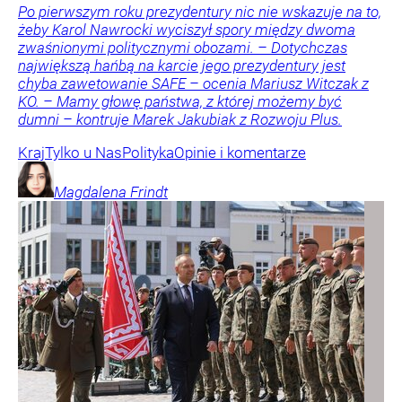
Po pierwszym roku prezydentury nic nie wskazuje na to,
żeby Karol Nawrocki wyciszył spory między dwoma
zwaśnionymi politycznymi obozami. – Dotychczas
największą hańbą na karcie jego prezydentury jest
chyba zawetowanie SAFE – ocenia Mariusz Witczak z
KO. – Mamy głowę państwa, z której możemy być
dumni – kontruje Marek Jakubiak z Rozwoju Plus.
Kraj
Tylko u Nas
Polityka
Opinie i komentarze
Magdalena
Frindt