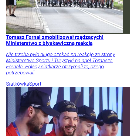
Tomasz Fornal zmobilizował rządzących!
Ministerstwo z błyskawiczną reakcją
Nie trzeba było długo czekać na reakcję ze strony
Ministerstwa Sportu i Turystyki na apel Tomasza
Fornala. Polscy siatkarze otrzymali to, czego
potrzebowali.
Siatkówka
Sport