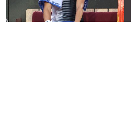
Wędkarz ustanowił nowy rekord. Ile ważyła ryba?
Dla wielu będzie to zaskakujące
Wędkarz złowił rybę, którą trudno nazwać „ogromną”
czy „gigantyczną”. Mimo to wystarczyła by padł nowy
rekord.
WEJDŹ NA
STRONĘ GŁÓWNĄ
Życie
Świat
Sport