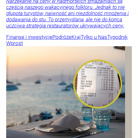
Narzekanie na ceny w nadmorskich smażalniach są
częścią naszego wakacyjnego folkloru. Jednak to nie
głupota turystów, naiwność ani niezdolność mnożenia i
dodawania do stu. To przemyślana, ale nie do końca
uczciwa strategia restauratorów ukrywających ceny.
Finanse i inwestycje
Podróże
Kraj
Tylko u Nas
Tygodnik
Wprost