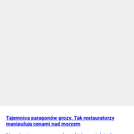
Tajemnica paragonów grozy. Tak restauratorzy
manipulują cenami nad morzem