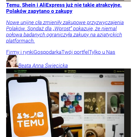
Temu, Shein i AliExpress już nie takie atrakcyjne.
Polaków zapytano o zakupy
Nowe unijne cła zmieniły zakupowe przyzwyczajenia
Polaków. Sondaż dla „Wprost” pokazuje, że niemal
połowa badanych ograniczyła zakupy na azjatyckich
platformach.
Firmy i rynki
Gospodarka
Twój portfel
Tylko u Nas
Beata Anna
Święcicka