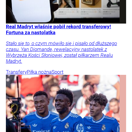
Real Madryt właśnie pobił rekord transferowy!
Fortuna za nastolatka
Stało się to, o czym mówiło się i pisało od dłuższego
czasu. Yan Diomande, rewelacyjny nastolatek z
Wybrzeża Kości Słoniowej, został piłkarzem Realu
Madryt.
Transfery
Piłka nożna
Sport