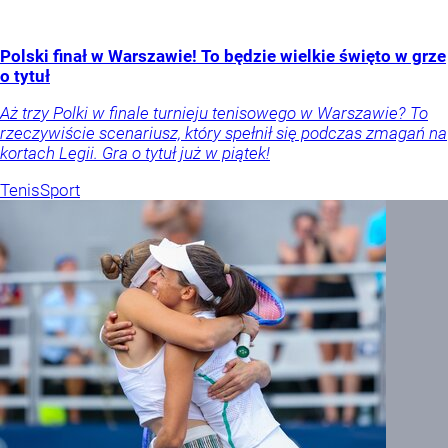
Polski finał w Warszawie! To będzie wielkie święto w grze
o tytuł
Aż trzy Polki w finale turnieju tenisowego w Warszawie? To
rzeczywiście scenariusz, który spełnił się podczas zmagań na
kortach Legii. Gra o tytuł już w piątek!
Tenis
Sport