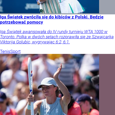
Iga Świątek zwróciła się do kibiców z Polski. Będzie
potrzebować pomocy
Iga Świątek awansowała do IV rundy turnieju WTA 1000 w
Toronto. Polka w dwóch setach rozprawiła się ze Szwajcarką
Viktorija Golubic, wygrywając 6:2, 6:1.
Tenis
Sport