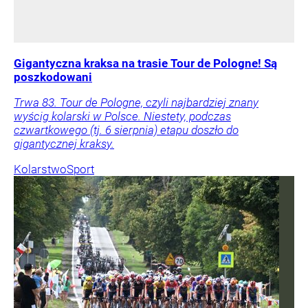
Gigantyczna kraksa na trasie Tour de Pologne! Są
poszkodowani
Trwa 83. Tour de Pologne, czyli najbardziej znany
wyścig kolarski w Polsce. Niestety, podczas
czwartkowego (tj. 6 sierpnia) etapu doszło do
gigantycznej kraksy.
Kolarstwo
Sport