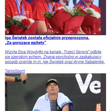
Iga Świątek została oficjalnie przeproszona.
„Za gorszące epitety”
Wizyta Ewa Woydyłło na kanale „Trzeci Serwis” odbiła
się szerokim echem. Znana psycholog w zaskakujący
sposób oceniła m.in. Igę Świątek oraz Arynę Sabalenkę.
Tenis
Sport