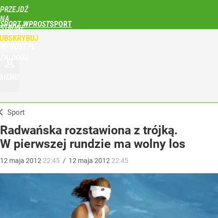
PRZEJDŹ
NA
SPORT WPROST
STRONĘ
GŁÓWNĄ
UBSKRYBUJ
WPROST.PL
ZALOGUJ
MENU
Sport
Radwańska rozstawiona z trójką.
W pierwszej rundzie ma wolny los
12
maja
2012
22:45
/
12
maja
2012
22:45