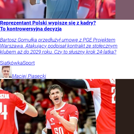
Reprezentant Polski wypisze się z kadry?
To kontrowersyjna decyzja
Bartosz Gomułka przedłużył umowę z PGE Projektem
Warszawa. Atakujący podpisał kontrakt ze stołecznym
klubem aż do 2029 roku. Czy to słuszny krok 24-latka?
Siatkówka
Sport
Maciej
Piasecki