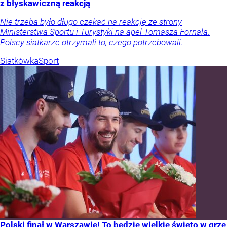
z błyskawiczną reakcją
Nie trzeba było długo czekać na reakcję ze strony
Ministerstwa Sportu i Turystyki na apel Tomasza Fornala.
Polscy siatkarze otrzymali to, czego potrzebowali.
Siatkówka
Sport
Polski finał w Warszawie! To będzie wielkie święto w grze