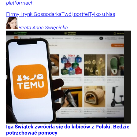
platformach.
Firmy i rynki
Gospodarka
Twój portfel
Tylko u Nas
Beata Anna
Święcicka
Iga Świątek zwróciła się do kibiców z Polski. Będzie
potrzebować pomocy