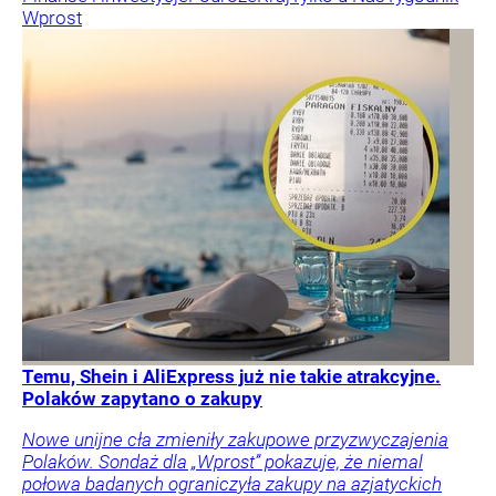
Wprost
Temu, Shein i AliExpress już nie takie atrakcyjne.
Polaków zapytano o zakupy
Nowe unijne cła zmieniły zakupowe przyzwyczajenia
Polaków. Sondaż dla „Wprost” pokazuje, że niemal
połowa badanych ograniczyła zakupy na azjatyckich