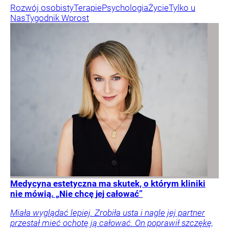
Rozwój osobisty
Terapie
Psychologia
Życie
Tylko u
Nas
Tygodnik Wprost
Medycyna estetyczna ma skutek, o którym kliniki
nie mówią. „Nie chcę jej całować”
Miała wyglądać lepiej. Zrobiła usta i nagle jej partner
przestał mieć ochotę ją całować. On poprawił szczękę,