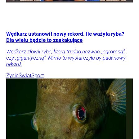
Wędkarz ustanowił nowy rekord. Ile ważyła ryba?
Dla wielu będzie to zaskakujące
Wędkarz złowił rybę, którą trudno nazwać „ogromną”
czy „gigantyczną”. Mimo to wystarczyła by padł nowy
rekord.
Życie
Świat
Sport