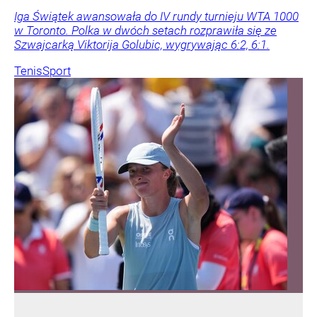
Iga Świątek awansowała do IV rundy turnieju WTA 1000
w Toronto. Polka w dwóch setach rozprawiła się ze
Szwajcarką Viktorija Golubic, wygrywając 6:2, 6:1.
Tenis
Sport