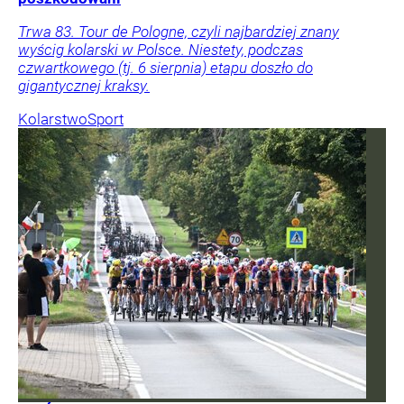
Trwa 83. Tour de Pologne, czyli najbardziej znany
wyścig kolarski w Polsce. Niestety, podczas
czwartkowego (tj. 6 sierpnia) etapu doszło do
gigantycznej kraksy.
Kolarstwo
Sport