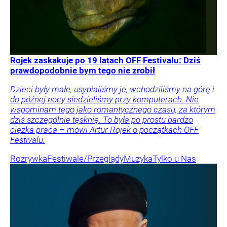
Rojek zaskakuje po 19 latach OFF Festivalu: Dziś
prawdopodobnie bym tego nie zrobił
Dzieci były małe, usypialiśmy je, wchodziliśmy na górę i
do późnej nocy siedzieliśmy przy komputerach. Nie
wspominam tego jako romantycznego czasu, za którym
dziś szczególnie tęsknię. To była po prostu bardzo
ciężka praca – mówi Artur Rojek o początkach OFF
Festivalu.
Rozrywka
Festiwale/Przeglądy
Muzyka
Tylko u Nas