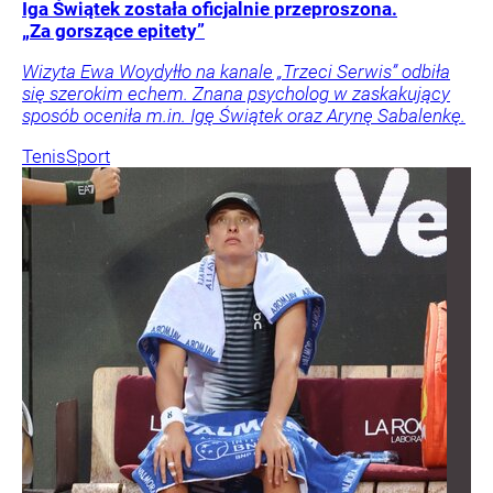
Iga Świątek została oficjalnie przeproszona.
„Za gorszące epitety”
Wizyta Ewa Woydyłło na kanale „Trzeci Serwis” odbiła
się szerokim echem. Znana psycholog w zaskakujący
sposób oceniła m.in. Igę Świątek oraz Arynę Sabalenkę.
Tenis
Sport