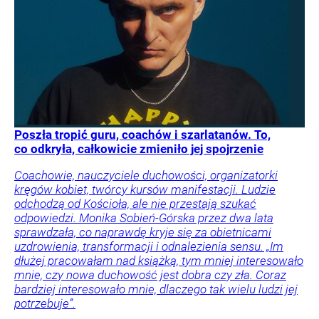
Poszła tropić guru, coachów i szarlatanów. To,
co odkryła, całkowicie zmieniło jej spojrzenie
Coachowie, nauczyciele duchowości, organizatorki
kręgów kobiet, twórcy kursów manifestacji. Ludzie
odchodzą od Kościoła, ale nie przestają szukać
odpowiedzi. Monika Sobień-Górska przez dwa lata
sprawdzała, co naprawdę kryje się za obietnicami
uzdrowienia, transformacji i odnalezienia sensu. „Im
dłużej pracowałam nad książką, tym mniej interesowało
mnie, czy nowa duchowość jest dobra czy zła. Coraz
bardziej interesowało mnie, dlaczego tak wielu ludzi jej
potrzebuje”.