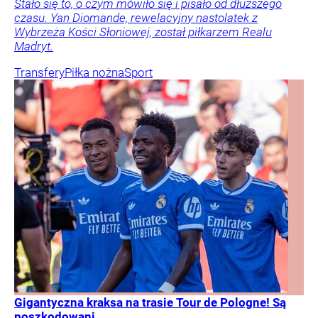
Stało się to, o czym mówiło się i pisało od dłuższego
czasu. Yan Diomande, rewelacyjny nastolatek z
Wybrzeża Kości Słoniowej, został piłkarzem Realu
Madryt.
Transfery
Piłka nożna
Sport
Gigantyczna kraksa na trasie Tour de Pologne! Są
poszkodowani