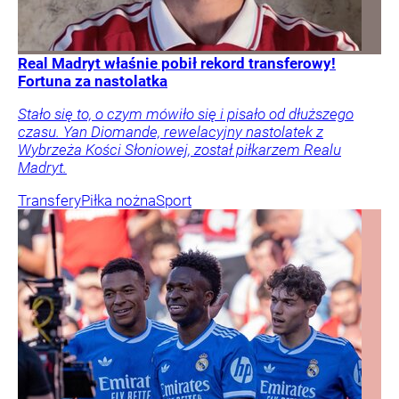
Real Madryt właśnie pobił rekord transferowy!
Fortuna za nastolatka
Stało się to, o czym mówiło się i pisało od dłuższego
czasu. Yan Diomande, rewelacyjny nastolatek z
Wybrzeża Kości Słoniowej, został piłkarzem Realu
Madryt.
Transfery
Piłka nożna
Sport