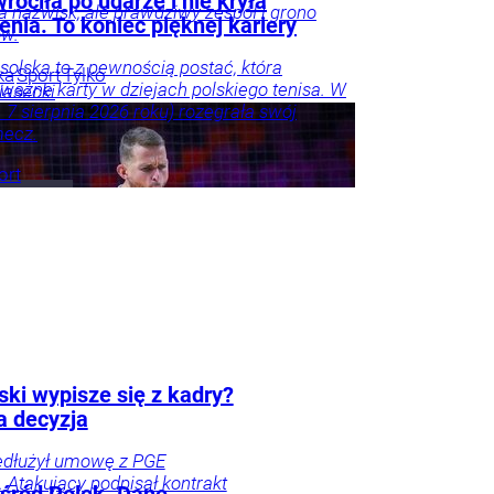
róciła po udarze i nie kryła
lka nazwisk, ale prawdziwy zespół i grono
nia. To koniec pięknej kariery
ów.
osolska to z pewnością postać, która
ka
Sport
Tylko
 ważne karty w dziejach polskiego tenisa. W
iasecki
j. 7 sierpnia 2026 roku) rozegrała swój
mecz.
ort
ki wypisze się z kadry?
a decyzja
edłużył umowę z PGE
Atakujący podpisał kontrakt