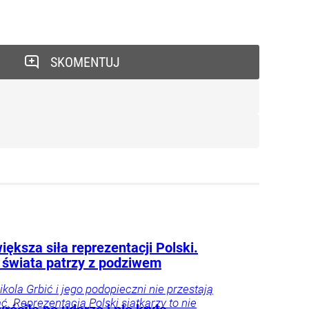
SKOMENTUJ
iększa siła reprezentacji Polski.
 świata patrzy z podziwem
ikola Grbić i jego podopieczni nie przestają
. Reprezentacja Polski siatkarzy to nie