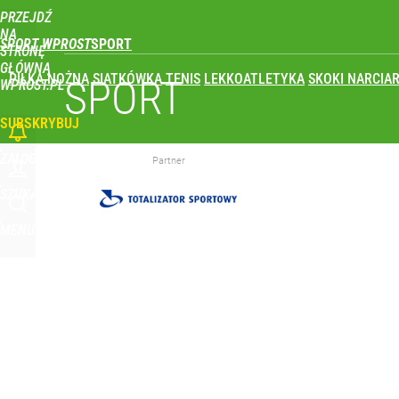
PRZEJDŹ
Udostępnij
0
Skomentuj
NA
SPORT WPROST
STRONĘ
GŁÓWNĄ
PIŁKA NOŻNA
SIATKÓWKA
TENIS
LEKKOATLETYKA
SKOKI NARCIAR
Real Madryt właśnie pobił rekord transferowy! For
SPORT
WPROST.PL
SUBSKRYBUJ
dodaj
ZALOGUJ
Partner
To największa siła reprezentacji Polski. Reszta ś
SZUKAJ
MENU
dodaj
Tego sondażu premier nie może zlekceważyć. Pol
8