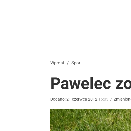
Polska flaga na czele Tour de France! Ależ wspani
dodaj
Wróbel: Wywiad z Woydyłło o Idze Świątek obnaży
dodaj
Wprost
/
Sport
Polka wróciła po udarze i nie kryła wzruszenia. To 
Pawelec zo
dodaj
Dodano:
21
czerwca
2012
15:03
/
Zmienion