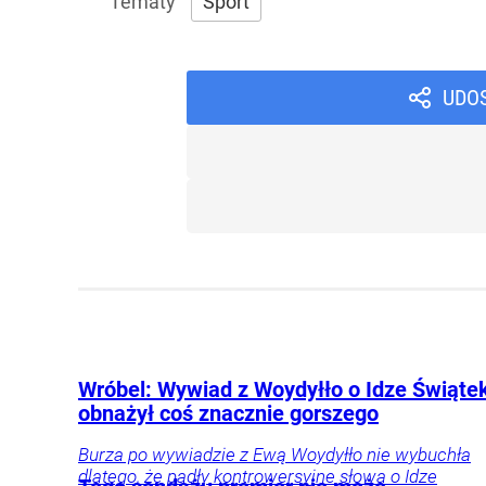
Sport
UDO
Wróbel: Wywiad z Woydyłło o Idze Świąte
obnażył coś znacznie gorszego
Burza po wywiadzie z Ewą Woydyłło nie wybuchła
dlatego, że padły kontrowersyjne słowa o Idze