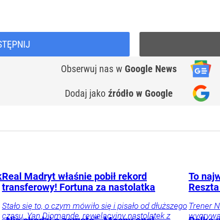
STĘPNIJ
Obserwuj nas
w
Google News
Dodaj jako
źródło w Google
k
Real Madryt właśnie pobił rekord
To najw
transferowy! Fortuna za nastolatka
Reszta
Stało się to, o czym mówiło się i pisało od dłuższego
Trener N
czasu. Yan Diomande, rewelacyjny nastolatek z
wygrywać