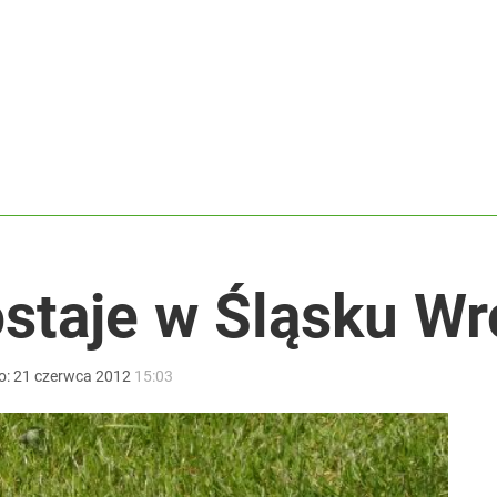
ały sukces
ł coś znacznie gorszego
koniec pięknej kariery
staje w Śląsku W
o:
21
czerwca
2012
15:03