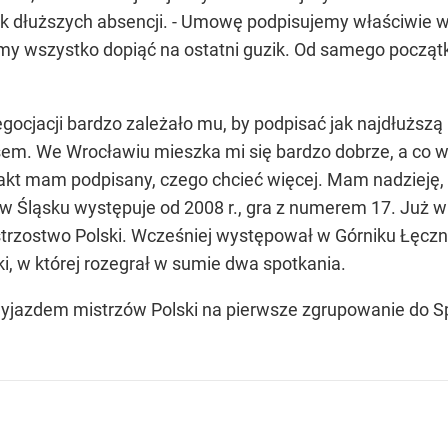
 dłuższych absencji. - Umowę podpisujemy właściwie w os
śmy wszystko dopiąć na ostatni guzik. Od samego początk
egocjacji bardzo zależało mu, by podpisać jak najdłużs
m. We Wrocławiu mieszka mi się bardzo dobrze, a co waż
trakt mam podpisany, czego chcieć więcej. Mam nadzieję, 
c w Śląsku występuje od 2008 r., gra z numerem 17. Już
istrzostwo Polski. Wcześniej występował w Górniku Łęczna
i, w której rozegrał w sumie dwa spotkania.
 wyjazdem mistrzów Polski na pierwsze zgrupowanie do 