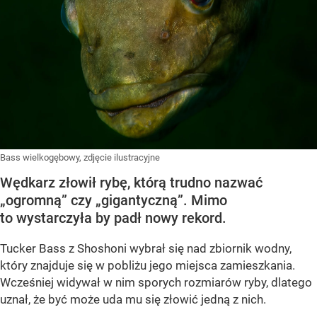
Bass wielkogębowy, zdjęcie ilustracyjne
Wędkarz złowił rybę, którą trudno nazwać
„ogromną” czy „gigantyczną”. Mimo
to wystarczyła by padł nowy rekord.
Tucker Bass z Shoshoni
wybrał się nad zbiornik wodny,
który znajduje się w pobliżu jego miejsca zamieszkania.
Wcześniej widywał w nim sporych rozmiarów ryby, dlatego
uznał, że być może uda mu się złowić jedną z nich.