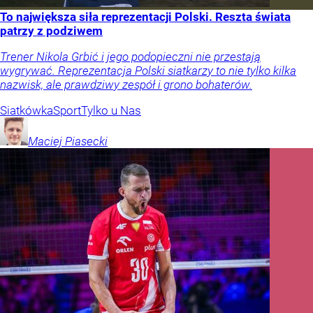
To największa siła reprezentacji Polski. Reszta świata
patrzy z podziwem
Trener Nikola Grbić i jego podopieczni nie przestają
wygrywać. Reprezentacja Polski siatkarzy to nie tylko kilka
nazwisk, ale prawdziwy zespół i grono bohaterów.
Siatkówka
Sport
Tylko u Nas
Maciej
Piasecki