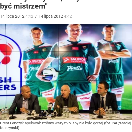
być mistrzem"
14
lipca
2012
4:42
/
14
lipca
2012
4:42
Orest Lenczyk apelował: zróbmy wszystko, aby nie było gorzej (fot. PAP/Maciej
Kulczyński)