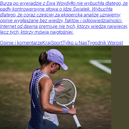
Burza po wywiadzie z Ewą Woydyłło nie wybuchła dlatego, że
padły kontrowersyjne słowa o Idze Świątek. Wybuchła
dlatego, że coraz częściej za ekspercką analizę uznajemy
opinie wygłaszane bez wiedzy, faktów i odpowiedzialności.
Internet od dawna premiuje nie tych, którzy wiedzą najwięcej,
lecz tych, którzy mówią najgłośniej.
Opinie i komentarze
Kraj
Sport
Tylko u Nas
Tygodnik Wprost