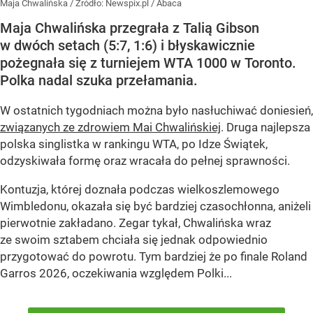
Maja Chwalińska
/ Źródło:
Newspix.pl
/
Abaca
Maja Chwalińska przegrała z Talią Gibson
w dwóch setach (5:7, 1:6) i błyskawicznie
pożegnała się z turniejem WTA 1000 w Toronto.
Polka nadal szuka przełamania.
W ostatnich tygodniach można było nasłuchiwać doniesień,
związanych ze zdrowiem Mai Chwalińskiej
. Druga najlepsza
polska singlistka w rankingu WTA, po Idze Świątek,
odzyskiwała formę oraz wracała do pełnej sprawności.
Kontuzja, której doznała podczas wielkoszlemowego
Wimbledonu, okazała się być bardziej czasochłonna, aniżeli
pierwotnie zakładano. Zegar tykał, Chwalińska wraz
ze swoim sztabem chciała się jednak odpowiednio
przygotować do powrotu. Tym bardziej że po finale Roland
Garros 2026, oczekiwania względem Polki...