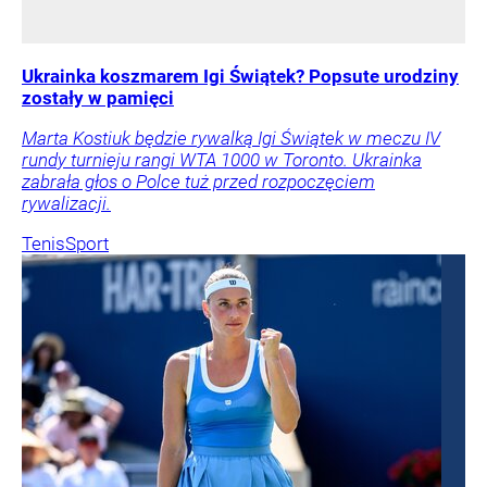
Ukrainka koszmarem Igi Świątek? Popsute urodziny
zostały w pamięci
Marta Kostiuk będzie rywalką Igi Świątek w meczu IV
rundy turnieju rangi WTA 1000 w Toronto. Ukrainka
zabrała głos o Polce tuż przed rozpoczęciem
rywalizacji.
Tenis
Sport