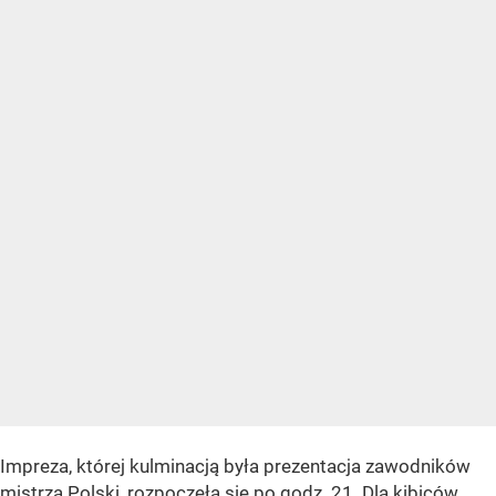
Impreza, której kulminacją była prezentacja zawodników
mistrza Polski, rozpoczęła się po godz. 21. Dla kibiców