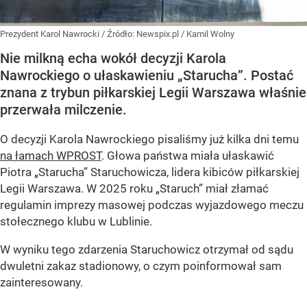
Prezydent Karol Nawrocki
/ Źródło:
Newspix.pl
/
Kamil Wolny
Nie milkną echa wokół decyzji Karola
Nawrockiego o ułaskawieniu „Starucha”. Postać
znana z trybun piłkarskiej Legii Warszawa właśnie
przerwała milczenie.
O decyzji Karola Nawrockiego pisaliśmy już kilka dni temu
na łamach WPROST
. Głowa państwa miała ułaskawić
Piotra „Starucha” Staruchowicza, lidera kibiców piłkarskiej
Legii Warszawa. W 2025 roku „Staruch” miał złamać
regulamin imprezy masowej podczas wyjazdowego meczu
stołecznego klubu w Lublinie.
W wyniku tego zdarzenia Staruchowicz otrzymał od sądu
dwuletni zakaz stadionowy, o czym poinformował sam
zainteresowany.