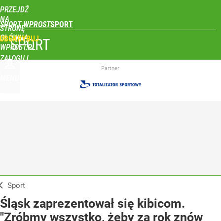
PRZEJDŹ
NA
SPORT WPROST
STRONĘ
GŁÓWNĄ
UBSKRYBUJ
SPORT
WPROST.PL
ZALOGUJ
Partner
MENU
Sport
Śląsk zaprezentował się kibicom.
"Zróbmy wszystko, żeby za rok znów