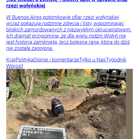
rzezi wołyńskiej
W Buenos Aires potomkowie ofiar rzezi wołyńskiej
wciąż pokazują rodzinne zdjęcia i listy, wspominając
bliskich zamordowanych z niezwykłym okrucieństwem.
Ich dramat przypomina, że dla wielu rodzin Wołyń nie
jest historią zamkniętą, lecz bolesną raną, która do dziś
nie została zagojona.
Kraj
Polityka
Opinie i komentarze
Tylko u Nas
Tygodnik
Wprost