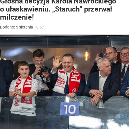
Głośna decyzja Karola Nawrockiego
o ułaskawieniu. „Staruch” przerwał
milczenie!
Dodano:
5
sierpnia
10:57