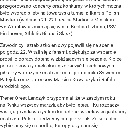
przygotowano koncerty oraz konkursy, w których można
było wygrać bilety na towarzyski turniej piłkarski Polish
Masters (w dniach 21-22 lipca na Stadionie Miejskim
we Wrocławiu zmierzą się w nim Benfica Lizbona, PSV
Eindhoven, Athletic Bilbao i Śląsk).
Zawodnicy i sztab szkoleniowy pojawili się na scenie
po godz. 22. Witali się z fanami, dziękując za wsparcie
prosili o gorący doping w zbliżającym się sezonie. Kibice
po raz pierwszy mieli okazję zobaczyć trzech nowych
piłkarzy w drużynie mistrza kraju - pomocnika Sylwestra
Patejuka oraz obrońców Marcina Kowalczyka i Rafała
Grodzickiego.
Trener Orest Lenczyk przypomniał, że w zeszłym roku
na Rynku wszyscy marzyli, aby było lepiej. - Ku rozpaczy
wielu, a przede wszystkim ku radości wrocławian jesteśmy
mistrzem Polski i będziemy nim przez rok. Za kilka dni
wybieramy się na podbój Europy, oby nam się