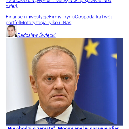
z sondażu dla „Wprost”. Decyzja w tej sprawie lada
dzień.
Finanse i inwestycje
Firmy i rynki
Gospodarka
Twój
portfel
Motoryzacja
Tylko u Nas
Radosław
Święcki
„Nie chodzi o zemstę”. Mocny apel w sprawie ofiar