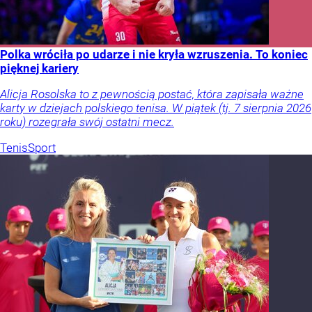
Polka wróciła po udarze i nie kryła wzruszenia. To koniec
pięknej kariery
Alicja Rosolska to z pewnością postać, która zapisała ważne
karty w dziejach polskiego tenisa. W piątek (tj. 7 sierpnia 2026
roku) rozegrała swój ostatni mecz.
Tenis
Sport