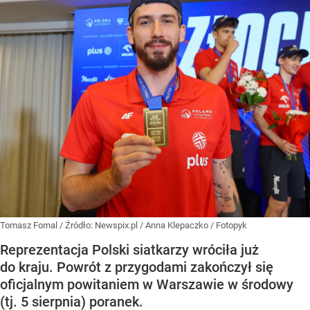
Tomasz Fornal
/ Źródło:
Newspix.pl
/
Anna Klepaczko / Fotopyk
Reprezentacja Polski siatkarzy wróciła już
do kraju. Powrót z przygodami zakończył się
oficjalnym powitaniem w Warszawie w środowy
(tj. 5 sierpnia) poranek.