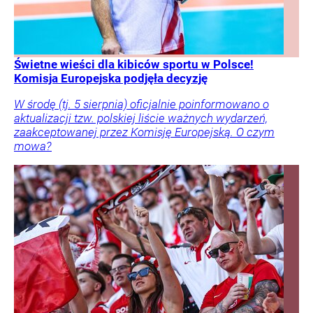
Świetne wieści dla kibiców sportu w Polsce!
Komisja Europejska podjęła decyzję
W środę (tj. 5 sierpnia) oficjalnie poinformowano o
aktualizacji tzw. polskiej liście ważnych wydarzeń,
zaakceptowanej przez Komisję Europejską. O czym
mowa?