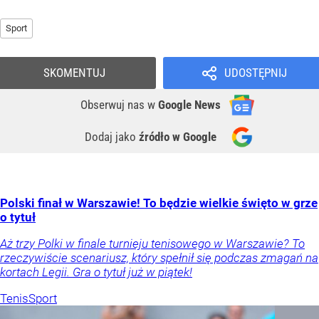
Sport
SKOMENTUJ
UDOSTĘPNIJ
Obserwuj nas
w
Google News
Dodaj jako
źródło w Google
Polski finał w Warszawie! To będzie wielkie święto w grze
o tytuł
Aż trzy Polki w finale turnieju tenisowego w Warszawie? To
rzeczywiście scenariusz, który spełnił się podczas zmagań na
kortach Legii. Gra o tytuł już w piątek!
Tenis
Sport