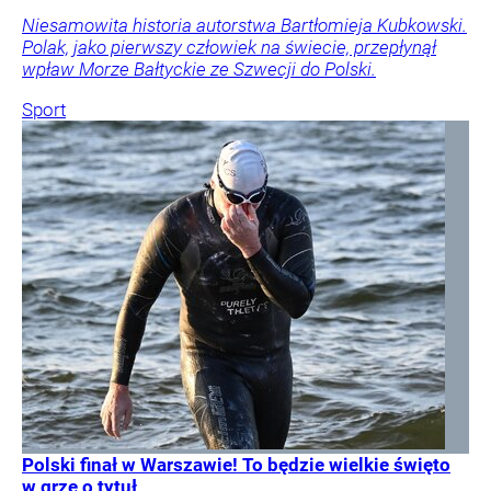
Niesamowita historia autorstwa Bartłomieja Kubkowski.
Polak, jako pierwszy człowiek na świecie, przepłynął
wpław Morze Bałtyckie ze Szwecji do Polski.
Sport
Polski finał w Warszawie! To będzie wielkie święto
w grze o tytuł