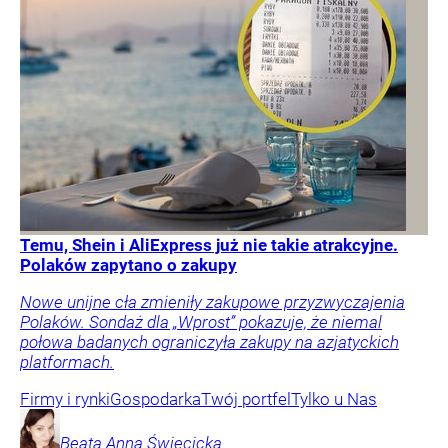
Temu, Shein i AliExpress już nie takie atrakcyjne.
Polaków zapytano o zakupy
Nowe unijne cła zmieniły zakupowe przyzwyczajenia
Polaków. Sondaż dla „Wprost” pokazuje, że niemal
połowa badanych ograniczyła zakupy na azjatyckich
platformach.
Firmy i rynki
Gospodarka
Twój portfel
Tylko u Nas
Beata Anna
Święcicka