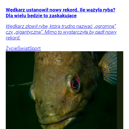
Wędkarz ustanowił nowy rekord. Ile ważyła ryba?
Dla wielu będzie to zaskakujące
Wędkarz złowił rybę, którą trudno nazwać „ogromną”
czy „gigantyczną”. Mimo to wystarczyła by padł nowy
rekord.
Życie
Świat
Sport