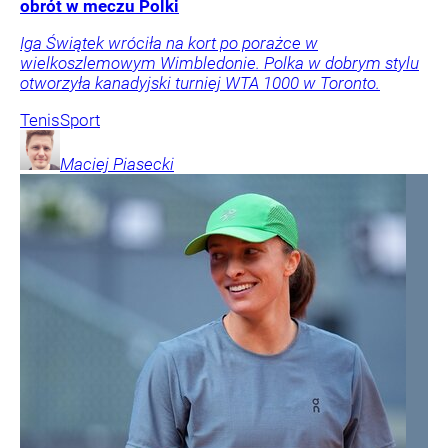
obrót w meczu Polki
Iga Świątek wróciła na kort po porażce w
wielkoszlemowym Wimbledonie. Polka w dobrym stylu
otworzyła kanadyjski turniej WTA 1000 w Toronto.
Tenis
Sport
Maciej
Piasecki