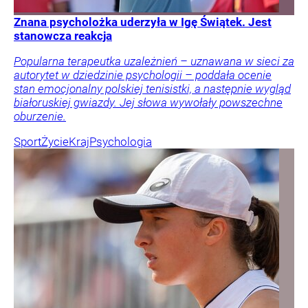
Znana psycholożka uderzyła w Igę Świątek. Jest
stanowcza reakcja
Popularna terapeutka uzależnień – uznawana w sieci za
autorytet w dziedzinie psychologii – poddała ocenie
stan emocjonalny polskiej tenisistki, a następnie wygląd
białoruskiej gwiazdy. Jej słowa wywołały powszechne
oburzenie.
Sport
Życie
Kraj
Psychologia