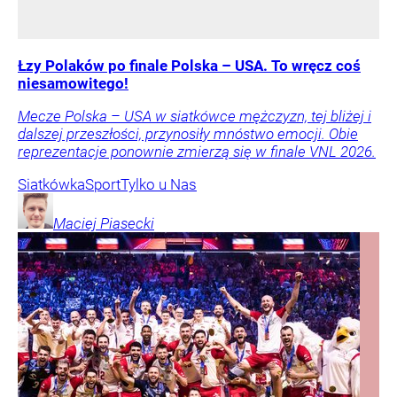
Łzy Polaków po finale Polska – USA. To wręcz coś
niesamowitego!
Mecze Polska – USA w siatkówce mężczyzn, tej bliżej i
dalszej przeszłości, przynosiły mnóstwo emocji. Obie
reprezentacje ponownie zmierzą się w finale VNL 2026.
Siatkówka
Sport
Tylko u Nas
Maciej
Piasecki