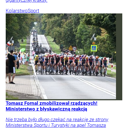
Kolarstwo
Sport
Tomasz Fornal zmobilizował rządzących!
Ministerstwo z błyskawiczną reakcją
Nie trzeba było długo czekać na reakcję ze strony
Ministerstwa Sportu i Turystyki na apel Tomasza