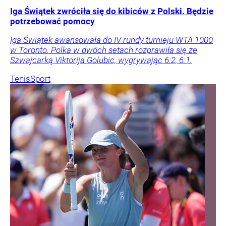
Iga Świątek zwróciła się do kibiców z Polski. Będzie
potrzebować pomocy
Iga Świątek awansowała do IV rundy turnieju WTA 1000
w Toronto. Polka w dwóch setach rozprawiła się ze
Szwajcarką Viktorija Golubic, wygrywając 6:2, 6:1.
Tenis
Sport