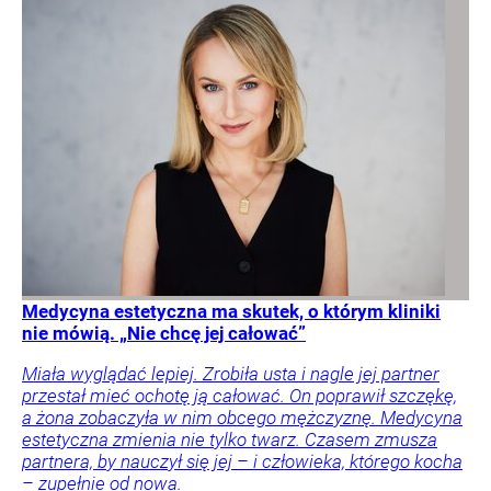
Medycyna estetyczna ma skutek, o którym kliniki
nie mówią. „Nie chcę jej całować”
Miała wyglądać lepiej. Zrobiła usta i nagle jej partner
przestał mieć ochotę ją całować. On poprawił szczękę,
a żona zobaczyła w nim obcego mężczyznę. Medycyna
estetyczna zmienia nie tylko twarz. Czasem zmusza
partnera, by nauczył się jej – i człowieka, którego kocha
– zupełnie od nowa.