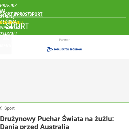
PRZEJDŹ
NA
SPORT WPROST
STRONĘ
GŁÓWNĄ
UBSKRYBUJ
SPORT
WPROST.PL
ZALOGUJ
Partner
MENU
Sport
Drużynowy Puchar Świata na żużlu:
Dania przed Australią