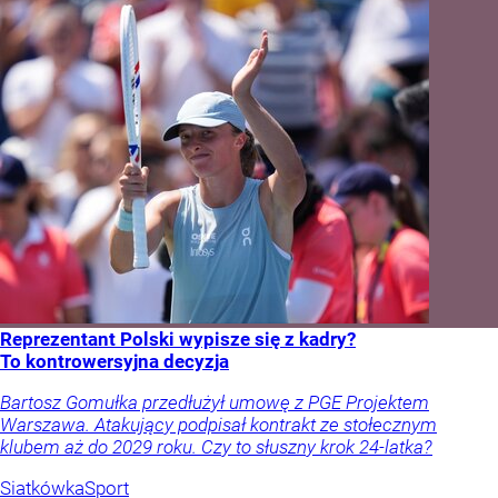
Reprezentant Polski wypisze się z kadry?
To kontrowersyjna decyzja
Bartosz Gomułka przedłużył umowę z PGE Projektem
Warszawa. Atakujący podpisał kontrakt ze stołecznym
klubem aż do 2029 roku. Czy to słuszny krok 24-latka?
Siatkówka
Sport