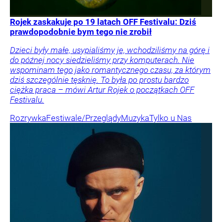
Rojek zaskakuje po 19 latach OFF Festivalu: Dziś
prawdopodobnie bym tego nie zrobił
Dzieci były małe, usypialiśmy je, wchodziliśmy na górę i
do późnej nocy siedzieliśmy przy komputerach. Nie
wspominam tego jako romantycznego czasu, za którym
dziś szczególnie tęsknię. To była po prostu bardzo
ciężka praca – mówi Artur Rojek o początkach OFF
Festivalu.
Rozrywka
Festiwale/Przeglądy
Muzyka
Tylko u Nas