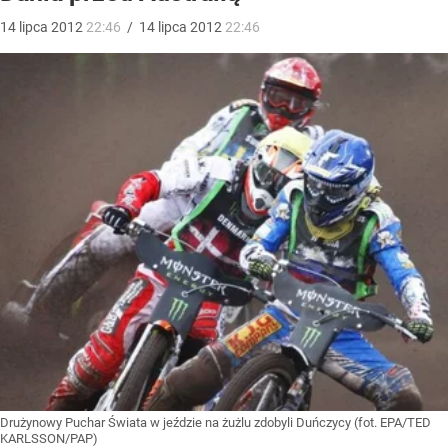
14
lipca
2012
22:46
/
14
lipca
2012
22:46
Drużynowy Puchar Świata w jeździe na żużlu zdobyli Duńczycy (fot. EPA/TED
KARLSSON/PAP)