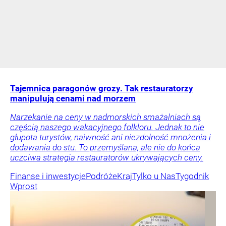
Tajemnica paragonów grozy. Tak restauratorzy
manipulują cenami nad morzem
Narzekanie na ceny w nadmorskich smażalniach są
częścią naszego wakacyjnego folkloru. Jednak to nie
głupota turystów, naiwność ani niezdolność mnożenia i
dodawania do stu. To przemyślana, ale nie do końca
uczciwa strategia restauratorów ukrywających ceny.
Finanse i inwestycje
Podróże
Kraj
Tylko u Nas
Tygodnik
Wprost