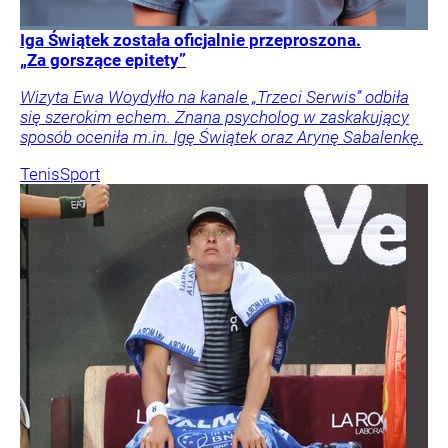
Iga Świątek została oficjalnie przeproszona.
„Za gorszące epitety”
Wizyta Ewa Woydyłło na kanale „Trzeci Serwis” odbiła
się szerokim echem. Znana psycholog w zaskakujący
sposób oceniła m.in. Igę Świątek oraz Arynę Sabalenkę.
Tenis
Sport