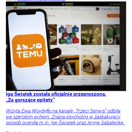
Iga Świątek została oficjalnie przeproszona.
„Za gorszące epitety”
Wizyta Ewa Woydyłło na kanale „Trzeci Serwis” odbiła
się szerokim echem. Znana psycholog w zaskakujący
sposób oceniła m.in. Igę Świątek oraz Arynę Sabalenkę.