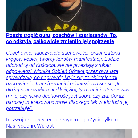
Poszła tropić guru, coachów i szarlatanów. To,
co odkryła, całkowicie zmieniło jej spojrzenie
Coachowie, nauczyciele duchowości, organizatorki
kręgów kobiet, twórcy kursów manifestacji. Ludzie
odchodzą od Kościoła, ale nie przestają szukać
odpowiedzi. Monika Sobień-Górska przez dwa lata
sprawdzała, co naprawdę kryje się za obietnicami
uzdrowienia, transformacji i odnalezienia sensu. „Im
dłużej pracowałam nad książką, tym mniej interesowało
mnie, czy nowa duchowość jest dobra czy zła. Coraz
bardziej interesowało mnie, dlaczego tak wielu ludzi jej
potrzebuje”.
Rozwój osobisty
Terapie
Psychologia
Życie
Tylko u
Nas
Tygodnik Wprost