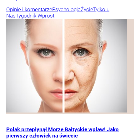
Opinie i komentarze
Psychologia
Życie
Tylko u
Nas
Tygodnik Wprost
Polak przepłynął Morze Bałtyckie wpław! Jako
pierwszy człowiek na świecie