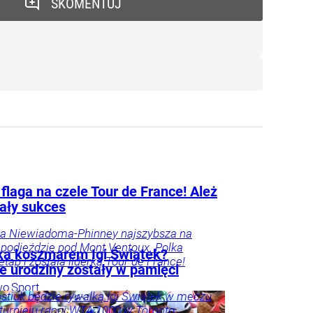
SKOMENTUJ
flaga na czele Tour de France! Ależ
ały sukces
na Niewiadoma-Phinney najszybsza na
podjeździe pod Mont Ventoux. Polka
ka koszmarem Igi Świątek?
etap i została liderką Tour de France!
e urodziny zostały w pamięci
wo
Sport
stiuk będzie rywalką Igi Świątek w meczu
 turnieju rangi WTA 1000 w Toronto.