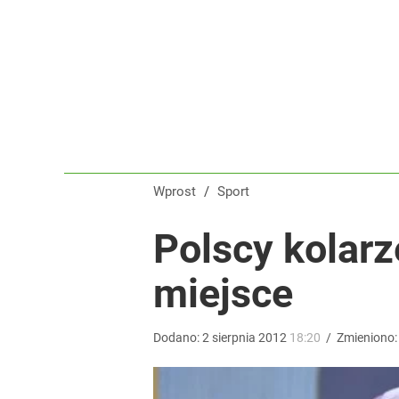
Wróbel: Wywiad z Woydyłło o Idze Świątek obnaży
dodaj
„Nie chodzi o zemstę”. Mocny apel w sprawie ofiar 
dodaj
Wprost
/
Sport
Iga Świątek zwróciła się do kibiców z Polski. Bę
Polscy kolarz
miejsce
dodaj
Dodano:
2
sierpnia
2012
18:20
/
Zmieniono