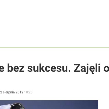
ł coś znacznie gorszego
rzezi wołyńskiej
dzie potrzebować pomocy
e bez sukcesu. Zajęli o
:
2
sierpnia
2012
18:20