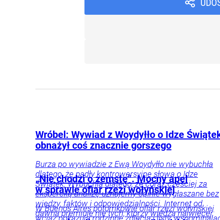
UDO
Wróbel: Wywiad z Woydyłło o Idze Świąte
obnażył coś znacznie gorszego
Burza po wywiadzie z Ewą Woydyłło nie wybuchła
dlatego, że padły kontrowersyjne słowa o Idze
„Nie chodzi o zemstę”. Mocny apel
Świątek. Wybuchła dlatego, że coraz częściej za
w sprawie ofiar rzezi wołyńskiej
ekspercką analizę uznajemy opinie wygłaszane bez
wiedzy, faktów i odpowiedzialności. Internet od
W Buenos Aires potomkowie ofiar rzezi wołyńskiej
dawna premiuje nie tych, którzy wiedzą najwięcej,
wciąż pokazują rodzinne zdjęcia i listy, wspominają