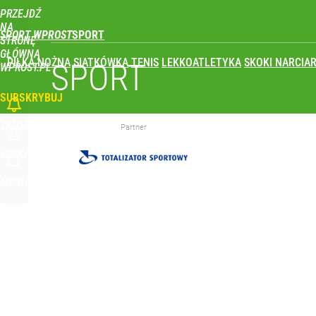
PRZEJDŹ
Udostępnij
0
Skomentuj
NA
SPORT WPROST
STRONĘ
GŁÓWNĄ
PIŁKA NOŻNA
SIATKÓWKA
TENIS
LEKKOATLETYKA
SKOKI NARCIAR
Polka wróciła po udarze i nie kryła wzruszenia. To 
SPORT
WPROST.PL
SUBSKRYBUJ
dodaj
ZALOGUJ
Partner
Ukrainka koszmarem Igi Świątek? Popsute urodzin
SZUKAJ
MENU
dodaj
Polski finał w Warszawie! To będzie wielkie święto 
dodaj