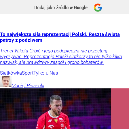
Dodaj jako
źródło w Google
To największa siła reprezentacji Polski. Reszta świata
patrzy z podziwem
Trener Nikola Grbić i jego podopieczni nie przestają
wygrywać. Reprezentacja Polski siatkarzy to nie tylko kilka
nazwisk, ale prawdziwy zespół i grono bohaterów.
Siatkówka
Sport
Tylko u Nas
Maciej
Piasecki