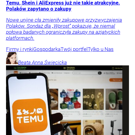
Temu, Shein i AliExpress już nie takie atrakcyjne.
Polaków zapytano o zakupy
Nowe unijne cła zmieniły zakupowe przyzwyczajenia
Polaków. Sondaż dla „Wprost” pokazuje, że niemal
połowa badanych ograniczyła zakupy na azjatyckich
platformach.
Firmy i rynki
Gospodarka
Twój portfel
Tylko u Nas
Beata Anna
Święcicka