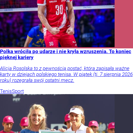
Polka wróciła po udarze i nie kryła wzruszenia. To koniec
pięknej kariery
Alicja Rosolska to z pewnością postać, która zapisała ważne
karty w dziejach polskiego tenisa. W piątek (tj. 7 sierpnia 2026
roku) rozegrała swój ostatni mecz.
Tenis
Sport