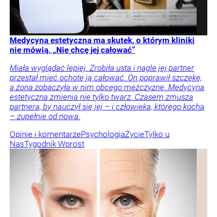
Medycyna estetyczna ma skutek, o którym kliniki
nie mówią. „Nie chcę jej całować”
Miała wyglądać lepiej. Zrobiła usta i nagle jej partner
przestał mieć ochotę ją całować. On poprawił szczękę,
a żona zobaczyła w nim obcego mężczyznę. Medycyna
estetyczna zmienia nie tylko twarz. Czasem zmusza
partnera, by nauczył się jej – i człowieka, którego kocha
– zupełnie od nowa.
Opinie i komentarze
Psychologia
Życie
Tylko u
Nas
Tygodnik Wprost