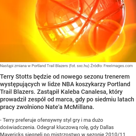
Nastąpi zmiana w Portland Trail Blazers (fot. sxc.hu)
Źródło:
FreeImages.com
Terry Stotts będzie od nowego sezonu trenerem
występujących w lidze NBA koszykarzy Portland
Trail Blazers. Zastąpił Kaleba Canalesa, który
prowadził zespół od marca, gdy po siedmiu latach
pracy zwolniono Nate'a McMillana.
- Terry preferuje ofensywny styl gry i ma dużo
doświadczenia. Odegrał kluczową rolę, gdy Dallas
Mavericks sięgnęli po mistrzostwo w sezonie 2010/11