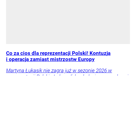
Co za cios dla reprezentacji Polski! Kontuzja
i operacja zamiast mistrzostw Europy
Martyna Łukasik nie zagra już w sezonie 2026 w
reprezentacji Polski. Jedna z liderek drużyny narodowej
właśnie poinformowała o kontuzji i koniecznym
zabiegu.
Siatkówka
Sport