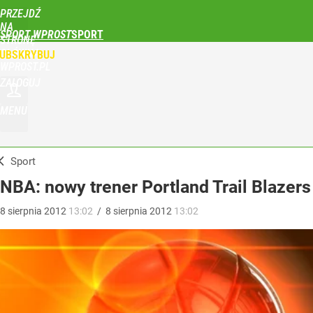
PRZEJDŹ
NA
SPORT WPROST
STRONĘ
GŁÓWNĄ
UBSKRYBUJ
WPROST.PL
ZALOGUJ
MENU
Sport
NBA: nowy trener Portland Trail Blazers
8
sierpnia
2012
13:02
/
8
sierpnia
2012
13:02