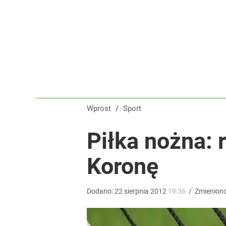
Tomasz Fornal zmobilizował rządzących! Minister
dodaj
Polscy siatkarze utknęli w Chinach. Wiadomo, co
dodaj
Wprost
/
Sport
Wrze po roku Nawrockiego. „Największa hańba” ko
Piłka nożna:
Koronę
16
Dodano:
22
sierpnia
2012
19:36
/
Zmienion