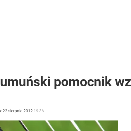
stwo z błyskawiczną reakcją
 z powrotem mistrzów!
ntra „Cała Europa nam go zazdrości”
 rumuński pomocnik w
o:
22
sierpnia
2012
19:36