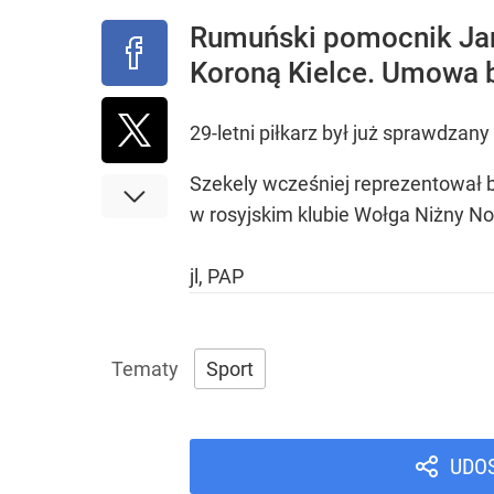
Rumuński pomocnik Jano
Koroną Kielce. Umowa b
29-letni piłkarz był już sprawdza
Szekely wcześniej reprezentował bar
w rosyjskim klubie Wołga Niżny N
jl, PAP
Sport
UDO