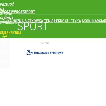
PRZEJDŹ
Udostępnij
0
Skomentuj
NA
SPORT WPROST
STRONĘ
GŁÓWNĄ
PIŁKA NOŻNA
SIATKÓWKA
TENIS
LEKKOATLETYKA
SKOKI NARCIAR
Reprezentant Polski wypisze się z kadry? To kont
SPORT
WPROST.PL
SUBSKRYBUJ
dodaj
ZALOGUJ
Partner
Wróbel: Wywiad z Woydyłło o Idze Świątek obnaży
SZUKAJ
MENU
dodaj
Farmacja: wzrost pod presją. co czeka branżę do 
1