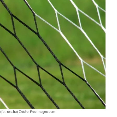
(fot. sxc.hu)
Źródło:
FreeImages.com