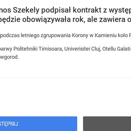
s Szekely podpisał kontrakt z występu
ędzie obowiązywała rok, ale zawiera o
ny podczas letniego zgrupowania Korony w Kamieniu koło 
wy Politehniki Timisoara, Univerisitei Cluj, Otellu Galat
owgorod.
STĘPNIJ