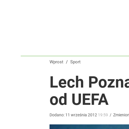
Reprezentant Polski wypisze się z kadry? To kont
dodaj
„Nie chodzi o zemstę”. Mocny apel w sprawie ofiar 
dodaj
Wprost
/
Sport
Wróbel: Wywiad z Woydyłło o Idze Świątek obnaży
Lech Pozna
dodaj
od UEFA
Dodano:
11
września
2012
19:59
/
Zmienio