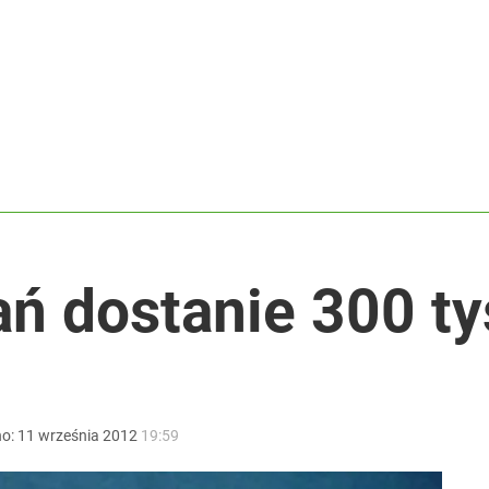
rowersyjna decyzja
rzezi wołyńskiej
ł coś znacznie gorszego
ń dostanie 300 ty
no:
11
września
2012
19:59