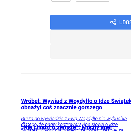
UDO
Wróbel: Wywiad z Woydyłło o Idze Świąte
obnażył coś znacznie gorszego
Burza po wywiadzie z Ewą Woydyłło nie wybuchła
dlatego, że padły kontrowersyjne słowa o Idze
„Nie chodzi o zemstę”. Mocny apel
Świątek. Wybuchła dlatego, że coraz częściej za