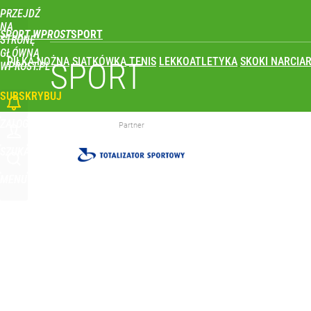
PRZEJDŹ
Udostępnij
0
Skomentuj
NA
SPORT WPROST
STRONĘ
GŁÓWNĄ
PIŁKA NOŻNA
SIATKÓWKA
TENIS
LEKKOATLETYKA
SKOKI NARCIAR
Co za cios dla reprezentacji Polski! Kontuzja i op
SPORT
WPROST.PL
SUBSKRYBUJ
dodaj
ZALOGUJ
Partner
Klubowe Mistrzostwa Świata będą w Polsce! To wie
SZUKAJ
MENU
dodaj
Farmacja: wzrost pod presją. co czeka branżę do 
1