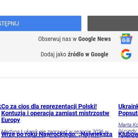
STĘPNIJ
Obserwuj nas
w
Google News
Dodaj jako
źródło w Google
k
Co za cios dla reprezentacji Polski!
Ukrain
Kontuzja i operacja zamiast mistrzostw
Popsut
Europy
Marta Ko
IV rundy
Martyna Łukasik nie zagra już w sezonie 2026 w
Wrze po roku Nawrockiego. „Największa
Klubow
Ukrainka
reprezentacji Polski. Jedna z liderek drużyny