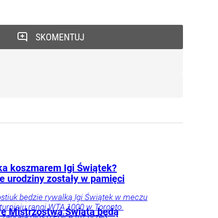
SKOMENTUJ
ka koszmarem Igi Świątek?
e urodziny zostały w pamięci
stiuk będzie rywalką Igi Świątek w meczu
 turnieju rangi WTA 1000 w Toronto.
e Mistrzostwa Świata będą
 zabrała głos o Polce tuż przed