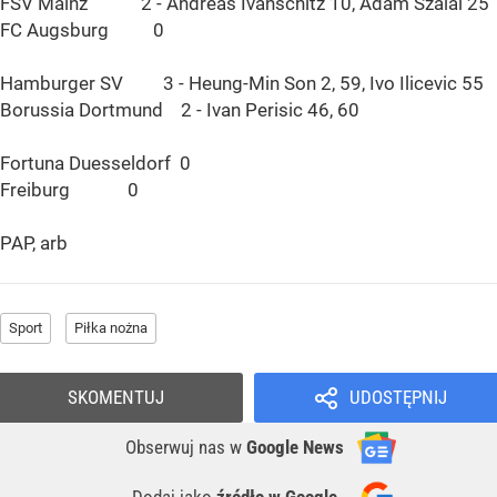
FSV Mainz 2 - Andreas Ivanschitz 10, Adam Szalai 25
FC Augsburg 0
Hamburger SV 3 - Heung-Min Son 2, 59, Ivo Ilicevic 55
Borussia Dortmund 2 - Ivan Perisic 46, 60
Fortuna Duesseldorf 0
Freiburg 0
PAP, arb
Sport
Piłka nożna
SKOMENTUJ
UDOSTĘPNIJ
Obserwuj nas
w
Google News
Dodaj jako
źródło w Google