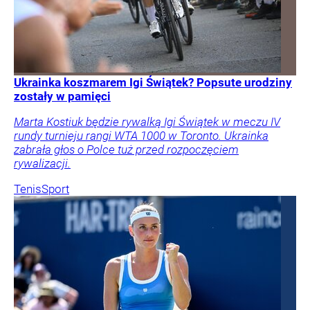
Ukrainka koszmarem Igi Świątek? Popsute urodziny
zostały w pamięci
Marta Kostiuk będzie rywalką Igi Świątek w meczu IV
rundy turnieju rangi WTA 1000 w Toronto. Ukrainka
zabrała głos o Polce tuż przed rozpoczęciem
rywalizacji.
Tenis
Sport