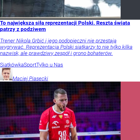
To największa siła reprezentacji Polski. Reszta świata
patrzy z podziwem
Trener Nikola Grbić i jego podopieczni nie przestają
wygrywać. Reprezentacja Polski siatkarzy to nie tylko kilka
nazwisk, ale prawdziwy zespół i grono bohaterów.
Siatkówka
Sport
Tylko u Nas
Maciej
Piasecki