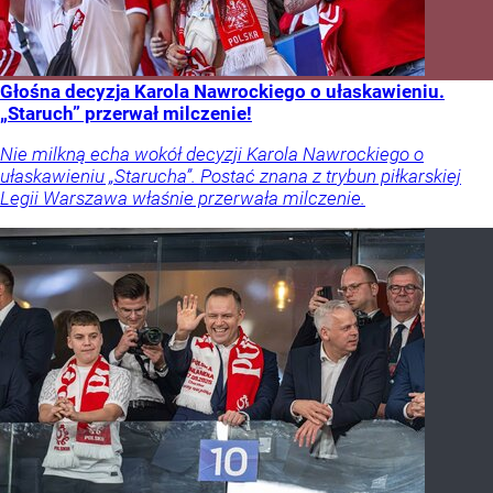
Głośna decyzja Karola Nawrockiego o ułaskawieniu.
„Staruch” przerwał milczenie!
Nie milkną echa wokół decyzji Karola Nawrockiego o
ułaskawieniu „Starucha”. Postać znana z trybun piłkarskiej
Legii Warszawa właśnie przerwała milczenie.