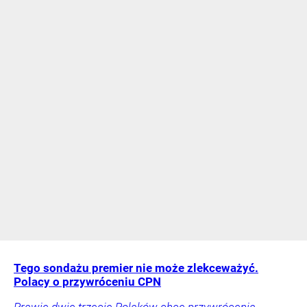
Tego sondażu premier nie może zlekceważyć.
Polacy o przywróceniu CPN
Prawie dwie trzecie Polaków chce przywrócenia