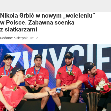
Nikola Grbić w nowym „wcieleniu”
w Polsce. Zabawna scenka
z siatkarzami
Dodano:
5
sierpnia
16:12