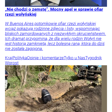
„Nie chodzi o zemstę”. Mocny apel w sprawie ofiar
rzezi wołyńskiej
W Buenos Aires potomkowie ofiar rzezi wołyńskiej
wciąż pokazują rodzinne zdjęcia i listy, wspominając
bliskich zamordowanych z niezwykłym okrucieństwem.
Ich dramat przypomina, że dla wielu rodzin Wołyń nie
jest historią zamkniętą, lecz bolesną raną, która do dziś
nie została zagojona.
Kraj
Polityka
Opinie i komentarze
Tylko u Nas
Tygodnik
Wprost