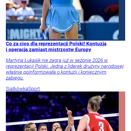
Co za cios dla reprezentacji Polski! Kontuzja
i operacja zamiast mistrzostw Europy
Martyna Łukasik nie zagra już w sezonie 2026 w
reprezentacji Polski. Jedna z liderek drużyny narodowej
właśnie poinformowała o kontuzji i koniecznym
zabiegu.
Siatkówka
Sport