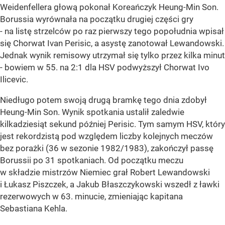
Weidenfellera głową pokonał Koreańczyk Heung-Min Son.
Borussia wyrównała na początku drugiej części gry
- na listę strzelców po raz pierwszy tego popołudnia wpisał
się Chorwat Ivan Perisic, a asystę zanotował Lewandowski.
Jednak wynik remisowy utrzymał się tylko przez kilka minut
- bowiem w 55. na 2:1 dla HSV podwyższył Chorwat Ivo
Ilicevic.
Niedługo potem swoją drugą bramkę tego dnia zdobył
Heung-Min Son. Wynik spotkania ustalił zaledwie
kilkadziesiąt sekund później Perisic. Tym samym HSV, który
jest rekordzistą pod względem liczby kolejnych meczów
bez porażki (36 w sezonie 1982/1983), zakończył passę
Borussii po 31 spotkaniach. Od początku meczu
w składzie mistrzów Niemiec grał Robert Lewandowski
i Łukasz Piszczek, a Jakub Błaszczykowski wszedł z ławki
rezerwowych w 63. minucie, zmieniając kapitana
Sebastiana Kehla.