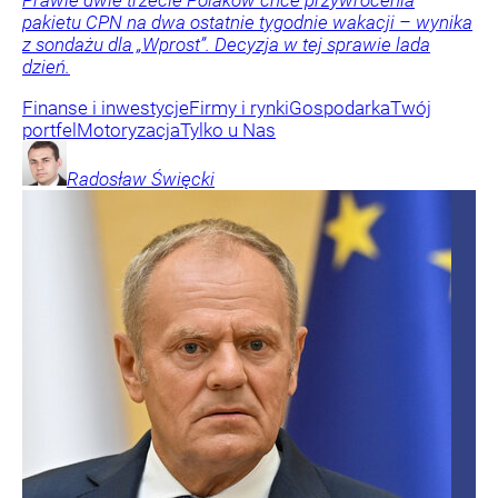
pakietu CPN na dwa ostatnie tygodnie wakacji – wynika
z sondażu dla „Wprost”. Decyzja w tej sprawie lada
dzień.
Finanse i inwestycje
Firmy i rynki
Gospodarka
Twój
portfel
Motoryzacja
Tylko u Nas
Radosław
Święcki