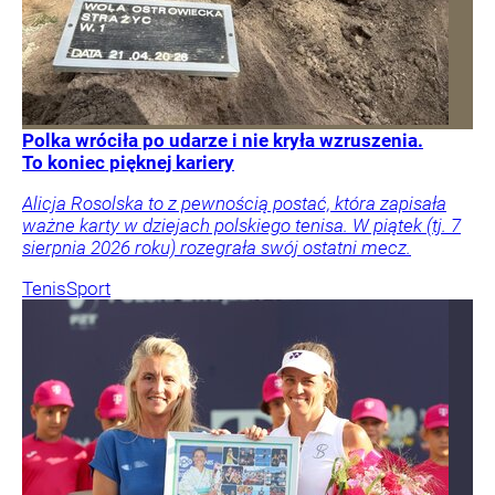
Polka wróciła po udarze i nie kryła wzruszenia.
To koniec pięknej kariery
Alicja Rosolska to z pewnością postać, która zapisała
ważne karty w dziejach polskiego tenisa. W piątek (tj. 7
sierpnia 2026 roku) rozegrała swój ostatni mecz.
Tenis
Sport