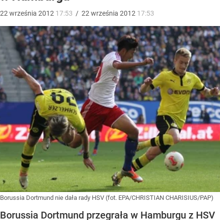
22
września
2012
17:53
/
22
września
2012
17:53
Borussia Dortmund nie dała rady HSV (fot. EPA/CHRISTIAN CHARISIUS/PAP)
Borussia Dortmund przegrała w Hamburgu z HSV