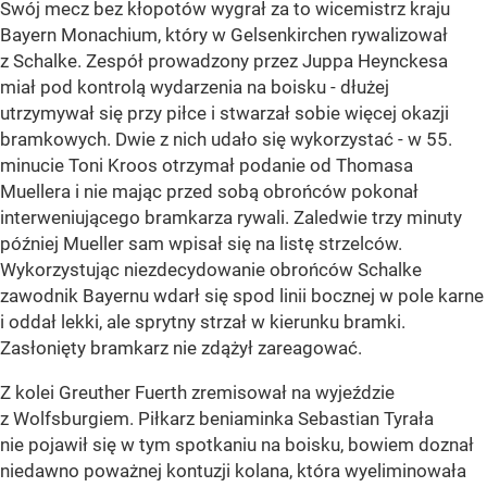
Swój mecz bez kłopotów wygrał za to wicemistrz kraju
Bayern Monachium, który w Gelsenkirchen rywalizował
z Schalke. Zespół prowadzony przez Juppa Heynckesa
miał pod kontrolą wydarzenia na boisku - dłużej
utrzymywał się przy piłce i stwarzał sobie więcej okazji
bramkowych. Dwie z nich udało się wykorzystać - w 55.
minucie Toni Kroos otrzymał podanie od Thomasa
Muellera i nie mając przed sobą obrońców pokonał
interweniującego bramkarza rywali. Zaledwie trzy minuty
później Mueller sam wpisał się na listę strzelców.
Wykorzystując niezdecydowanie obrońców Schalke
zawodnik Bayernu wdarł się spod linii bocznej w pole karne
i oddał lekki, ale sprytny strzał w kierunku bramki.
Zasłonięty bramkarz nie zdążył zareagować.
Z kolei Greuther Fuerth zremisował na wyjeździe
z Wolfsburgiem. Piłkarz beniaminka Sebastian Tyrała
nie pojawił się w tym spotkaniu na boisku, bowiem doznał
niedawno poważnej kontuzji kolana, która wyeliminowała