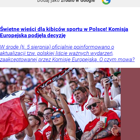
Świetne wieści dla kibiców sportu w Polsce! Komisja
Europejska podjęła decyzję
W środę (tj. 5 sierpnia) oficjalnie poinformowano o
aktualizacji tzw. polskiej liście ważnych wydarzeń,
zaakceptowanej przez Komisję Europejską. O czym mowa?