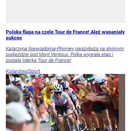
Polska flaga na czele Tour de France! Ależ wspaniały
sukces
Katarzyna Niewiadoma-Phinney najszybsza na słynnym
podjeździe pod Mont Ventoux. Polka wygrała etap i
została liderką Tour de France!
Kolarstwo
Sport