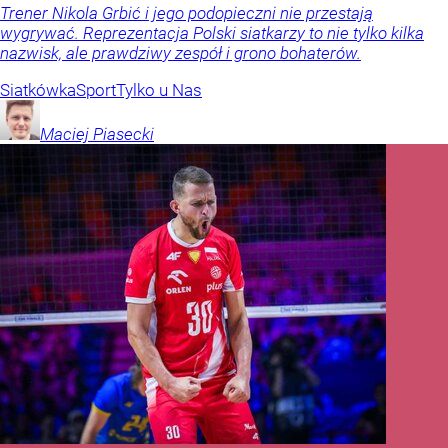
Trener Nikola Grbić i jego podopieczni nie przestają
wygrywać. Reprezentacja Polski siatkarzy to nie tylko kilka
nazwisk, ale prawdziwy zespół i grono bohaterów.
Siatkówka
Sport
Tylko u Nas
Maciej
Piasecki