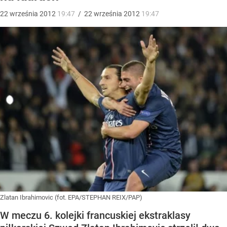
22
września
2012
19:47
/
22
września
2012
19:47
Zlatan Ibrahimovic (fot. EPA/STEPHAN REIX/PAP)
W meczu 6. kolejki francuskiej ekstraklasy