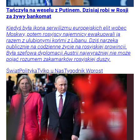
Tańczyła na weselu z Putinem. Dzisiaj robi w Rosji
za żywy bankomat
Kiedyś była ikoną serwilizmu europejskich elit wobec
Moskwy, potem rosyjscy najemnicy ewakuowali ją
razem z ulubionymi końmi z Libanu. Dziś narzeka
publicznie na codzienne życie na rosyjskiej prowincji.
Była szefowa dyplomacji Austrii najwyraźniej nie może
pojąć rozumem zakamarków rosyjskiej duszy.
Świat
Polityka
Tylko u Nas
Tygodnik Wprost