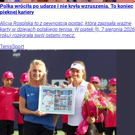
Polka wróciła po udarze i nie kryła wzruszenia. To koniec
pięknej kariery
Alicja Rosolska to z pewnością postać, która zapisała ważne
karty w dziejach polskiego tenisa. W piątek (tj. 7 sierpnia 2026
roku) rozegrała swój ostatni mecz.
Tenis
Sport