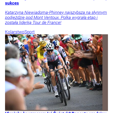
sukces
Katarzyna Niewiadoma-Phinney najszybsza na słynnym
podjeździe pod Mont Ventoux. Polka wygrała etap i
została liderką Tour de France!
Kolarstwo
Sport