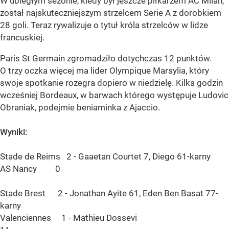
W ubiegłym sezonie, kiedy był jeszcze piłkarzem AC Milan,
został najskuteczniejszym strzelcem Serie A z dorobkiem
28 goli. Teraz rywalizuje o tytuł króla strzelców w lidze
francuskiej.
Paris St Germain zgromadziło dotychczas 12 punktów.
O trzy oczka więcej ma lider Olympique Marsylia, który
swoje spotkanie rozegra dopiero w niedzielę. Kilka godzin
wcześniej Bordeaux, w barwach którego występuje Ludovic
Obraniak, podejmie beniaminka z Ajaccio.
Wyniki:
Stade de Reims 2 - Gaaetan Courtet 7, Diego 61-karny
AS Nancy 0
Stade Brest 2 - Jonathan Ayite 61, Eden Ben Basat 77-
karny
Valenciennes 1 - Mathieu Dossevi