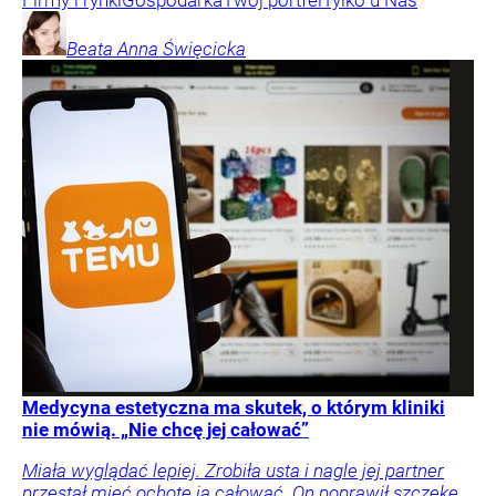
Firmy i rynki
Gospodarka
Twój portfel
Tylko u Nas
Beata Anna
Święcicka
Medycyna estetyczna ma skutek, o którym kliniki
nie mówią. „Nie chcę jej całować”
Miała wyglądać lepiej. Zrobiła usta i nagle jej partner
przestał mieć ochotę ją całować. On poprawił szczękę,