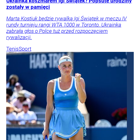
Ukrainka koszmarem Igi Świątek? Popsute urodziny
zostały w pamięci
Marta Kostiuk będzie rywalką Igi Świątek w meczu IV
rundy turnieju rangi WTA 1000 w Toronto. Ukrainka
zabrała głos o Polce tuż przed rozpoczęciem
rywalizacji.
Tenis
Sport