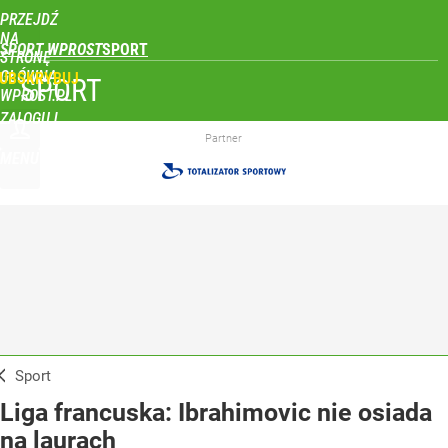
PRZEJDŹ
NA
SPORT WPROST
STRONĘ
GŁÓWNĄ
UBSKRYBUJ
SPORT
WPROST.PL
ZALOGUJ
Partner
MENU
Sport
Liga francuska: Ibrahimovic nie osiada
na laurach