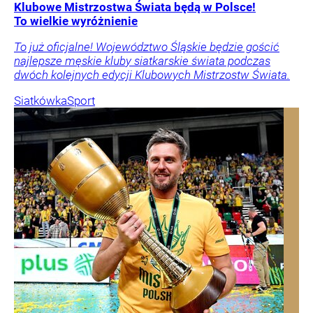
Klubowe Mistrzostwa Świata będą w Polsce!
To wielkie wyróżnienie
To już oficjalne! Województwo Śląskie będzie gościć
najlepsze męskie kluby siatkarskie świata podczas
dwóch kolejnych edycji Klubowych Mistrzostw Świata.
Siatkówka
Sport