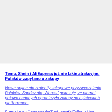
Temu, Shein i AliExpress już nie takie atrakcyjne.
Polaków zapytano o zakupy
Nowe unijne cła zmieniły zakupowe przyzwyczajenia
Polaków. Sondaż dla „Wprost” pokazuje, że niemal
połowa badanych ograniczyła zakupy na azjatyckich
platformach.