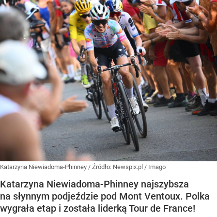
Katarzyna Niewiadoma-Phinney
/ Źródło:
Newspix.pl
/
Imago
Katarzyna Niewiadoma-Phinney najszybsza
na słynnym podjeździe pod Mont Ventoux. Polka
wygrała etap i została liderką Tour de France!