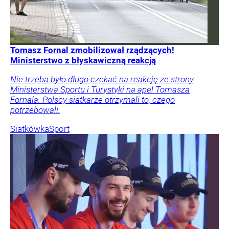
Tomasz Fornal zmobilizował rządzących!
Ministerstwo z błyskawiczną reakcją
Nie trzeba było długo czekać na reakcję ze strony
Ministerstwa Sportu i Turystyki na apel Tomasza
Fornala. Polscy siatkarze otrzymali to, czego
potrzebowali.
Siatkówka
Sport