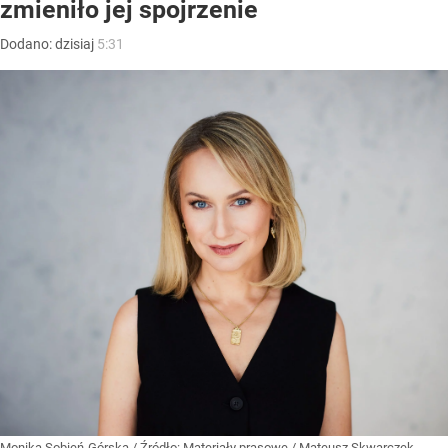
zmieniło jej spojrzenie
Dodano:
dzisiaj
5:31
Monika Sobień-Górska
/ Źródło:
Materiały prasowe
/
Mateusz Skwarczek