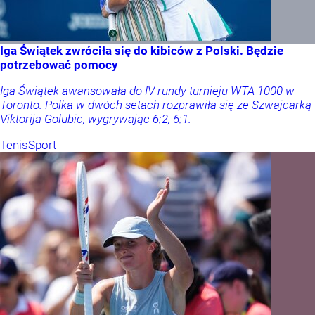
Iga Świątek zwróciła się do kibiców z Polski. Będzie
potrzebować pomocy
Iga Świątek awansowała do IV rundy turnieju WTA 1000 w
Toronto. Polka w dwóch setach rozprawiła się ze Szwajcarką
Viktorija Golubic, wygrywając 6:2, 6:1.
Tenis
Sport