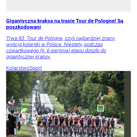
Gigantyczna kraksa na trasie Tour de Pologne! Są
poszkodowani
Trwa 83. Tour de Pologne, czyli najbardziej znany
wyścig kolarski w Polsce. Niestety, podczas
czwartkowego (tj. 6 sierpnia) etapu doszło do
gigantycznej kraksy.
Kolarstwo
Sport