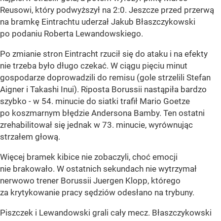
Reusowi, który podwyższył na 2:0. Jeszcze przed przerwą
na bramkę Eintrachtu uderzał Jakub Błaszczykowski
po podaniu Roberta Lewandowskiego.
Po zmianie stron Eintracht rzucił się do ataku i na efekty
nie trzeba było długo czekać. W ciągu pięciu minut
gospodarze doprowadzili do remisu (gole strzelili Stefan
Aigner i Takashi Inui). Riposta Borussii nastąpiła bardzo
szybko - w 54. minucie do siatki trafił Mario Goetze
po koszmarnym błędzie Andersona Bamby. Ten ostatni
zrehabilitował się jednak w 73. minucie, wyrównując
strzałem głową.
Więcej bramek kibice nie zobaczyli, choć emocji
nie brakowało. W ostatnich sekundach nie wytrzymał
nerwowo trener Borussii Juergen Klopp, którego
za krytykowanie pracy sędziów odesłano na trybuny.
Piszczek i Lewandowski grali cały mecz. Błaszczykowski