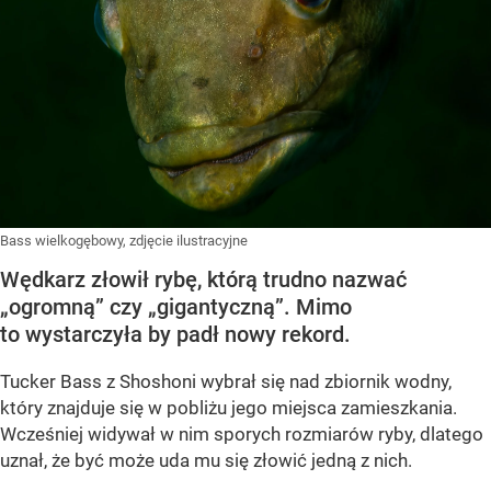
Bass wielkogębowy, zdjęcie ilustracyjne
Wędkarz złowił rybę, którą trudno nazwać
„ogromną” czy „gigantyczną”. Mimo
to wystarczyła by padł nowy rekord.
Tucker Bass z Shoshoni
wybrał się nad zbiornik wodny,
który znajduje się w pobliżu jego miejsca zamieszkania.
Wcześniej widywał w nim sporych rozmiarów ryby, dlatego
uznał, że być może uda mu się złowić jedną z nich.