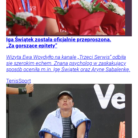
Iga Świątek została oficjalnie przeproszona.
„Za gorszące epitety”
Wizyta Ewa Woydyłło na kanale „Trzeci Serwis” odbiła
się szerokim echem. Znana psycholog w zaskakujący
sposób oceniła m.in. Igę Świątek oraz Arynę Sabalenkę.
Tenis
Sport