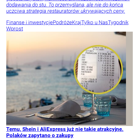
dodawania do stu. To przemyślana, ale nie do końca
uczciwa strategia restauratorów ukrywających ceny.
Finanse i inwestycje
Podróże
Kraj
Tylko u Nas
Tygodnik
Wprost
Temu, Shein i AliExpress już nie takie atrakcyjne.
Polaków zapytano o zakupy