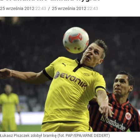
25
września
2012
22:43
/
25
września
2012
22:43
Łukasz Piszczek zdobył bramkę (fot. PAP/EPA/ARNE DEDERT)