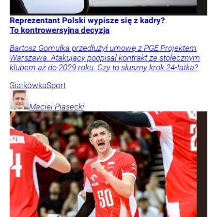
Reprezentant Polski wypisze się z kadry?
To kontrowersyjna decyzja
Bartosz Gomułka przedłużył umowę z PGE Projektem
Warszawa. Atakujący podpisał kontrakt ze stołecznym
klubem aż do 2029 roku. Czy to słuszny krok 24-latka?
Siatkówka
Sport
Maciej
Piasecki