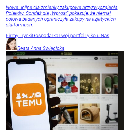
Nowe unijne cła zmieniły zakupowe przyzwyczajenia
Polaków. Sondaż dla „Wprost” pokazuje, że niemal
połowa badanych ograniczyła zakupy na azjatyckich
platformach.
Firmy i rynki
Gospodarka
Twój portfel
Tylko u Nas
Beata Anna
Święcicka