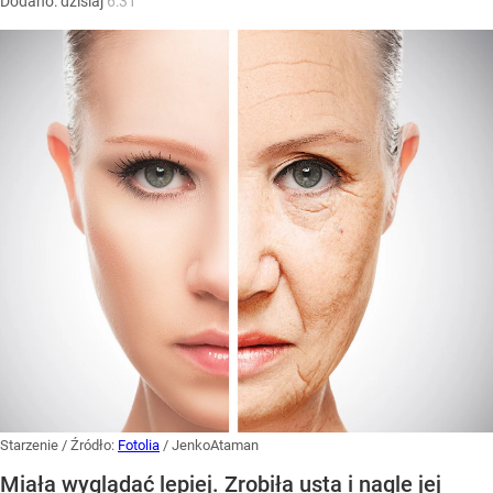
Dodano:
dzisiaj
6:31
Starzenie
/ Źródło:
Fotolia
/
JenkoAtaman
Miała wyglądać lepiej. Zrobiła usta i nagle jej