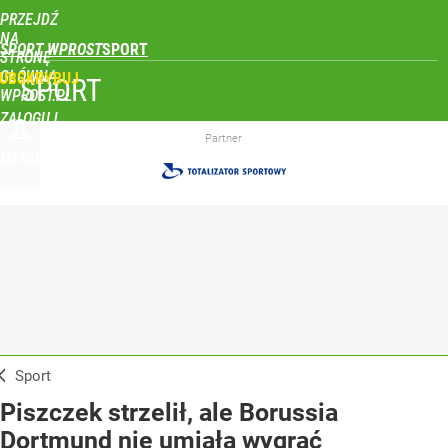
PRZEJDŹ
NA
SPORT WPROST
STRONĘ
GŁÓWNĄ
UBSKRYBUJ
SPORT
WPROST.PL
ZALOGUJ
Partner
MENU
Sport
Piszczek strzelił, ale Borussia
Dortmund nie umiała wygrać