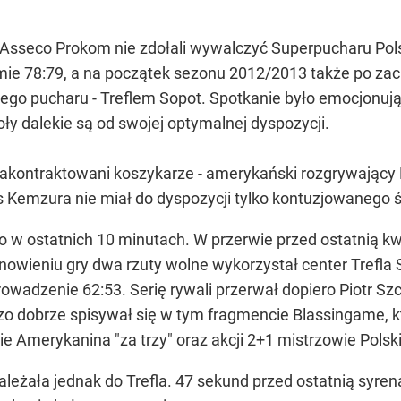
Asseco Prokom nie zdołali wywalczyć Superpucharu Polsk
e 78:79, a na początek sezonu 2012/2013 także po zacię
go pucharu - Treflem Sopot. Spotkanie było emocjonując
ły dalekie są od swojej optymalnej dyspozycji.
 zakontraktowani koszykarze - amerykański rozgrywający M
s Kemzura nie miał do dyspozycji tylko kontuzjowaneg
ro w ostatnich 10 minutach. W przerwie przed ostatnią k
nowieniu gry dwa rzuty wolne wykorzystał center Trefla 
prowadzenie 62:53. Serię rywali przerwał dopiero Piotr S
dobrze spisywał się w tym fragmencie Blassingame, któr
e Amerykanina "za trzy" oraz akcji 2+1 mistrzowie Polsk
ała jednak do Trefla. 47 sekund przed ostatnią syreną po