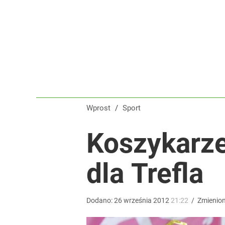
Real Madryt właśnie pobił rekord transferowy! For
dodaj
Iga Świątek zwróciła się do kibiców z Polski. Bę
dodaj
Wprost
/
Sport
Tajemnica paragonów grozy. Tak restauratorzy m
Koszykarze
4
dla Trefla
Dodano:
26
września
2012
21:22
/
Zmienio