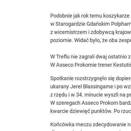
Podobnie jak rok temu koszykarze 
w Starogardzie Gdańskim Polpharmi
z wicemistrzem i zdobywcą krajowe
poziomie. Widać było, że oba zespo
W Treflu nie zagrali dwaj ostatnio
W Asseco Prokomie trener Kestuti
Spotkanie rozstrzygnęło się dopie
ukarany Jerel Blassingame i po wz
z rzędu i w 34. minucie wyszli na 
W szeregach Asseco Prokom bardzo 
kwarcie dziewięć punktów. Po rzuci
Końcówka meczu zdecydowanie należ