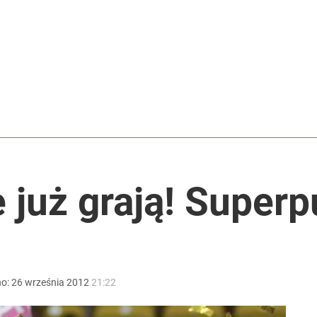
tuna za nastolatka
dzie potrzebować pomocy
anipulują cenami nad morzem
 już grają! Super
no:
26
września
2012
21:22