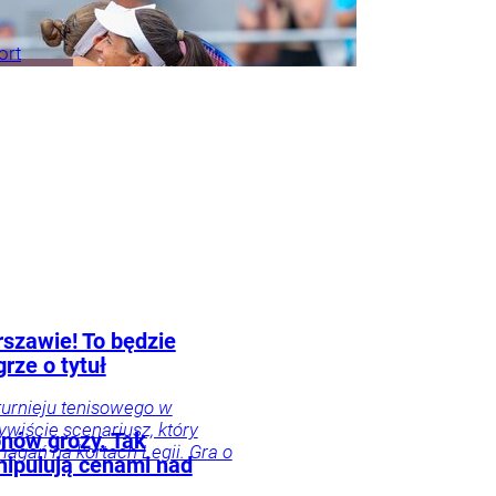
ort
rszawie! To będzie
rze o tytuł
 turnieju tenisowego w
wiście scenariusz, który
nów grozy. Tak
magań na kortach Legii. Gra o
nipulują cenami nad