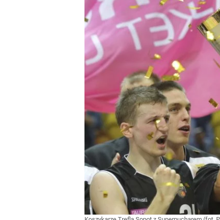
Koszykarze Trefla Sopot z Superpucharem (fot