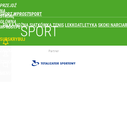
PRZEJDŹ
Udostępnij
0
Skomentuj
NA
SPORT WPROST
STRONĘ
GŁÓWNĄ
PIŁKA NOŻNA
SIATKÓWKA
TENIS
LEKKOATLETYKA
SKOKI NARCIAR
Tomasz Fornal zmobilizował rządzących! Minister
SPORT
WPROST.PL
SUBSKRYBUJ
dodaj
ZALOGUJ
Partner
Reprezentant Polski wypisze się z kadry? To kont
SZUKAJ
MENU
dodaj
Polski finał w Warszawie! To będzie wielkie święto 
dodaj