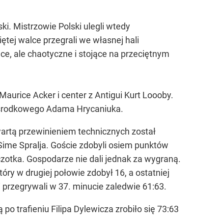
i. Mistrzowie Polski ulegli wtedy
tej walce przegrali we własnej hali
e, ale chaotyczne i stojące na przeciętnym
aurice Acker i center z Antigui Kurt Loooby.
o środkowego Adama Hrycaniuka.
wartą przewinieniem technicznych został
Sime Spralja. Goście zdobyli osiem punktów
zczotka. Gospodarze nie dali jednak za wygraną.
y w drugiej połowie zdobył 16, a ostatniej
i przegrywali w 37. minucie zaledwie 61:63.
 trafieniu Filipa Dylewicza zrobiło się 73:63