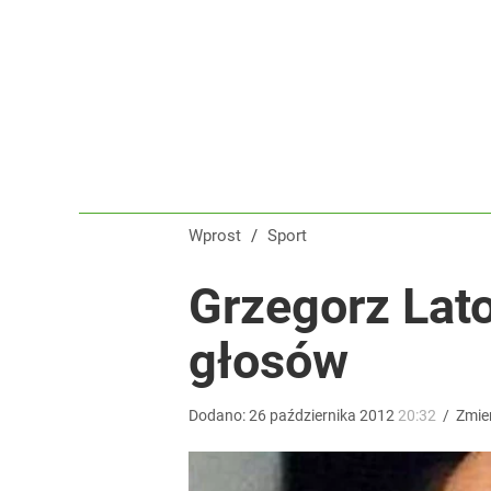
Wróbel: Wywiad z Woydyłło o Idze Świątek obnaży
dodaj
„Nie chodzi o zemstę”. Mocny apel w sprawie ofiar 
dodaj
Wprost
/
Sport
Iga Świątek zwróciła się do kibiców z Polski. Bę
Grzegorz Lato
głosów
dodaj
Dodano:
26
października
2012
20:32
/
Zmie