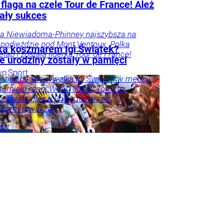
flaga na czele Tour de France! Ależ
ały sukces
na Niewiadoma-Phinney najszybsza na
podjeździe pod Mont Ventoux. Polka
ka koszmarem Igi Świątek?
etap i została liderką Tour de France!
e urodziny zostały w pamięci
wo
Sport
stiuk będzie rywalką Igi Świątek w meczu
 turnieju rangi WTA 1000 w Toronto.
 zabrała głos o Polce tuż przed
ciem rywalizacji.
ort