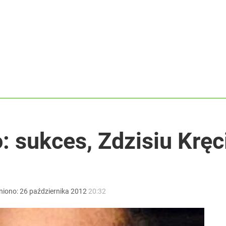
ł coś znacznie gorszego
rzezi wołyńskiej
dzie potrzebować pomocy
: sukces, Zdzisiu Kręc
niono:
26
października
2012
20:32