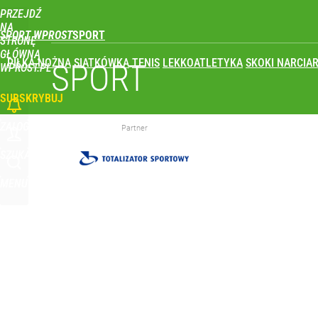
PRZEJDŹ
Udostępnij
2
Skomentuj
NA
SPORT WPROST
STRONĘ
GŁÓWNĄ
PIŁKA NOŻNA
SIATKÓWKA
TENIS
LEKKOATLETYKA
SKOKI NARCIAR
Polka wróciła po udarze i nie kryła wzruszenia. To 
SPORT
WPROST.PL
SUBSKRYBUJ
dodaj
ZALOGUJ
Partner
Ukrainka koszmarem Igi Świątek? Popsute urodzin
SZUKAJ
MENU
dodaj
Polski finał w Warszawie! To będzie wielkie święto 
dodaj