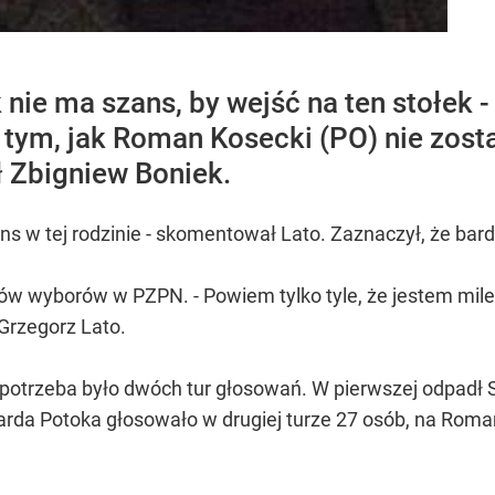
k nie ma szans, by wejść na ten stołek 
tym, jak Roman Kosecki (PO) nie zost
 Zbigniew Boniek.
zans w tej rodzinie - skomentował Lato. Zaznaczył, że b
w wyborów w PZPN. - Powiem tylko tyle, że jestem mile z
 Grzegorz Lato.
trzeba było dwóch tur głosowań. W pierwszej odpadł S
arda Potoka głosowało w drugiej turze 27 osób, na Roma