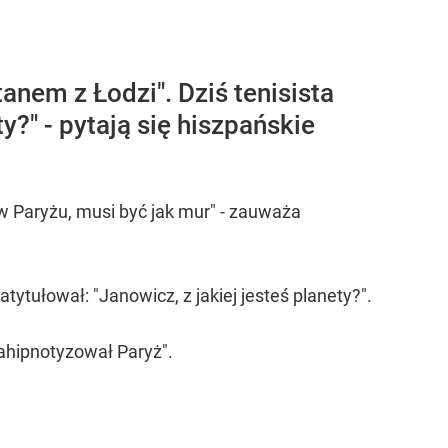
anem z Łodzi". Dziś tenisista
y?" - pytają się hiszpańskie
 w Paryżu, musi być jak mur" - zauważa
ytułował: "Janowicz, z jakiej jesteś planety?".
ahipnotyzował Paryż".