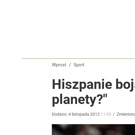
Klubowe Mistrzostwa Świata będą w Polsce! To wie
dodaj
Tego sondażu premier nie może zlekceważyć. Pol
8
Wprost
/
Sport
Wróbel: Wywiad z Woydyłło o Idze Świątek obnaży
Hiszpanie boj
planety?"
dodaj
Dodano:
4
listopada
2012
11:09
/
Zmienion