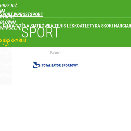
PRZEJDŹ
Udostępnij
1
Skomentuj
NA
SPORT WPROST
STRONĘ
GŁÓWNĄ
PIŁKA NOŻNA
SIATKÓWKA
TENIS
LEKKOATLETYKA
SKOKI NARCIAR
To największa siła reprezentacji Polski. Reszta ś
SPORT
WPROST.PL
SUBSKRYBUJ
dodaj
ZALOGUJ
Partner
Co za cios dla reprezentacji Polski! Kontuzja i op
SZUKAJ
MENU
dodaj
Reprezentant Polski wypisze się z kadry? To kont
dodaj