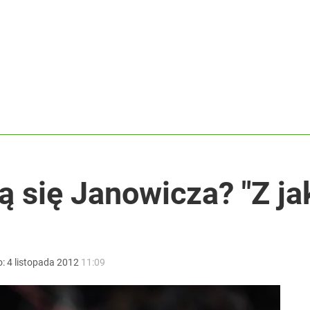
lkie wyróżnienie
acy o przywróceniu CPN
ł coś znacznie gorszego
ą się Janowicza? "Z jak
o:
4
listopada
2012
11:09