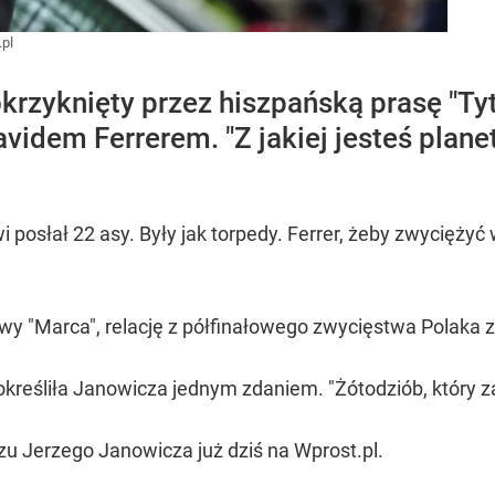
pl
krzyknięty przez hiszpańską prasę "Tyt
avidem Ferrerem. "Z jakiej jesteś planet
 posłał 22 asy. Były jak torpedy. Ferrer, żeby zwyciężyć
wy "Marca", relację z półfinałowego zwycięstwa Polaka zat
kreśliła Janowicza jednym zdaniem. "Żótodziób, który z
u Jerzego Janowicza już dziś na Wprost.pl.