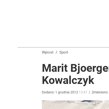
Ukrainka koszmarem Igi Świątek? Popsute urodzin
dodaj
Polska flaga na czele Tour de France! Ależ wspani
dodaj
Wprost
/
Sport
„Nie chodzi o zemstę”. Mocny apel w sprawie ofiar 
Marit Bjoerge
Kowalczyk
dodaj
Dodano:
1
grudnia
2012
13:47
/
Zmieniono: