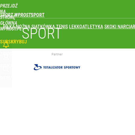
PRZEJDŹ
Udostępnij
2
Skomentuj
NA
SPORT WPROST
STRONĘ
GŁÓWNĄ
PIŁKA NOŻNA
SIATKÓWKA
TENIS
LEKKOATLETYKA
SKOKI NARCIAR
To największa siła reprezentacji Polski. Reszta ś
SPORT
WPROST.PL
SUBSKRYBUJ
dodaj
ZALOGUJ
Partner
Polka wróciła po udarze i nie kryła wzruszenia. To 
SZUKAJ
MENU
dodaj
Wróbel: Wywiad z Woydyłło o Idze Świątek obnaży
dodaj