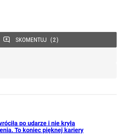
SKOMENTUJ
2
róciła po udarze i nie kryła
nia. To koniec pięknej kariery