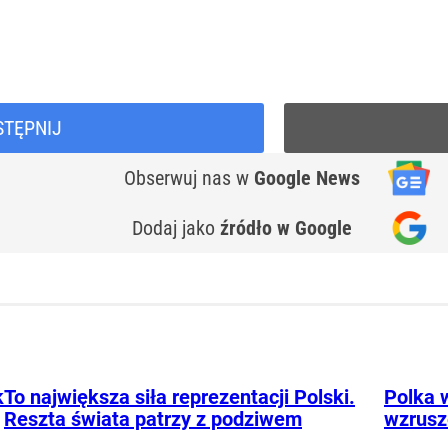
STĘPNIJ
Obserwuj nas
w
Google News
Dodaj jako
źródło w Google
k
To największa siła reprezentacji Polski.
Polka w
Reszta świata patrzy z podziwem
wzrusze