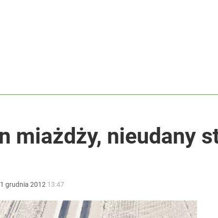
y zostały w pamięci
ały sukces
rzezi wołyńskiej
n miażdży, nieudany s
1
grudnia
2012
13:47