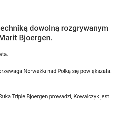
 techniką dowolną rozgrywanym
Marit Bjoergen.
ata.
 przewaga Norweżki nad Polką się powiększała.
 Ruka Triple Bjoergen prowadzi, Kowalczyk jest