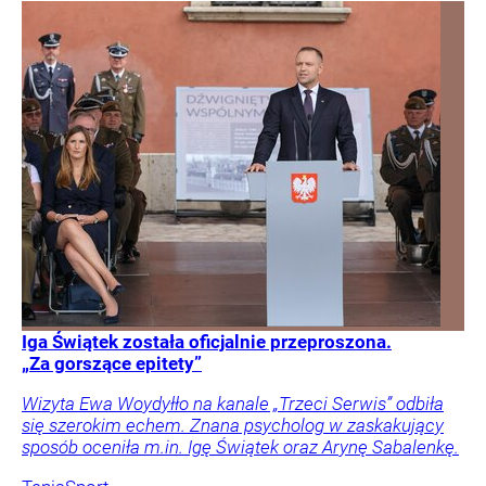
Iga Świątek została oficjalnie przeproszona.
„Za gorszące epitety”
Wizyta Ewa Woydyłło na kanale „Trzeci Serwis” odbiła
się szerokim echem. Znana psycholog w zaskakujący
sposób oceniła m.in. Igę Świątek oraz Arynę Sabalenkę.