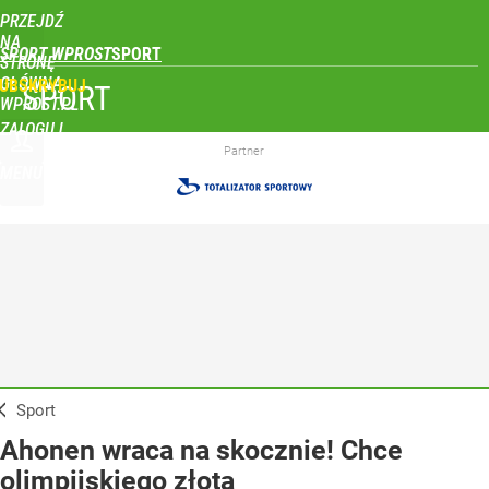
PRZEJDŹ
NA
SPORT WPROST
STRONĘ
GŁÓWNĄ
UBSKRYBUJ
SPORT
WPROST.PL
ZALOGUJ
Partner
MENU
Sport
Ahonen wraca na skocznie! Chce
olimpijskiego złota