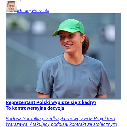
Maciej
Piasecki
Reprezentant Polski wypisze się z kadry?
To kontrowersyjna decyzja
Bartosz Gomułka przedłużył umowę z PGE Projektem
Warszawa. Atakujący podpisał kontrakt ze stołecznym