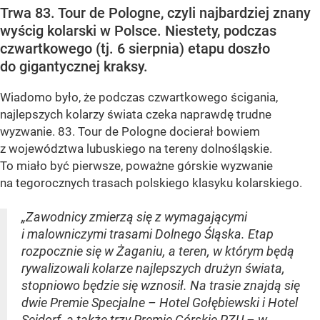
Trwa 83. Tour de Pologne, czyli najbardziej znany
wyścig kolarski w Polsce. Niestety, podczas
czwartkowego (tj. 6 sierpnia) etapu doszło
do gigantycznej kraksy.
Wiadomo było, że podczas czwartkowego ścigania,
najlepszych kolarzy świata czeka naprawdę trudne
wyzwanie. 83. Tour de Pologne docierał bowiem
z województwa lubuskiego na tereny dolnośląskie.
To miało być pierwsze, poważne górskie wyzwanie
na tegorocznych trasach polskiego klasyku kolarskiego.
„Zawodnicy zmierzą się z wymagającymi
i malowniczymi trasami Dolnego Śląska. Etap
rozpocznie się w Żaganiu, a teren, w którym będą
rywalizowali kolarze najlepszych drużyn świata,
stopniowo będzie się wznosił. Na trasie znajdą się
dwie Premie Specjalne – Hotel Gołębiewski i Hotel
Seidorf, a także trzy Premie Górskie PZU – w...