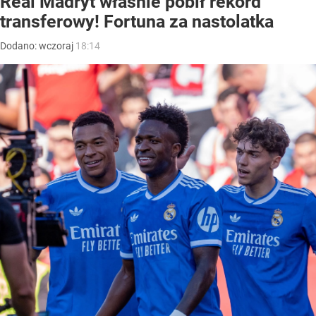
Real Madryt właśnie pobił rekord
transferowy! Fortuna za nastolatka
Dodano:
wczoraj
18:14