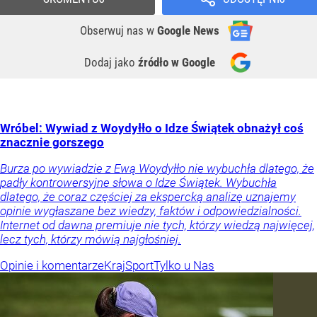
Obserwuj nas
w
Google News
Dodaj jako
źródło w Google
Wróbel: Wywiad z Woydyłło o Idze Świątek obnażył coś
znacznie gorszego
Burza po wywiadzie z Ewą Woydyłło nie wybuchła dlatego, że
padły kontrowersyjne słowa o Idze Świątek. Wybuchła
dlatego, że coraz częściej za ekspercką analizę uznajemy
opinie wygłaszane bez wiedzy, faktów i odpowiedzialności.
Internet od dawna premiuje nie tych, którzy wiedzą najwięcej,
lecz tych, którzy mówią najgłośniej.
Opinie i komentarze
Kraj
Sport
Tylko u Nas