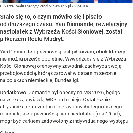
Piłkarze Realu Madryt
/ Źródło:
Newspix.pl
/
Sipausa
Stało się to, o czym mówiło się i pisało
od dłuższego czasu. Yan Diomande, rewelacyjny
nastolatek z Wybrzeża Kości Słoniowej, został
piłkarzem Realu Madryt.
Yan Diomande z pewnością jest piłkarzem, obok którego
nie można przejść obojętnie. Wywodzący się z Wybrzeża
Kości Słoniowej ofensywny zawodnik zachwyca swoją
przebojowością, którą czarował w ostatnim sezonie
na boiskach niemieckiej Bundesligi.
Dodatkowo Diomande był obecny na MŚ 2026, będąc
największą gwiazdą WKS na turnieju. Ostatecznie
afrykańska reprezentacja nie zwojowała tegorocznego
mundialu, ale z pewnością sam nastolatek (ma 19 lat),
mógł być całkiem zadowolony z indywidualnego występu.
O jego...