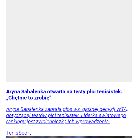
Aryna Sabalenka otwarta na testy płci tenisistek.
„Chętnie to zrobię”
Aryna Sabalenka zabrała głos ws. głośnej decyzji WTA,
dotyczącej testów płci tenisistek. Liderka światowego
rankingu jest zwolenniczką ich wprowadzenia.
Tenis
Sport