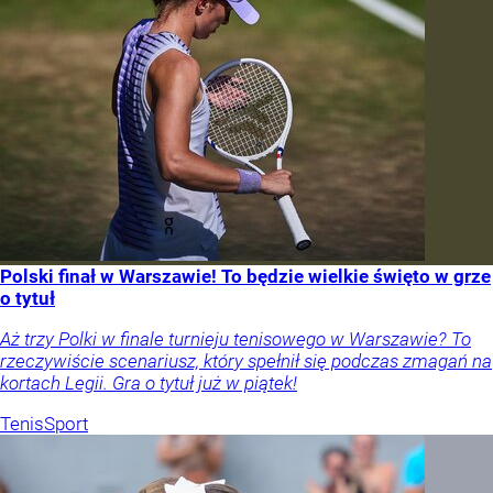
Polski finał w Warszawie! To będzie wielkie święto w grze
o tytuł
Aż trzy Polki w finale turnieju tenisowego w Warszawie? To
rzeczywiście scenariusz, który spełnił się podczas zmagań na
kortach Legii. Gra o tytuł już w piątek!
Tenis
Sport