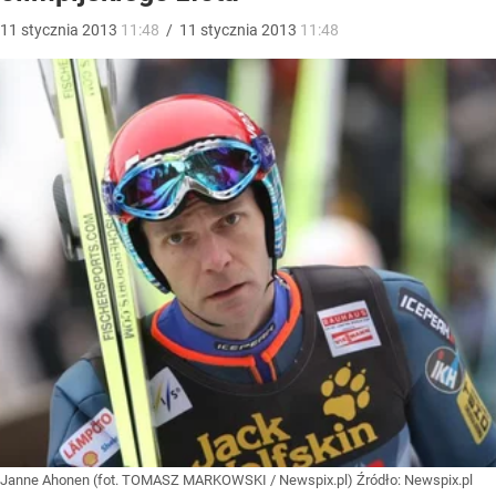
11
stycznia
2013
11:48
/
11
stycznia
2013
11:48
Janne Ahonen (fot. TOMASZ MARKOWSKI / Newspix.pl)
Źródło:
Newspix.pl