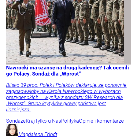
Nawrocki ma szansę na drugą kadencję? Tak ocenili
go Polacy. Sondaż dla „Wprost”
Blisko 39 proc. Polek i Polaków deklaruje, że ponownie
zagłosowałoby na Karola Nawrockiego w wyborach
prezydenckich – wynika z sondażu SW Research dla
„Wprost”. Grupa krytyków głowy państwa jest
liczniejsza.
Sondaże
Kraj
Tylko u Nas
Polityka
Opinie i komentarze
Magdalena
Frindt