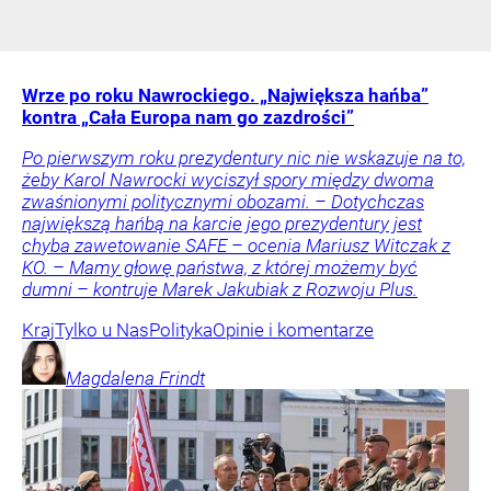
Wrze po roku Nawrockiego. „Największa hańba”
kontra „Cała Europa nam go zazdrości”
Po pierwszym roku prezydentury nic nie wskazuje na to,
żeby Karol Nawrocki wyciszył spory między dwoma
zwaśnionymi politycznymi obozami. – Dotychczas
największą hańbą na karcie jego prezydentury jest
chyba zawetowanie SAFE – ocenia Mariusz Witczak z
KO. – Mamy głowę państwa, z której możemy być
dumni – kontruje Marek Jakubiak z Rozwoju Plus.
Kraj
Tylko u Nas
Polityka
Opinie i komentarze
Magdalena
Frindt