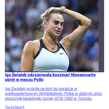
Iga Świątek odczarowała koszmar! Niesamowity
obrót w meczu Polki
Iga Świątek wróciła na kort po porażce w
wielkoszlemowym Wimbledonie. Polka w dobrym stylu
otworzyła kanadyjski turniej WTA 1000 w Toronto.
Tenis
Sport