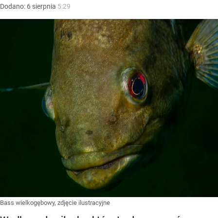
Dodano:
6
sierpnia
5:29
Bass wielkogębowy, zdjęcie ilustracyjne