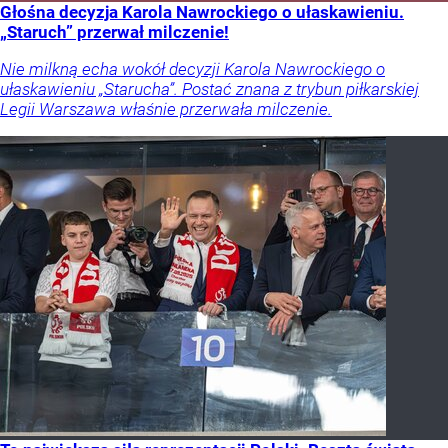
Głośna decyzja Karola Nawrockiego o ułaskawieniu.
„Staruch” przerwał milczenie!
Nie milkną echa wokół decyzji Karola Nawrockiego o
ułaskawieniu „Starucha”. Postać znana z trybun piłkarskiej
Legii Warszawa właśnie przerwała milczenie.