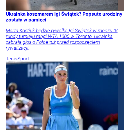
Ukrainka koszmarem Igi Świątek? Popsute urodziny
zostały w pamięci
Marta Kostiuk będzie rywalką Igi Świątek w meczu IV
rundy turnieju rangi WTA 1000 w Toronto. Ukrainka
zabrała głos o Polce tuż przed rozpoczęciem
rywalizacji.
Tenis
Sport