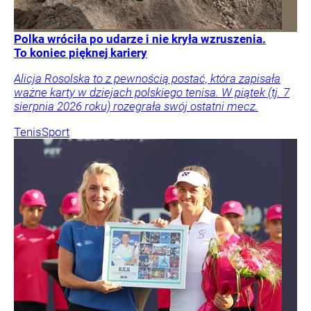
Polka wróciła po udarze i nie kryła wzruszenia.
To koniec pięknej kariery
Alicja Rosolska to z pewnością postać, która zapisała
ważne karty w dziejach polskiego tenisa. W piątek (tj. 7
sierpnia 2026 roku) rozegrała swój ostatni mecz.
Tenis
Sport