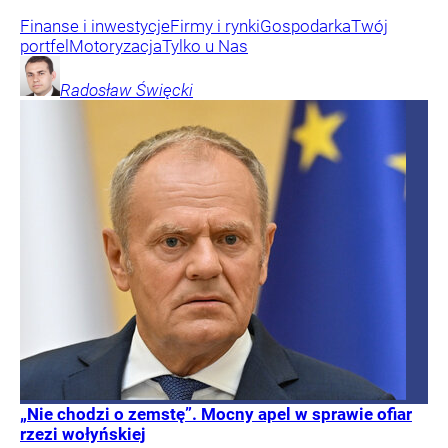
Finanse i inwestycje
Firmy i rynki
Gospodarka
Twój
portfel
Motoryzacja
Tylko u Nas
Radosław
Święcki
„Nie chodzi o zemstę”. Mocny apel w sprawie ofiar
rzezi wołyńskiej