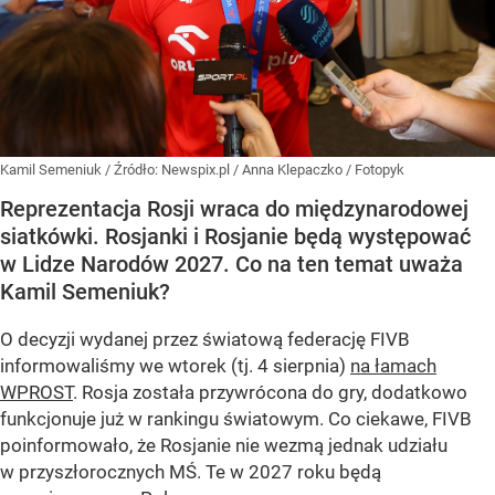
Kamil Semeniuk
/ Źródło:
Newspix.pl
/
Anna Klepaczko / Fotopyk
Reprezentacja Rosji wraca do międzynarodowej
siatkówki. Rosjanki i Rosjanie będą występować
w Lidze Narodów 2027. Co na ten temat uważa
Kamil Semeniuk?
O decyzji wydanej przez światową federację FIVB
informowaliśmy we wtorek (tj. 4 sierpnia)
na łamach
WPROST
. Rosja została przywrócona do gry, dodatkowo
funkcjonuje już w rankingu światowym. Co ciekawe, FIVB
poinformowało, że Rosjanie nie wezmą jednak udziału
w przyszłorocznych MŚ. Te w 2027 roku będą