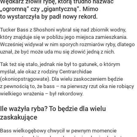
Wędkarz złowił rybę, którą trudno nazwać
„ogromną” czy „gigantyczną”. Mimo
to wystarczyła by padł nowy rekord.
Tucker Bass z Shoshoni
wybrał się nad zbiornik wodny,
który znajduje się w pobliżu jego miejsca zamieszkania.
Wcześniej widywał w nim sporych rozmiarów ryby, dlatego
uznał, że być może uda mu się złowić jedną z nich.
Tak też się stało, jednak nie był to gatunek, o którym
myślał, ale okaz z rodziny Centrarchidae
(okoniopstrągowate). Dla wielu zaskoczeniem będzie
z pewnością to, że bass – na pierwszy rzut oka nie robiący
wielkiego wrażenia – był rekordowy.
Ile ważyła ryba? To będzie dla wielu
zaskakujące
Bass wielkogębowy chwycił w pewnym momencie