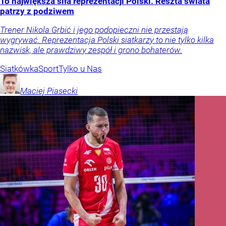
To największa siła reprezentacji Polski. Reszta świata
patrzy z podziwem
Trener Nikola Grbić i jego podopieczni nie przestają
wygrywać. Reprezentacja Polski siatkarzy to nie tylko kilka
nazwisk, ale prawdziwy zespół i grono bohaterów.
Siatkówka
Sport
Tylko u Nas
Maciej
Piasecki