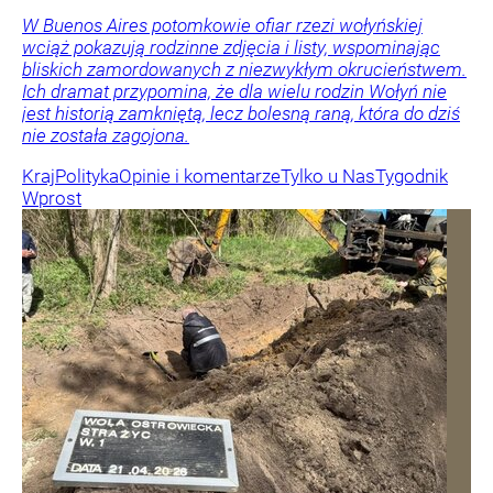
W Buenos Aires potomkowie ofiar rzezi wołyńskiej
wciąż pokazują rodzinne zdjęcia i listy, wspominając
bliskich zamordowanych z niezwykłym okrucieństwem.
Ich dramat przypomina, że dla wielu rodzin Wołyń nie
jest historią zamkniętą, lecz bolesną raną, która do dziś
nie została zagojona.
Kraj
Polityka
Opinie i komentarze
Tylko u Nas
Tygodnik
Wprost