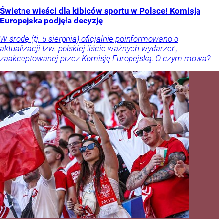
Świetne wieści dla kibiców sportu w Polsce! Komisja
Europejska podjęła decyzję
W środę (tj. 5 sierpnia) oficjalnie poinformowano o
aktualizacji tzw. polskiej liście ważnych wydarzeń,
zaakceptowanej przez Komisję Europejską. O czym mowa?