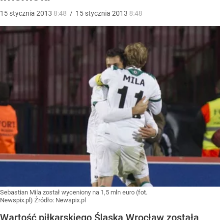
15
stycznia
2013
8:48
/
15
stycznia
2013
8:48
Sebastian Mila został wyceniony na 1,5 mln euro (fot.
Newspix.pl)
Źródło:
Newspix.pl
Wartość piłkarskiego Śląska Wrocław została