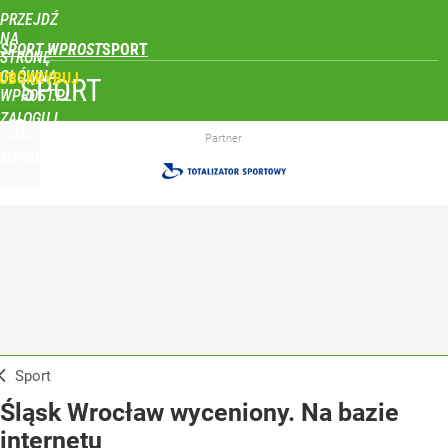
PRZEJDŹ
NA
SPORT WPROST
STRONĘ
GŁÓWNĄ
UBSKRYBUJ
SPORT
WPROST.PL
ZALOGUJ
Partner
MENU
Sport
Śląsk Wrocław wyceniony. Na bazie
internetu