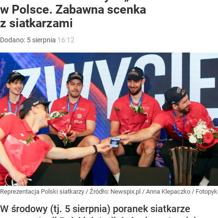
w Polsce. Zabawna scenka
z siatkarzami
Dodano:
5
sierpnia
16:12
Reprezentacja Polski siatkarzy
/ Źródło:
Newspix.pl
/
Anna Klepaczko / Fotopyk
W środowy (tj. 5 sierpnia) poranek siatkarze