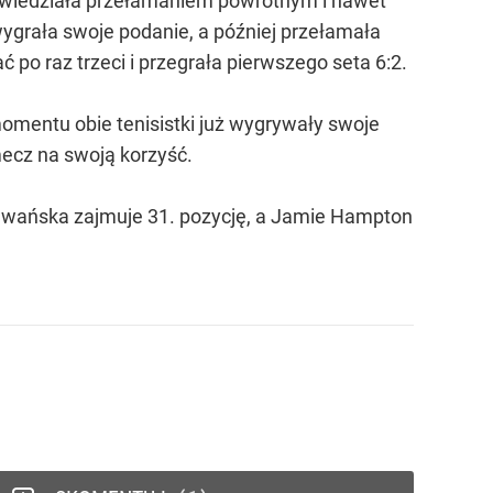
powiedziała przełamaniem powrotnym i nawet
wygrała swoje podanie, a później przełamała
 po raz trzeci i przegrała pierwszego seta 6:2.
 momentu obie tenisistki już wygrywały swoje
mecz na swoją korzyść.
adwańska zajmuje 31. pozycję, a Jamie Hampton