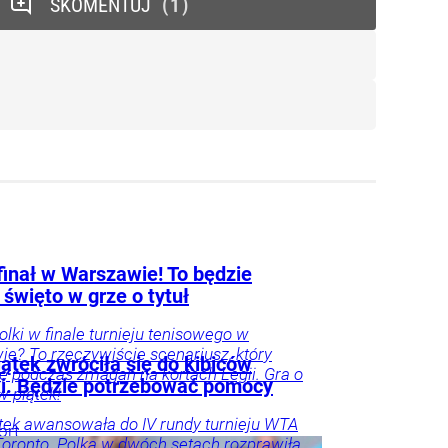
SKOMENTUJ
1
finał w Warszawie! To będzie
 święto w grze o tytuł
Polki w finale turnieju tenisowego w
e? To rzeczywiście scenariusz, który
ątek zwróciła się do kibiców
się podczas zmagań na kortach Legii. Gra o
ki. Będzie potrzebować pomocy
 w piątek!
tek awansowała do IV rundy turnieju WTA
ort
oronto. Polka w dwóch setach rozprawiła