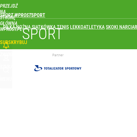
PRZEJDŹ
Udostępnij
1
Skomentuj
NA
SPORT WPROST
STRONĘ
GŁÓWNĄ
PIŁKA NOŻNA
SIATKÓWKA
TENIS
LEKKOATLETYKA
SKOKI NARCIAR
Gigantyczna kraksa na trasie Tour de Pologne! S
SPORT
WPROST.PL
SUBSKRYBUJ
dodaj
ZALOGUJ
Partner
Wróbel: Wywiad z Woydyłło o Idze Świątek obnaży
SZUKAJ
MENU
dodaj
Farmacja: wzrost pod presją. co czeka branżę do 
1