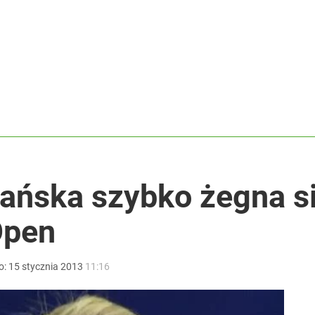
w grze o tytuł
ntra „Cała Europa nam go zazdrości”
dzie potrzebować pomocy
ańska szybko żegna s
Open
o:
15
stycznia
2013
11:16