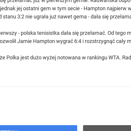
ła się przełamać już w pierwszym gemie. Radwańska od
 jednak jej ostatni gem w tym secie - Hampton najpierw 
 stanu 3:2 nie ugrała już nawet gema - dała się przełamać
pierwszy - polska tenisistka dała się przełamać. Od tego
pozwolił Jamie Hampton wygrać 6:4 i rozstrzygnąć cały 
a, że Polka jest dużo wyżej notowana w rankingu WTA. R