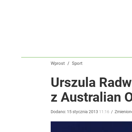
Polski finał w Warszawie! To będzie wielkie święto 
dodaj
Wrze po roku Nawrockiego. „Największa hańba” ko
16
Wprost
/
Sport
Iga Świątek zwróciła się do kibiców z Polski. Bę
Urszula Radw
z Australian 
dodaj
Dodano:
15
stycznia
2013
11:16
/
Zmienion