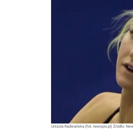
Urszula Radwańska (fot. newspix.pl)
Źródło:
New