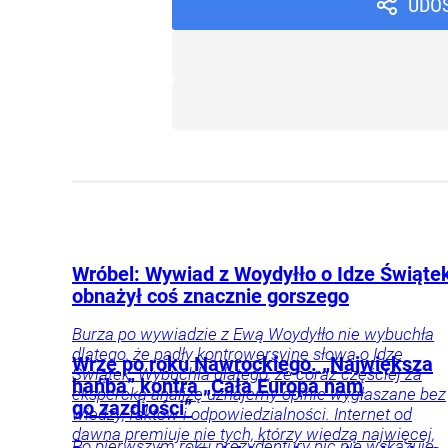
UDO
Wróbel: Wywiad z Woydyłło o Idze Świąte
obnażył coś znacznie gorszego
Burza po wywiadzie z Ewą Woydyłło nie wybuchła
dlatego, że padły kontrowersyjne słowa o Idze
Wrze po roku Nawrockiego. „Największa
Świątek. Wybuchła dlatego, że coraz częściej za
hańba” kontra „Cała Europa nam
ekspercką analizę uznajemy opinie wygłaszane bez
go zazdrości”
wiedzy, faktów i odpowiedzialności. Internet od
dawna premiuje nie tych, którzy wiedzą najwięcej,
Po pierwszym roku prezydentury nic nie wskazuje