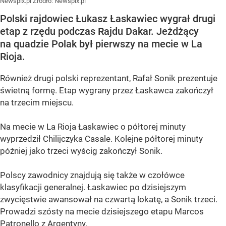
Newspix.pl
Źródło:
Newspix.pl
Polski rajdowiec Łukasz Łaskawiec wygrał drugi
etap z rzędu podczas Rajdu Dakar. Jeżdżący
na quadzie Polak był pierwszy na mecie w La
Rioja.
Również drugi polski reprezentant, Rafał Sonik prezentuje
świetną formę. Etap wygrany przez Łaskawca zakończył
na trzecim miejscu.
Na mecie w La Rioja Łaskawiec o półtorej minuty
wyprzedził Chilijczyka Casale. Kolejne półtorej minuty
później jako trzeci wyścig zakończył Sonik.
Polscy zawodnicy znajdują się także w czołówce
klasyfikacji generalnej. Łaskawiec po dzisiejszym
zwycięstwie awansował na czwartą lokatę, a Sonik trzeci.
Prowadzi szósty na mecie dzisiejszego etapu Marcos
Patronello z Argentyny.