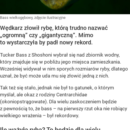
Bass wielkogębowy, zdjęcie ilustracyjne
Wędkarz złowił rybę, którą trudno nazwać
„ogromną” czy „gigantyczną”. Mimo
to wystarczyła by padł nowy rekord.
Tucker Bass z Shoshoni
wybrał się nad zbiornik wodny,
który znajduje się w pobliżu jego miejsca zamieszkania.
Wcześniej widywał w nim sporych rozmiarów ryby, dlatego
uznał, że być może uda mu się złowić jedną z nich.
Tak też się stało, jednak nie był to gatunek, o którym
myślał, ale okaz z rodziny Centrarchidae
(okoniopstrągowate). Dla wielu zaskoczeniem będzie
z pewnością to, że bass – na pierwszy rzut oka nie robiący
wielkiego wrażenia – był rekordowy.
Ile ważyła ryba? To będzie dla wielu