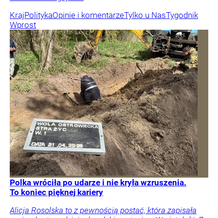
Kraj
Polityka
Opinie i komentarze
Tylko u Nas
Tygodnik
Wprost
Polka wróciła po udarze i nie kryła wzruszenia.
To koniec pięknej kariery
Alicja Rosolska to z pewnością postać, która zapisała