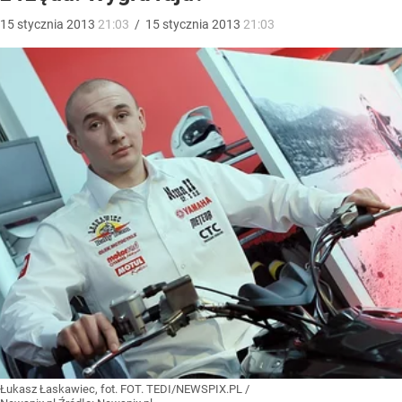
15
stycznia
2013
21:03
/
15
stycznia
2013
21:03
Łukasz Łaskawiec, fot. FOT. TEDI/NEWSPIX.PL /