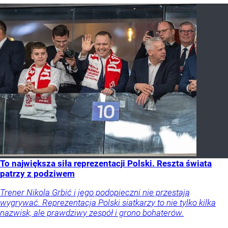
To największa siła reprezentacji Polski. Reszta świata
patrzy z podziwem
Trener Nikola Grbić i jego podopieczni nie przestają
wygrywać. Reprezentacja Polski siatkarzy to nie tylko kilka
nazwisk, ale prawdziwy zespół i grono bohaterów.