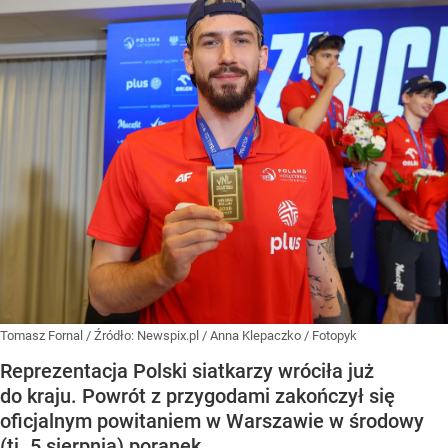
Tomasz Fornal
/ Źródło:
Newspix.pl
/
Anna Klepaczko / Fotopyk
Reprezentacja Polski siatkarzy wróciła już
do kraju. Powrót z przygodami zakończył się
oficjalnym powitaniem w Warszawie w środowy
(tj. 5 sierpnia) poranek.