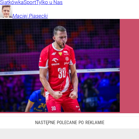
Siatkówka
Sport
Tylko u Nas
Maciej
Piasecki