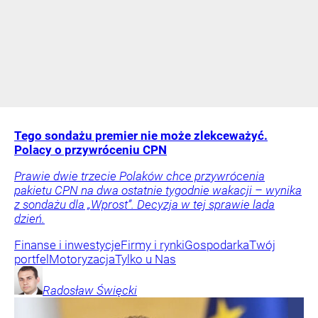
Tego sondażu premier nie może zlekceważyć.
Polacy o przywróceniu CPN
Prawie dwie trzecie Polaków chce przywrócenia
pakietu CPN na dwa ostatnie tygodnie wakacji – wynika
z sondażu dla „Wprost”. Decyzja w tej sprawie lada
dzień.
Finanse i inwestycje
Firmy i rynki
Gospodarka
Twój
portfel
Motoryzacja
Tylko u Nas
Radosław
Święcki