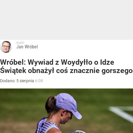
Autor:
Jan Wróbel
Wróbel: Wywiad z Woydyłło o Idze
Świątek obnażył coś znacznie gorszego
Dodano:
5
sierpnia
6:08