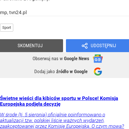
mp, tvn24.pl
Sport
SKOMENTUJ
UDOSTĘPNIJ
Obserwuj nas
w
Google News
Dodaj jako
źródło w Google
Świetne wieści dla kibiców sportu w Polsce! Komisja
Europejska podjęła decyzję
W środę (tj. 5 sierpnia) oficjalnie poinformowano o
aktualizacji tzw. polskiej liście ważnych wydarzeń,
zaakceptowanej przez Komisję Europejską. O czym mowa?