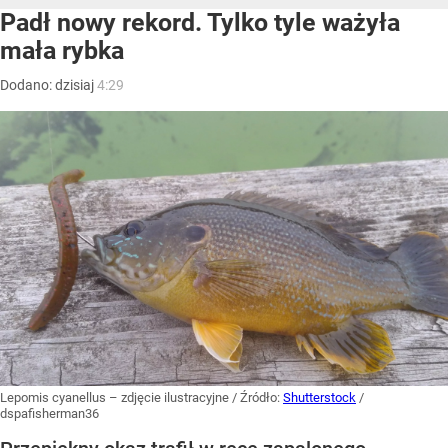
Padł nowy rekord. Tylko tyle ważyła
mała rybka
Dodano:
dzisiaj
4:29
Lepomis cyanellus – zdjęcie ilustracyjne
/ Źródło:
Shutterstock
/
dspafisherman36