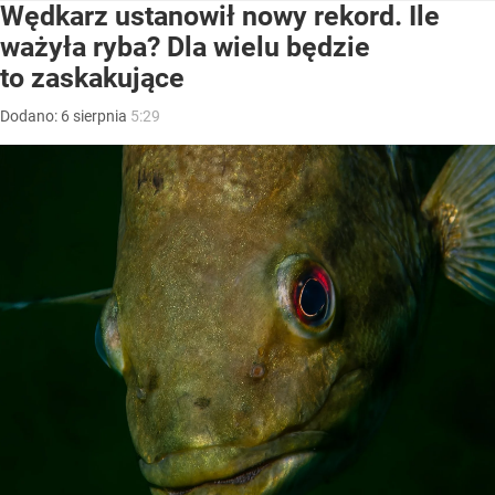
Wędkarz ustanowił nowy rekord. Ile
ważyła ryba? Dla wielu będzie
to zaskakujące
Dodano:
6
sierpnia
5:29