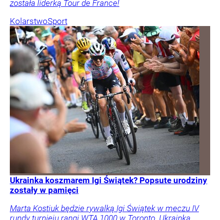
została liderką Tour de France!
Kolarstwo
Sport
Ukrainka koszmarem Igi Świątek? Popsute urodziny
zostały w pamięci
Marta Kostiuk będzie rywalką Igi Świątek w meczu IV
rundy turnieju rangi WTA 1000 w Toronto. Ukrainka