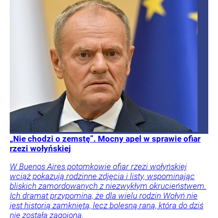
„Nie chodzi o zemstę”. Mocny apel w sprawie ofiar
rzezi wołyńskiej
W Buenos Aires potomkowie ofiar rzezi wołyńskiej
wciąż pokazują rodzinne zdjęcia i listy, wspominając
bliskich zamordowanych z niezwykłym okrucieństwem.
Ich dramat przypomina, że dla wielu rodzin Wołyń nie
jest historią zamkniętą, lecz bolesną raną, która do dziś
nie została zagojona.