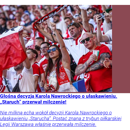
Głośna decyzja Karola Nawrockiego o ułaskawieniu.
„Staruch” przerwał milczenie!
Nie milkną echa wokół decyzji Karola Nawrockiego o
ułaskawieniu „Starucha”. Postać znana z trybun piłkarskiej
Legii Warszawa właśnie przerwała milczenie.