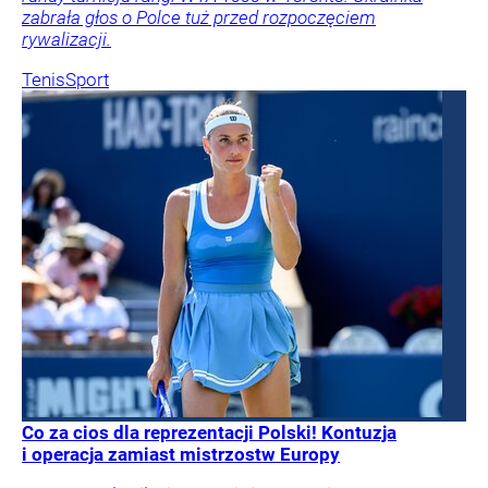
zabrała głos o Polce tuż przed rozpoczęciem
rywalizacji.
Tenis
Sport
Co za cios dla reprezentacji Polski! Kontuzja
i operacja zamiast mistrzostw Europy