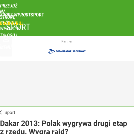
PRZEJDŹ
NA
SPORT WPROST
STRONĘ
GŁÓWNĄ
UBSKRYBUJ
SPORT
WPROST.PL
ZALOGUJ
Partner
MENU
Sport
Dakar 2013: Polak wygrywa drugi etap
z rzędu. Wygra rajd?