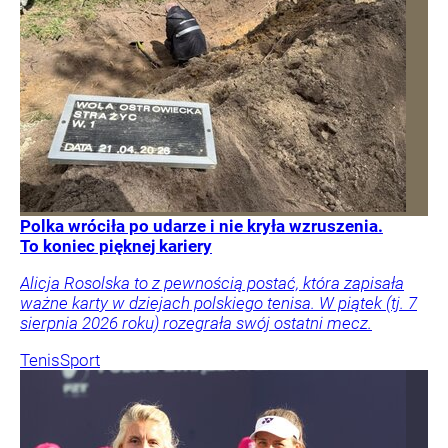
Polka wróciła po udarze i nie kryła wzruszenia.
To koniec pięknej kariery
Alicja Rosolska to z pewnością postać, która zapisała
ważne karty w dziejach polskiego tenisa. W piątek (tj. 7
sierpnia 2026 roku) rozegrała swój ostatni mecz.
Tenis
Sport