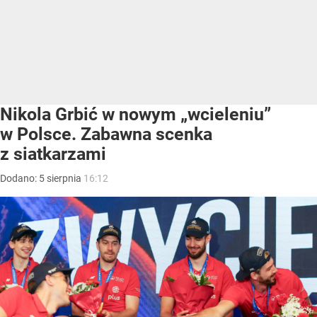
Nikola Grbić w nowym „wcieleniu”
w Polsce. Zabawna scenka
z siatkarzami
Dodano:
5
sierpnia
16:12