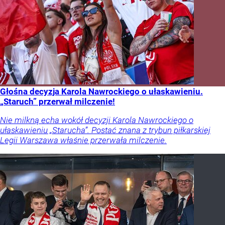
Głośna decyzja Karola Nawrockiego o ułaskawieniu.
„Staruch” przerwał milczenie!
Nie milkną echa wokół decyzji Karola Nawrockiego o
ułaskawieniu „Starucha”. Postać znana z trybun piłkarskiej
Legii Warszawa właśnie przerwała milczenie.