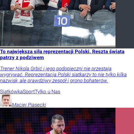
To największa siła reprezentacji Polski. Reszta świata
patrzy z podziwem
Trener Nikola Grbić i jego podopieczni nie przestają
wygrywać. Reprezentacja Polski siatkarzy to nie tylko kilka
nazwisk, ale prawdziwy zespół i grono bohaterów.
Siatkówka
Sport
Tylko u Nas
Maciej
Piasecki