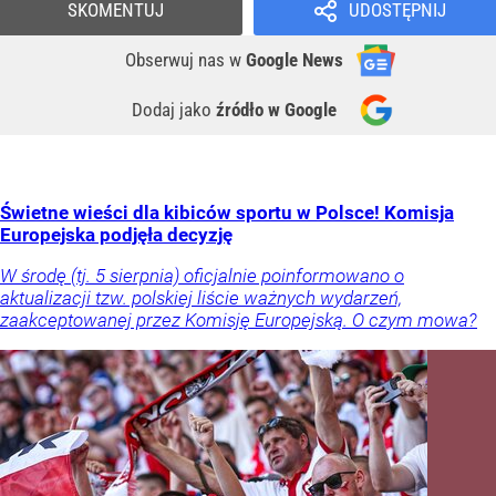
SKOMENTUJ
UDOSTĘPNIJ
Obserwuj nas
w
Google News
Dodaj jako
źródło w Google
Świetne wieści dla kibiców sportu w Polsce! Komisja
Europejska podjęła decyzję
W środę (tj. 5 sierpnia) oficjalnie poinformowano o
aktualizacji tzw. polskiej liście ważnych wydarzeń,
zaakceptowanej przez Komisję Europejską. O czym mowa?