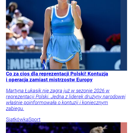
Co za cios dla reprezentacji Polski! Kontuzja
i operacja zamiast mistrzostw Europy
Martyna Łukasik nie zagra już w sezonie 2026 w
reprezentacji Polski. Jedna z liderek drużyny narodowej
właśnie poinformowała o kontuzji i koniecznym
zabiegu.
Siatkówka
Sport