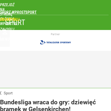
PRZEJDŹ
NA
SPORT WPROST
STRONĘ
GŁÓWNĄ
UBSKRYBUJ
SPORT
WPROST.PL
ZALOGUJ
Partner
MENU
Sport
Bundesliga wraca do gry: dziewięć
bramek w Gelsenkirchen!