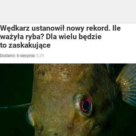
Wędkarz ustanowił nowy rekord. Ile
ważyła ryba? Dla wielu będzie
to zaskakujące
Dodano:
6
sierpnia
5:29