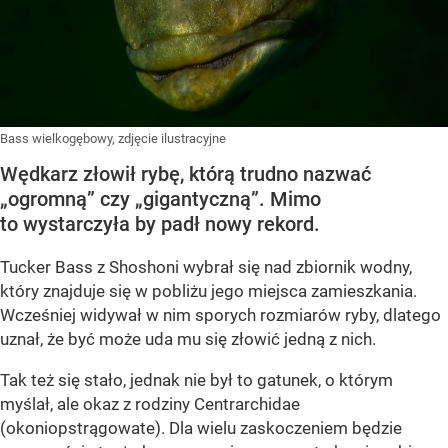
Bass wielkogębowy, zdjęcie ilustracyjne
Wędkarz złowił rybę, którą trudno nazwać
„ogromną” czy „gigantyczną”. Mimo
to wystarczyła by padł nowy rekord.
Tucker Bass z Shoshoni
wybrał się nad zbiornik wodny,
który znajduje się w pobliżu jego miejsca zamieszkania.
Wcześniej widywał w nim sporych rozmiarów ryby, dlatego
uznał, że być może uda mu się złowić jedną z nich.
Tak też się stało, jednak nie był to gatunek, o którym
myślał, ale okaz z rodziny Centrarchidae
(okoniopstrągowate). Dla wielu zaskoczeniem będzie