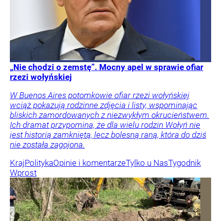
„Nie chodzi o zemstę”. Mocny apel w sprawie ofiar
rzezi wołyńskiej
W Buenos Aires potomkowie ofiar rzezi wołyńskiej
wciąż pokazują rodzinne zdjęcia i listy, wspominając
bliskich zamordowanych z niezwykłym okrucieństwem.
Ich dramat przypomina, że dla wielu rodzin Wołyń nie
jest historią zamkniętą, lecz bolesną raną, która do dziś
nie została zagojona.
Kraj
Polityka
Opinie i komentarze
Tylko u Nas
Tygodnik
Wprost