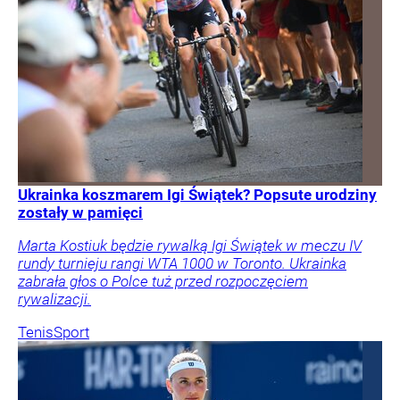
Ukrainka koszmarem Igi Świątek? Popsute urodziny
zostały w pamięci
Marta Kostiuk będzie rywalką Igi Świątek w meczu IV
rundy turnieju rangi WTA 1000 w Toronto. Ukrainka
zabrała głos o Polce tuż przed rozpoczęciem
rywalizacji.
Tenis
Sport