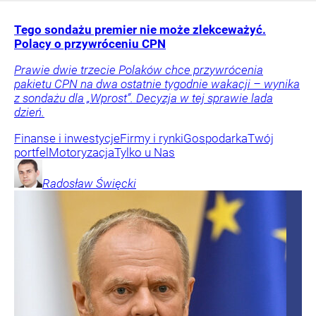
Tego sondażu premier nie może zlekceważyć.
Polacy o przywróceniu CPN
Prawie dwie trzecie Polaków chce przywrócenia
pakietu CPN na dwa ostatnie tygodnie wakacji – wynika
z sondażu dla „Wprost”. Decyzja w tej sprawie lada
dzień.
Finanse i inwestycje
Firmy i rynki
Gospodarka
Twój
portfel
Motoryzacja
Tylko u Nas
Radosław
Święcki