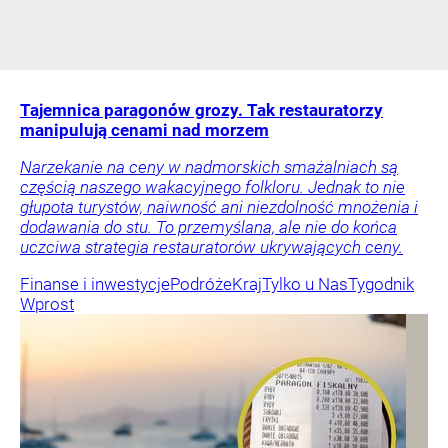
Tajemnica paragonów grozy. Tak restauratorzy
manipulują cenami nad morzem
Narzekanie na ceny w nadmorskich smażalniach są
częścią naszego wakacyjnego folkloru. Jednak to nie
głupota turystów, naiwność ani niezdolność mnożenia i
dodawania do stu. To przemyślana, ale nie do końca
uczciwa strategia restauratorów ukrywających ceny.
Finanse i inwestycje
Podróże
Kraj
Tylko u Nas
Tygodnik
Wprost