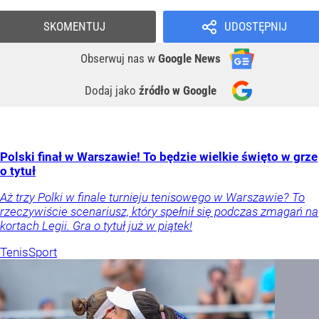
SKOMENTUJ
UDOSTĘPNIJ
Obserwuj nas
w
Google News
Dodaj jako
źródło w Google
Polski finał w Warszawie! To będzie wielkie święto w grze
o tytuł
Aż trzy Polki w finale turnieju tenisowego w Warszawie? To
rzeczywiście scenariusz, który spełnił się podczas zmagań na
kortach Legii. Gra o tytuł już w piątek!
Tenis
Sport