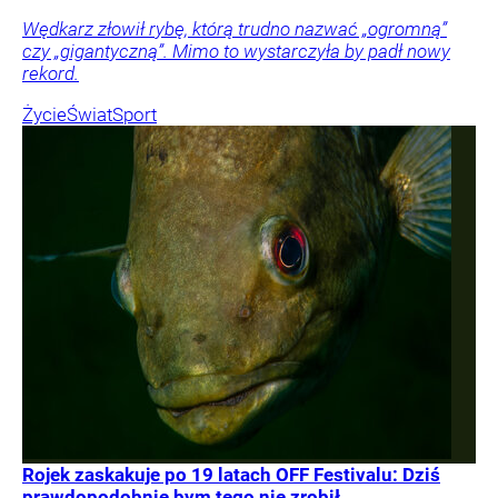
Wędkarz złowił rybę, którą trudno nazwać „ogromną”
czy „gigantyczną”. Mimo to wystarczyła by padł nowy
rekord.
Życie
Świat
Sport
Rojek zaskakuje po 19 latach OFF Festivalu: Dziś
prawdopodobnie bym tego nie zrobił