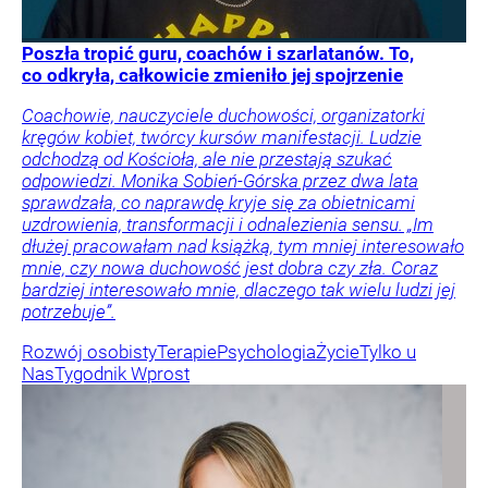
Poszła tropić guru, coachów i szarlatanów. To,
co odkryła, całkowicie zmieniło jej spojrzenie
Coachowie, nauczyciele duchowości, organizatorki
kręgów kobiet, twórcy kursów manifestacji. Ludzie
odchodzą od Kościoła, ale nie przestają szukać
odpowiedzi. Monika Sobień-Górska przez dwa lata
sprawdzała, co naprawdę kryje się za obietnicami
uzdrowienia, transformacji i odnalezienia sensu. „Im
dłużej pracowałam nad książką, tym mniej interesowało
mnie, czy nowa duchowość jest dobra czy zła. Coraz
bardziej interesowało mnie, dlaczego tak wielu ludzi jej
potrzebuje”.
Rozwój osobisty
Terapie
Psychologia
Życie
Tylko u
Nas
Tygodnik Wprost