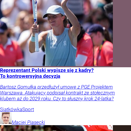
Reprezentant Polski wypisze się z kadry?
To kontrowersyjna decyzja
Bartosz Gomułka przedłużył umowę z PGE Projektem
Warszawa. Atakujący podpisał kontrakt ze stołecznym
klubem aż do 2029 roku. Czy to słuszny krok 24-latka?
Siatkówka
Sport
Maciej
Piasecki