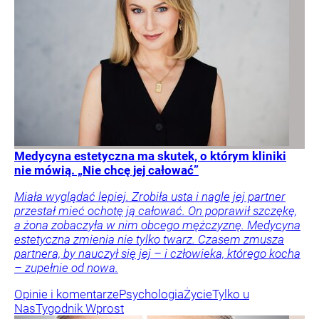
Medycyna estetyczna ma skutek, o którym kliniki
nie mówią. „Nie chcę jej całować”
Miała wyglądać lepiej. Zrobiła usta i nagle jej partner
przestał mieć ochotę ją całować. On poprawił szczękę,
a żona zobaczyła w nim obcego mężczyznę. Medycyna
estetyczna zmienia nie tylko twarz. Czasem zmusza
partnera, by nauczył się jej – i człowieka, którego kocha
– zupełnie od nowa.
Opinie i komentarze
Psychologia
Życie
Tylko u
Nas
Tygodnik Wprost