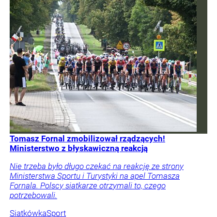
Tomasz Fornal zmobilizował rządzących!
Ministerstwo z błyskawiczną reakcją
Nie trzeba było długo czekać na reakcję ze strony
Ministerstwa Sportu i Turystyki na apel Tomasza
Fornala. Polscy siatkarze otrzymali to, czego
potrzebowali.
Siatkówka
Sport