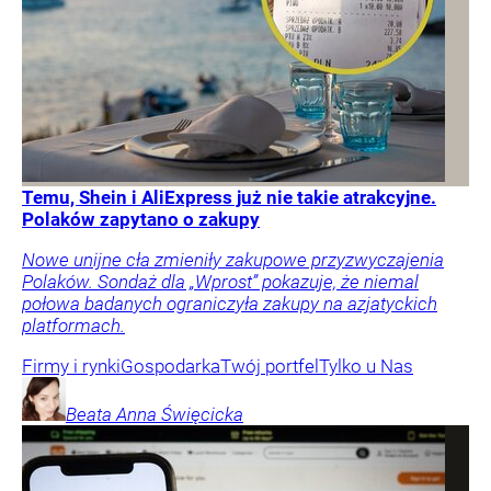
Temu, Shein i AliExpress już nie takie atrakcyjne.
Polaków zapytano o zakupy
Nowe unijne cła zmieniły zakupowe przyzwyczajenia
Polaków. Sondaż dla „Wprost” pokazuje, że niemal
połowa badanych ograniczyła zakupy na azjatyckich
platformach.
Firmy i rynki
Gospodarka
Twój portfel
Tylko u Nas
Beata Anna
Święcicka