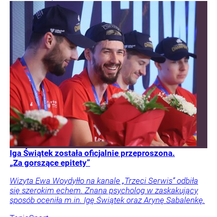
Iga Świątek została oficjalnie przeproszona.
„Za gorszące epitety”
Wizyta Ewa Woydyłło na kanale „Trzeci Serwis” odbiła
się szerokim echem. Znana psycholog w zaskakujący
sposób oceniła m.in. Igę Świątek oraz Arynę Sabalenkę.