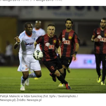
Patryk Małecki w lidze tureckiej (fot. Spfe / Seskimphoto /
Newspix.pl)
Źródło:
Newspix.pl