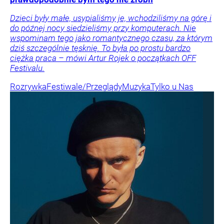
Dzieci były małe, usypialiśmy je, wchodziliśmy na górę i
do późnej nocy siedzieliśmy przy komputerach. Nie
wspominam tego jako romantycznego czasu, za którym
dziś szczególnie tęsknię. To była po prostu bardzo
ciężka praca – mówi Artur Rojek o początkach OFF
Festivalu.
Rozrywka
Festiwale/Przeglądy
Muzyka
Tylko u Nas